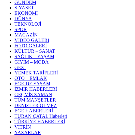
GÜNDEM
SİYASET
EKONOMİ
DÜNYA
TEKNOLOJİ
SPOR
MAGAZİN
VİDEO GALERİ
FOTO GALERİ
KÜLTÜR – SANAT
SAĞLIK – YAŞAM
GİYİM – MODA
GEZİ
YEMEK TARİFLERİ
OTO – EMLAK
EGE’DE YAŞAM
İZMİR HABERLERİ
GEÇMİŞ ZAMAN
TÜM MANŞETLER
DENİZLER ÖLMEZ
EGE HABERLERİ
TURAN ÇATAL Haberleri
TÜRKİYE HABERLERİ
VİTRİN
YAZARLAR