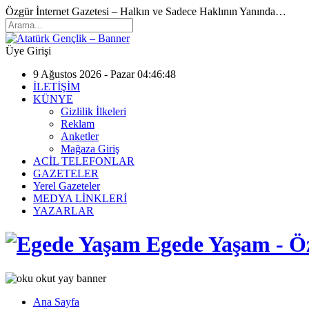
Özgür İnternet Gazetesi – Halkın ve Sadece Haklının Yanında…
Üye Girişi
9 Ağustos 2026 - Pazar 04:46:48
İLETİŞİM
KÜNYE
Gizlilik İlkeleri
Reklam
Anketler
Mağaza Giriş
ACİL TELEFONLAR
GAZETELER
Yerel Gazeteler
MEDYA LİNKLERİ
YAZARLAR
Egede Yaşam - Öz
Ana Sayfa