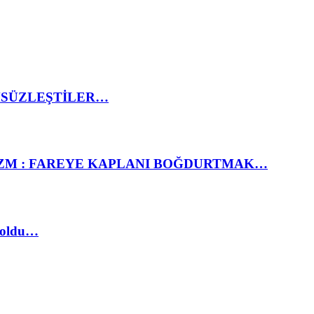
MSÜZLEŞTİLER…
İZM : FAREYE KAPLANI BOĞDURTMAK…
 oldu…