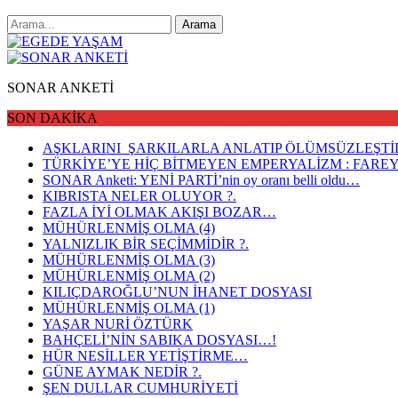
SONAR ANKETİ
SON DAKİKA
AŞKLARINI ŞARKILARLA ANLATIP ÖLÜMSÜZLEŞT
TÜRKİYE’YE HİÇ BİTMEYEN EMPERYALİZM : FA
SONAR Anketi: YENİ PARTİ’nin oy oranı belli oldu…
KIBRISTA NELER OLUYOR ?.
FAZLA İYİ OLMAK AKIŞI BOZAR…
MÜHÜRLENMİŞ OLMA (4)
YALNIZLIK BİR SEÇİMMİDİR ?.
MÜHÜRLENMİŞ OLMA (3)
MÜHÜRLENMİŞ OLMA (2)
KILIÇDAROĞLU’NUN İHANET DOSYASI
MÜHÜRLENMİŞ OLMA (1)
YAŞAR NURİ ÖZTÜRK
BAHÇELİ’NİN SABIKA DOSYASI…!
HÜR NESİLLER YETİŞTİRME…
GÜNE AYMAK NEDİR ?.
ŞEN DULLAR CUMHURİYETİ