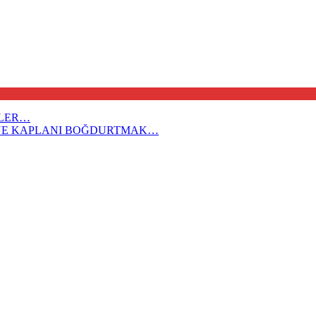
İLER…
REYE KAPLANI BOĞDURTMAK…