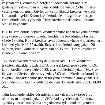
yaşanan artış, vatandaşın borçlarını ödemekte zorlandığını
gösteriyor. Yılbaşından bu yana kredilerde yüzde 25’lik bir artış
yaşanırken, bu artışın büyük bir kısmı tüketici kredileri ve kredi
kartlarından geldi. Konut kredilerinde de artış görülse de taşıt
kredilerinde düşüş yaşandı. Ticari kredilerde de önemli bir artış
olduğu kaydedildi.
BDDK verilerinde, toplam kredilerde yılbaşından bu yana nominal
artış yüzde 25 olurken, tüketici kredilerine bakıldığında bu oran
yüzde 18 oldu. Konut kredileri aynı dönemde yüzde 4 artarken, taşıt
kredileri yüzde 13,77 azaldı. İhtiyaç kredilerinde artış yüzde 28
olurken, kredi kartlarının hacmi yüzde 35 arttı. Ticari krediler de
yüzde 24,87 oranında arttı.
Takipteki alacaklardaki artış da yüksek oldu. Tüm kredilerde
takipteki alacaklar yüzde 31,73, bireysel kredilerde yüzde 46,69,
konut kredilerinde yüzde 25,88, taşıt kredilerinde yüzde 44,28 ve
ihtiyaç kredilerinde de artış yüzde 47,03 oldu. Kredi kartlarındaki
takipteki alacaklar, yılbaşından bu yana nominal olarak yüzde 156
oranında oldu. Ticari kredilerde de aynı dönemde artış yüzde 14,98
oldu.
Tüm kredilerde takibe düşenlerin oranı yılbaşında yüzde 1,65
olurken, mart ayında yüzde 1,53’e kadar gerilemişti. Temmuz
ayında yıl ortası maaşlarda artış olmamasıyla oranların yeniden