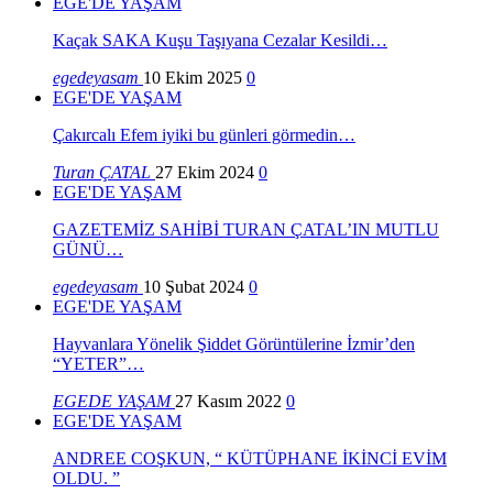
EGE'DE YAŞAM
Kaçak SAKA Kuşu Taşıyana Cezalar Kesildi…
egedeyasam
10 Ekim 2025
0
EGE'DE YAŞAM
Çakırcalı Efem iyiki bu günleri görmedin…
Turan ÇATAL
27 Ekim 2024
0
EGE'DE YAŞAM
GAZETEMİZ SAHİBİ TURAN ÇATAL’IN MUTLU
GÜNÜ…
egedeyasam
10 Şubat 2024
0
EGE'DE YAŞAM
Hayvanlara Yönelik Şiddet Görüntülerine İzmir’den
“YETER”…
EGEDE YAŞAM
27 Kasım 2022
0
EGE'DE YAŞAM
ANDREE COŞKUN, “ KÜTÜPHANE İKİNCİ EVİM
OLDU. ”