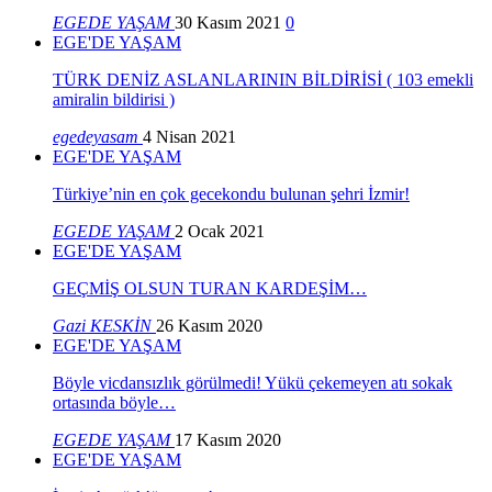
EGEDE YAŞAM
30 Kasım 2021
0
EGE'DE YAŞAM
TÜRK DENİZ ASLANLARININ BİLDİRİSİ ( 103 emekli
amiralin bildirisi )
egedeyasam
4 Nisan 2021
EGE'DE YAŞAM
Türkiye’nin en çok gecekondu bulunan şehri İzmir!
EGEDE YAŞAM
2 Ocak 2021
EGE'DE YAŞAM
GEÇMİŞ OLSUN TURAN KARDEŞİM…
Gazi KESKİN
26 Kasım 2020
EGE'DE YAŞAM
Böyle vicdansızlık görülmedi! Yükü çekemeyen atı sokak
ortasında böyle…
EGEDE YAŞAM
17 Kasım 2020
EGE'DE YAŞAM