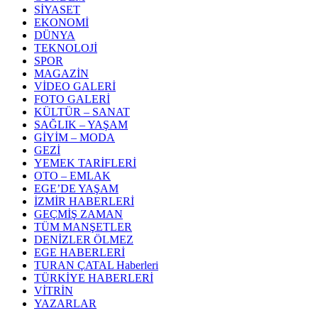
SİYASET
EKONOMİ
DÜNYA
TEKNOLOJİ
SPOR
MAGAZİN
VİDEO GALERİ
FOTO GALERİ
KÜLTÜR – SANAT
SAĞLIK – YAŞAM
GİYİM – MODA
GEZİ
YEMEK TARİFLERİ
OTO – EMLAK
EGE’DE YAŞAM
İZMİR HABERLERİ
GEÇMİŞ ZAMAN
TÜM MANŞETLER
DENİZLER ÖLMEZ
EGE HABERLERİ
TURAN ÇATAL Haberleri
TÜRKİYE HABERLERİ
VİTRİN
YAZARLAR