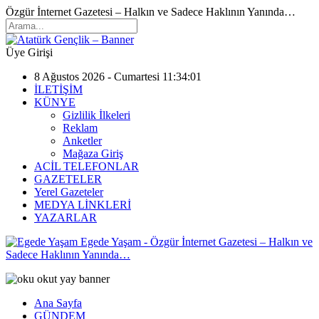
Özgür İnternet Gazetesi – Halkın ve Sadece Haklının Yanında…
Üye Girişi
8 Ağustos 2026 - Cumartesi 11:34:01
İLETİŞİM
KÜNYE
Gizlilik İlkeleri
Reklam
Anketler
Mağaza Giriş
ACİL TELEFONLAR
GAZETELER
Yerel Gazeteler
MEDYA LİNKLERİ
YAZARLAR
Egede Yaşam - Özgür İnternet Gazetesi – Halkın ve
Sadece Haklının Yanında…
Ana Sayfa
GÜNDEM