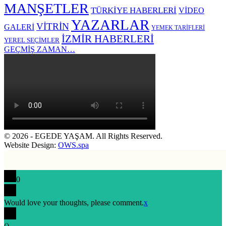
MANŞETLER
TÜRKİYE HABERLERİ
VİDEO
YAZARLAR
VİTRİN
GALERİ
YEMEK TARİFLERİ
İZMİR HABERLERİ
YEREL SEÇİMLER
GEÇMİŞ ZAMAN…
© 2026 - EGEDE YAŞAM. All Rights Reserved.
Website Design:
OWS.spa
0
Would love your thoughts, please comment.
x
(
)