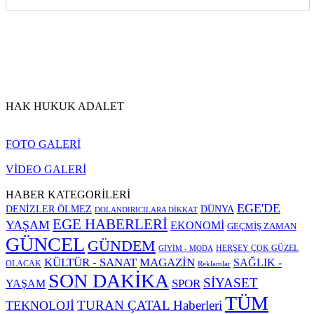
HAK HUKUK ADALET
FOTO GALERİ
VİDEO GALERİ
HABER KATEGORİLERİ
EGE'DE
DENİZLER ÖLMEZ
DÜNYA
DOLANDIRICILARA DİKKAT
EGE HABERLERİ
YAŞAM
EKONOMİ
GEÇMİŞ ZAMAN
GÜNCEL
GÜNDEM
HERŞEY ÇOK GÜZEL
GİYİM - MODA
KÜLTÜR - SANAT
MAGAZİN
SAĞLIK -
OLACAK
Reklamlar
SON DAKİKA
SİYASET
SPOR
YAŞAM
TÜM
TURAN ÇATAL Haberleri
TEKNOLOJİ