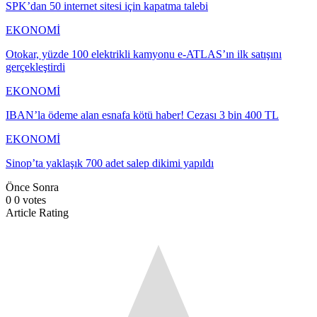
SPK’dan 50 internet sitesi için kapatma talebi
EKONOMİ
Otokar, yüzde 100 elektrikli kamyonu e-ATLAS’ın ilk satışını
gerçekleştirdi
EKONOMİ
IBAN’la ödeme alan esnafa kötü haber! Cezası 3 bin 400 TL
EKONOMİ
Sinop’ta yaklaşık 700 adet salep dikimi yapıldı
Önce
Sonra
0
0
votes
Article Rating