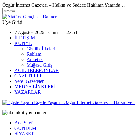
Özgür İnternet Gazetesi – Halkın ve Sadece Haklının Yanında…
Üye Girişi
7 Ağustos 2026 - Cuma 11:23:51
İLETİŞİM
KÜNYE
Gizlilik İlkeleri
Reklam
Anketler
Mağaza Giriş
ACİL TELEFONLAR
GAZETELER
Yerel Gazeteler
MEDYA LİNKLERİ
YAZARLAR
Egede Yaşam - Özgür İnternet Gazetesi – Halkın ve
Ana Sayfa
GÜNDEM
SİYASET