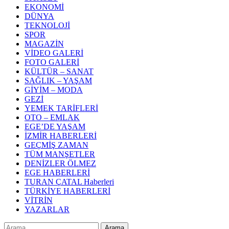
EKONOMİ
DÜNYA
TEKNOLOJİ
SPOR
MAGAZİN
VİDEO GALERİ
FOTO GALERİ
KÜLTÜR – SANAT
SAĞLIK – YAŞAM
GİYİM – MODA
GEZİ
YEMEK TARİFLERİ
OTO – EMLAK
EGE’DE YAŞAM
İZMİR HABERLERİ
GEÇMİŞ ZAMAN
TÜM MANŞETLER
DENİZLER ÖLMEZ
EGE HABERLERİ
TURAN ÇATAL Haberleri
TÜRKİYE HABERLERİ
VİTRİN
YAZARLAR