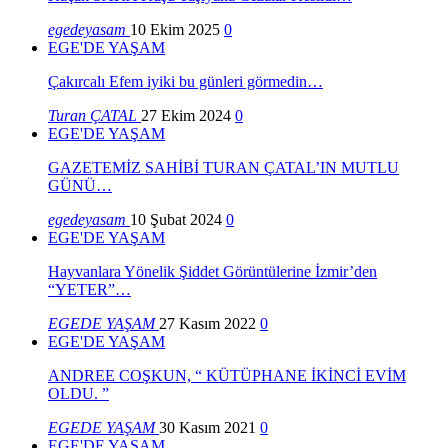
egedeyasam
10 Ekim 2025
0
EGE'DE YAŞAM
Çakırcalı Efem iyiki bu günleri görmedin…
Turan ÇATAL
27 Ekim 2024
0
EGE'DE YAŞAM
GAZETEMİZ SAHİBİ TURAN ÇATAL’IN MUTLU
GÜNÜ…
egedeyasam
10 Şubat 2024
0
EGE'DE YAŞAM
Hayvanlara Yönelik Şiddet Görüntülerine İzmir’den
“YETER”…
EGEDE YAŞAM
27 Kasım 2022
0
EGE'DE YAŞAM
ANDREE COŞKUN, “ KÜTÜPHANE İKİNCİ EVİM
OLDU. ”
EGEDE YAŞAM
30 Kasım 2021
0
EGE'DE YAŞAM