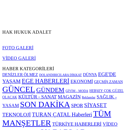
HAK HUKUK ADALET
FOTO GALERİ
VİDEO GALERİ
HABER KATEGORİLERİ
EGE'DE
DENİZLER ÖLMEZ
DÜNYA
DOLANDIRICILARA DİKKAT
EGE HABERLERİ
YAŞAM
EKONOMİ
GEÇMİŞ ZAMAN
GÜNCEL
GÜNDEM
HERŞEY ÇOK GÜZEL
GİYİM - MODA
KÜLTÜR - SANAT
MAGAZİN
SAĞLIK -
OLACAK
Reklamlar
SON DAKİKA
SİYASET
SPOR
YAŞAM
TÜM
TURAN ÇATAL Haberleri
TEKNOLOJİ
MANŞETLER
TÜRKİYE HABERLERİ
VİDEO