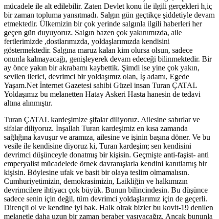
mücadele ile alt edilebilir. Zaten Devlet konu ile ilgili gerçekleri h,iç
bir zaman topluma yansıtmadı. Salgın gün geçtikçe şiddetiyle devam
etmektedir. Ülkemizin bir çok yerinde salgınla ilgili haberleri her
geçen gün duyuyoruz. Salgın bazen çok yakınımızda, aile
fertlerimizde ,dostlarımızda, yoldaşlarımızda kendisini
göstermektedir. Salgına maruz kalan kim olursa olsun, sadece
onunla kalmayacağı, genişleyerek devam edeceği bilinmektedir. Bir
ay önce yakın bir akrabamı kaybettik. Şimdi ise yine çok yakın,
sevilen ilerici, devrimci bir yoldaşımız olan, İş adamı, Egede
Yaşam.Net İnternet Gazetesi sahibi Güzel insan Turan ÇATAL
Yoldaşımız bu melanetten Hatay Askeri Hasta hanesin de tedavi
altına alınmıştır.
Turan ÇATAL kardeşimize şifalar diliyoruz. Ailesine sabırlar ve
sifalar diliyoruz. İnşallah Turan kardeşimiz en kısa zamanda
sağlığına kavuşur ve aramıza, ailesine ve işinin başına döner. Ve bu
vesile ile kendisine diyoruz ki, Turan kardeşim; sen kendisini
devrimci düşünceyle donatmış bir kişisin. Geçmişte anti-faşist- anti
emperyalist mücadelede örnek davranışlarla kendini kanıtlamış bir
kişisin. Böylesine ufak ve basit bir olaya teslim olmamalısın.
Cumhuriyetimizin, demokrasimizin, Laikliğin ve halkımızın
devrimcilere ihtiyacı çok büyük. Bunun bilincindesin. Bu düşünce
sadece senin için değil, tüm devrimci yoldaşlarımız için de geçerli.
Dirençli ol ve kendine iyi bak. Halk olrak bizler bu kovit-19 denilen
melanetle daha uzun bir zaman beraber yaşıyacağız. Ancak bununla