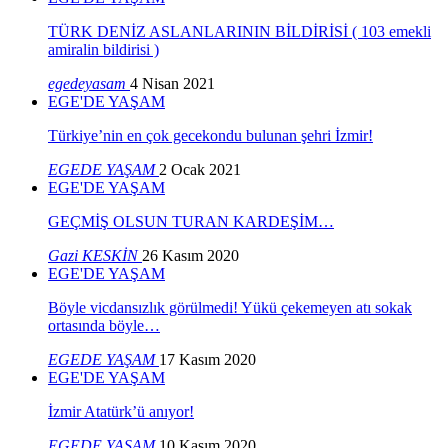
TÜRK DENİZ ASLANLARININ BİLDİRİSİ ( 103 emekli
amiralin bildirisi )
egedeyasam
4 Nisan 2021
EGE'DE YAŞAM
Türkiye’nin en çok gecekondu bulunan şehri İzmir!
EGEDE YAŞAM
2 Ocak 2021
EGE'DE YAŞAM
GEÇMİŞ OLSUN TURAN KARDEŞİM…
Gazi KESKİN
26 Kasım 2020
EGE'DE YAŞAM
Böyle vicdansızlık görülmedi! Yükü çekemeyen atı sokak
ortasında böyle…
EGEDE YAŞAM
17 Kasım 2020
EGE'DE YAŞAM
İzmir Atatürk’ü anıyor!
EGEDE YAŞAM
10 Kasım 2020