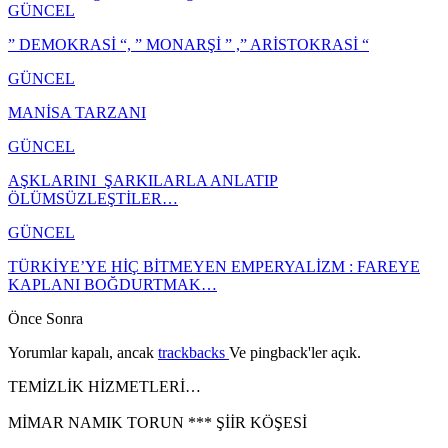
GÜNCEL
” DEMOKRASİ “, ” MONARŞİ ” ,” ARİSTOKRASİ “
GÜNCEL
MANİSA TARZANI
GÜNCEL
AŞKLARINI ŞARKILARLA ANLATIP
ÖLÜMSÜZLEŞTİLER…
GÜNCEL
TÜRKİYE’YE HİÇ BİTMEYEN EMPERYALİZM : FAREYE
KAPLANI BOĞDURTMAK…
Önce
Sonra
Yorumlar kapalı, ancak
trackbacks
Ve pingback'ler açık.
TEMİZLİK HİZMETLERİ…
MİMAR NAMIK TORUN *** ŞİİR KÖŞESİ