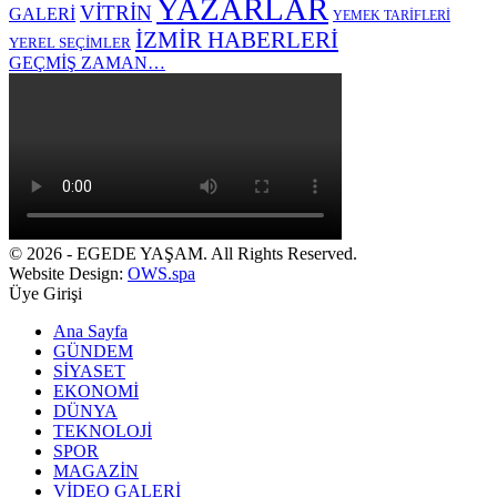
YAZARLAR
VİTRİN
GALERİ
YEMEK TARİFLERİ
İZMİR HABERLERİ
YEREL SEÇİMLER
GEÇMİŞ ZAMAN…
© 2026 - EGEDE YAŞAM. All Rights Reserved.
Website Design:
OWS.spa
Üye Girişi
Ana Sayfa
GÜNDEM
SİYASET
EKONOMİ
DÜNYA
TEKNOLOJİ
SPOR
MAGAZİN
VİDEO GALERİ