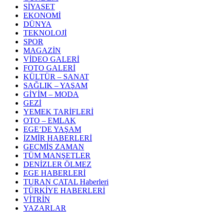
SİYASET
EKONOMİ
DÜNYA
TEKNOLOJİ
SPOR
MAGAZİN
VİDEO GALERİ
FOTO GALERİ
KÜLTÜR – SANAT
SAĞLIK – YAŞAM
GİYİM – MODA
GEZİ
YEMEK TARİFLERİ
OTO – EMLAK
EGE’DE YAŞAM
İZMİR HABERLERİ
GEÇMİŞ ZAMAN
TÜM MANŞETLER
DENİZLER ÖLMEZ
EGE HABERLERİ
TURAN ÇATAL Haberleri
TÜRKİYE HABERLERİ
VİTRİN
YAZARLAR