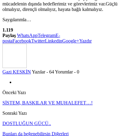
mücadelenin dışında hedeflerimiz ve görevlerimiz var.Güçlü
olmalıyız, dirençli olmalıyız, hayata bağlı kalmalıyız.
Saygılarımla…
1.119
Paylaş
WhatsApp
Telegram
E-
posta
Facebook
Twitter
Linkedin
Google+
Yazdır
Gazi KESKİN
Yazılar - 64
Yorumlar - 0
Önceki Yazı
SİSTEM, BASKILAR VE MUHALEFET…!
Sonraki Yazı
DOSTLUĞUN GÜCÜ..
Bunları da beğenebilirsin
Diğerleri