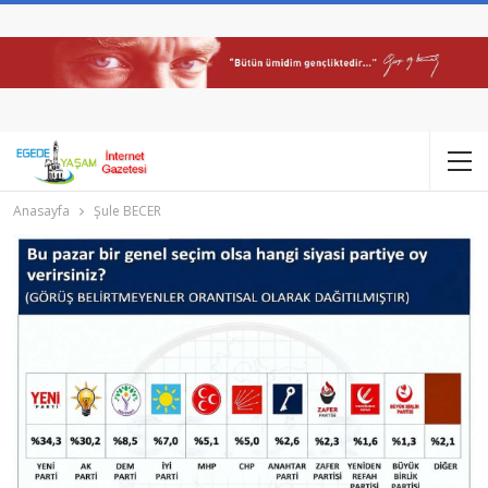
Anasayfa
Şule BECER