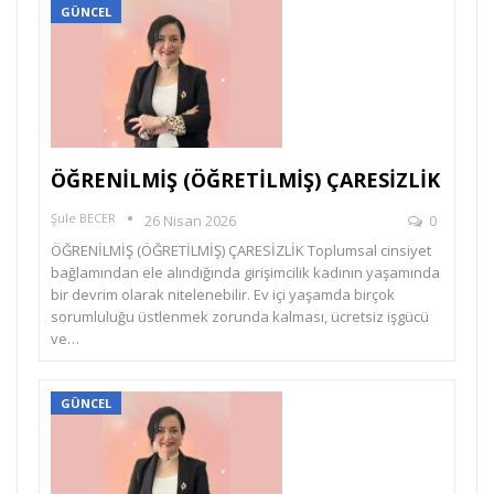
GÜNCEL
ÖĞRENİLMİŞ (ÖĞRETİLMİŞ) ÇARESİZLİK
Şule BECER
26 Nisan 2026
0
ÖĞRENİLMİŞ (ÖĞRETİLMİŞ) ÇARESİZLİK Toplumsal cinsiyet
bağlamından ele alındığında girişimcilik kadının yaşamında
bir devrim olarak nitelenebilir. Ev içi yaşamda birçok
sorumluluğu üstlenmek zorunda kalması, ücretsiz işgücü
ve…
GÜNCEL