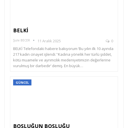
BELKİ
Şule BECER
11 Aralık 2025
0
BELKİ Telefondaki habere bakıyorum ‘Bu yılın ilk 10 ayında
217 kadın cinayet işlendi.’ ‘Kadına yönelik her türlü şiddet,
kötü muamele ve ayrımcılık medeniyetimizin değerlerine
vurulmuş bir darbedir’ demiş. En büyük…
GÜNCEL
BOŞLUĞUN BOŞLUĞU