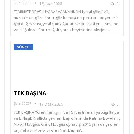
Şule BECER
1 Şubat 2026
0
FEMİNİST OBASI UYAAAAAAANNNNNN Işıl ışıl gökyüzü,
mavinin en güzel tonu, göz kamaştırıcı pırıltılar saçıyor, mis
gibi dağ havası, yeşil çam ağaçları ve bol oksijen… Ama ne
var ki Şule ve Ebru boğuluyordu beyinlerine oksijen…
GÜNCEL
TEK BAŞINA
Şule BECER
19 Ocak 2026
0
TEK BAŞINA Yönetmenliğini Ivan Silvestrini’nin yaptığı İtalya
ve Birleşik Krallıkta çekilen, başrollerin de Katrina Bowden ,
Nixon Hodges, Crew Hodges oynadığı 2016 yılın da çekilen
orijinal adı: Monolith olan ‘Tek Başına’…