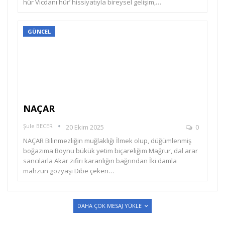
hür Vicdanı hür’ hissiyatıyla bireysel gelişim,…
GÜNCEL
NAÇAR
Şule BECER
20 Ekim 2025
0
NAÇAR Bilinmezliğin muğlaklığı İlmek olup, düğümlenmiş
boğazıma Boynu bükük yetim biçareliğim Mağrur, dal arar
sancılarla Akar zifiri karanlığın bağrından İki damla
mahzun gözyaşı Dibe çeken…
DAHA ÇOK MESAJ YÜKLE