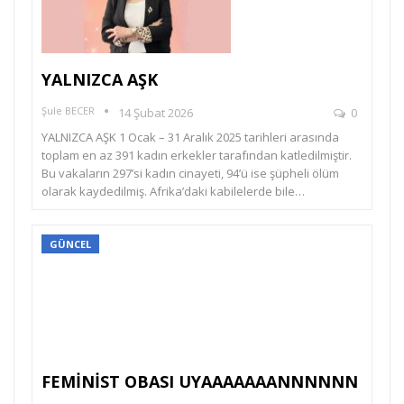
YALNIZCA AŞK
Şule BECER
14 Şubat 2026
0
YALNIZCA AŞK 1 Ocak – 31 Aralık 2025 tarihleri arasında
toplam en az 391 kadın erkekler tarafından katledilmiştir.
Bu vakaların 297’si kadın cinayeti, 94’ü ise şüpheli ölüm
olarak kaydedilmiş. Afrika’daki kabilelerde bile…
GÜNCEL
FEMİNİST OBASI UYAAAAAAANNNNNN