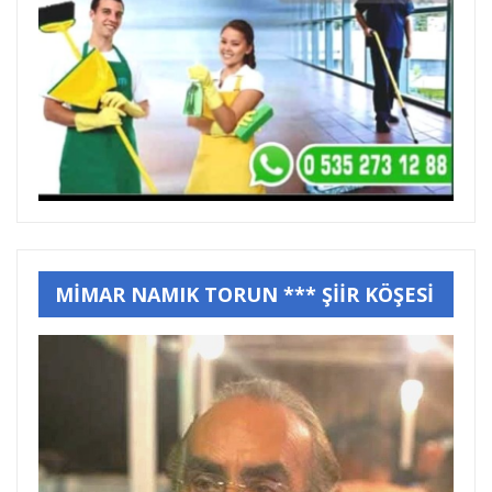
MİMAR NAMIK TORUN *** ŞİİR KÖŞESİ