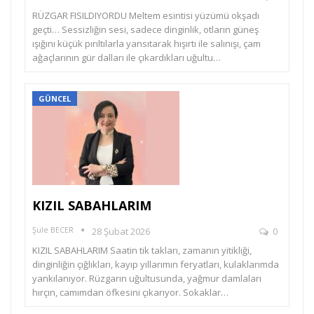
RÜZGAR FISILDIYORDU Meltem esintisi yüzümü okşadı
geçti… Sessizliğin sesi, sadece dinginlik, otların güneş
ışığını küçük pırıltılarla yansıtarak hışırtı ile salınışı, çam
ağaçlarının gür dalları ile çıkardıkları uğultu…
GÜNCEL
KIZIL SABAHLARIM
Şule BECER
28 Şubat 2026
0
KIZIL SABAHLARIM Saatin tik takları, zamanın yitikliği,
dinginliğin çığlıkları, kayıp yıllarımın feryatları, kulaklarımda
yankılanıyor. Rüzgarın uğultusunda, yağmur damlaları
hırçın, camımdan öfkesini çıkarıyor. Sokaklar…