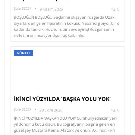
Şule BECER
9 Kasım 2025
0
BOŞLUĞUN BOŞLUĞU Saçlarımı okşayan rüzgarda Uzak
diyarlardan gelen hasretinin kokusu, Yabancı gibiydi, bir o
kadar da tanıdık, Hüznüm, bir sevdaymış! Rüzgar senin
nefesini anımsatıyor Üşümüş kalbimle…
GÜNCEL
İKİNCİ YÜZYILDA ‘BAŞKA YOLU YOK’
Şule BECER
28 Ekim 2025
0
İKİNCİ YÜZYILDA ‘BAŞKA YOLU YOK’ Cumhuriyetimizin yeni
yıl dönümü kutlu olsun. Bu coğrafyanın başına gelen en
güzel şey Mustafa Kemal Atatürk ve onun; ‘Aklı hür, Fikri