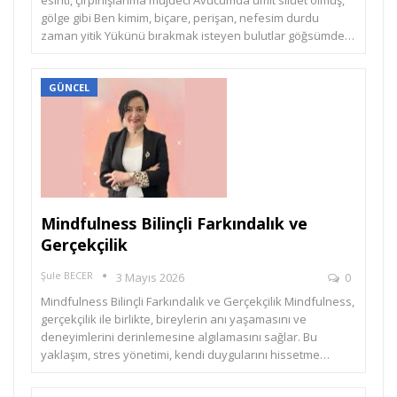
esinti, çırpınışlarıma müjdeci Avucumda ümit siluet olmuş,
gölge gibi Ben kimim, biçare, perişan, nefesim durdu
zaman yitik Yükünü bırakmak isteyen bulutlar göğsümde…
GÜNCEL
Mindfulness Bilinçli Farkındalık ve
Gerçekçilik
Şule BECER
3 Mayıs 2026
0
Mindfulness Bilinçli Farkındalık ve Gerçekçilik Mindfulness,
gerçekçilik ile birlikte, bireylerin anı yaşamasını ve
deneyimlerini derinlemesine algılamasını sağlar. Bu
yaklaşım, stres yönetimi, kendi duygularını hissetme…