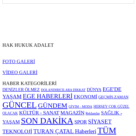
HAK HUKUK ADALET
FOTO GALERİ
VİDEO GALERİ
HABER KATEGORİLERİ
EGE'DE
DENİZLER ÖLMEZ
DÜNYA
DOLANDIRICILARA DİKKAT
EGE HABERLERİ
YAŞAM
EKONOMİ
GEÇMİŞ ZAMAN
GÜNCEL
GÜNDEM
HERŞEY ÇOK GÜZEL
GİYİM - MODA
KÜLTÜR - SANAT
MAGAZİN
SAĞLIK -
OLACAK
Reklamlar
SON DAKİKA
SİYASET
SPOR
YAŞAM
TÜM
TURAN ÇATAL Haberleri
TEKNOLOJİ