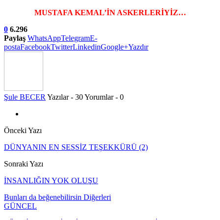
MUSTAFA KEMAL’İN ASKERLERİYİZ…
0
6.296
Paylaş
WhatsApp
Telegram
E-
posta
Facebook
Twitter
Linkedin
Google+
Yazdır
Şule BECER
Yazılar - 30
Yorumlar - 0
Önceki Yazı
DÜNYANIN EN SESSİZ TEŞEKKÜRÜ (2)
Sonraki Yazı
İNSANLIĞIN YOK OLUŞU
Bunları da beğenebilirsin
Diğerleri
GÜNCEL