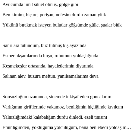
Avucumda ümit siluet olmuş, gölge gibi
Ben kimim, biçare, perişan, nefesim durdu zaman yitik
Yükünü bırakmak isteyen bulutlar göğsümde gülle, şualar bitik
Sanrılara tutundum, buz tutmuş kış ayazında
Esmer akşamlarımda huşu, ruhumun yoldaşlığında
Keşmekeşler ortasında, hayaletlerimin diyarında
Salınan alev, huzura meftun, yanılsamalarıma deva
Sonsuzluğun uzamında, sinemde inkişaf eden goncalarım
Varlığımın giriftlerinde yakamoz, benliğimin hiçliğinde kıvılcım
Yalnızlığımdaki kalabalığım durdu dinledi, ezeli tınısını
Eminliğimden, yokluğuma yolculuğum, bana ben ebedi yoldaşım…