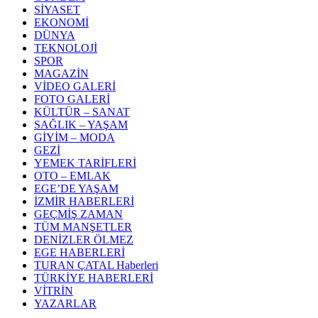
SİYASET
EKONOMİ
DÜNYA
TEKNOLOJİ
SPOR
MAGAZİN
VİDEO GALERİ
FOTO GALERİ
KÜLTÜR – SANAT
SAĞLIK – YAŞAM
GİYİM – MODA
GEZİ
YEMEK TARİFLERİ
OTO – EMLAK
EGE’DE YAŞAM
İZMİR HABERLERİ
GEÇMİŞ ZAMAN
TÜM MANŞETLER
DENİZLER ÖLMEZ
EGE HABERLERİ
TURAN ÇATAL Haberleri
TÜRKİYE HABERLERİ
VİTRİN
YAZARLAR