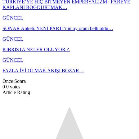
TÜRKİYE’YE HİÇ BİTMEYEN EMPERYALİZM : FAREYE
KAPLANI BOĞDURTMAK…
GÜNCEL
SONAR Anketi: YENİ PARTİ’nin oy oranı belli oldu…
GÜNCEL
KIBRISTA NELER OLUYOR ?.
GÜNCEL
FAZLA İYİ OLMAK AKIŞI BOZAR…
Önce
Sonra
0
0
votes
Article Rating