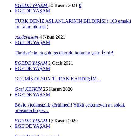
EGEDE YAŞAM
30 Kasım 2021
0
EGE'DE YAŞAM
TÜRK DENİZ ASLANLARININ BİLDİRİSİ ( 103 emekli
amiralin bildirisi )
egedeyasam
4 Nisan 2021
EGE'DE YAŞAM
Türkiye’nin en çok gecekondu bulunan şehri İzmir!
EGEDE YAŞAM
2 Ocak 2021
EGE'DE YAŞAM
GEÇMİŞ OLSUN TURAN KARDEŞİM…
Gazi KESKİN
26 Kasım 2020
EGE'DE YAŞAM
Böyle vicdansızlık görülmedi! Yükü çekemeyen atı sokak
ortasında böyle…
EGEDE YAŞAM
17 Kasım 2020
EGE'DE YAŞAM