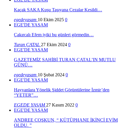
Kaçak SAKA Kuşu Taşıyana Cezalar Kesildi…
egedeyasam
10 Ekim 2025
0
EGE'DE YAŞAM
Çakırcalı Efem iyiki bu günleri görmedin…
Turan ÇATAL
27 Ekim 2024
0
EGE'DE YAŞAM
GAZETEMİZ SAHİBİ TURAN ÇATAL’IN MUTLU
GÜNÜ…
egedeyasam
10 Şubat 2024
0
EGE'DE YAŞAM
Hayvanlara Yönelik Şiddet Görüntülerine İzmir’den
“YETER”…
EGEDE YAŞAM
27 Kasım 2022
0
EGE'DE YAŞAM
ANDREE COŞKUN, “ KÜTÜPHANE İKİNCİ EVİM
OLDU. ”