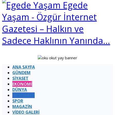
Egede
Yaşam - Özgür İnternet
Gazetesi – Halkın ve
Sadece Haklının Yanında…
ANA SAYFA
GÜNDEM
SİYASET
EKONOMİ
DÜNYA
TEKNOLOJİ
SPOR
MAGAZİN
VİDEO GALERİ