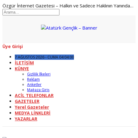
Özgür İnternet Gazetesi – Halkın ve Sadece Haklının Yanında…
Üye Girişi
7 AĞUSTOS 2026 - CUMA 04:04:00
İLETİŞİM
KÜNYE
Gizlilik İlkeleri
Reklam
Anketler
Mağaza Giriş
ACİL TELEFONLAR
GAZETELER
Yerel Gazeteler
MEDYA LİNKLERİ
YAZARLAR