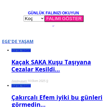
GÜNLÜK FALINIZI OKUYUN
..
.
EGE'DE YAŞAM
EGE'DE YAŞAM
Kaçak SAKA Kuşu Taşıyana
Cezalar Kesildi…
10 Ekim 2025
0
Egedeyasam
EGE'DE YAŞAM
Çakırcalı Efem iyiki bu günleri
görmedin…