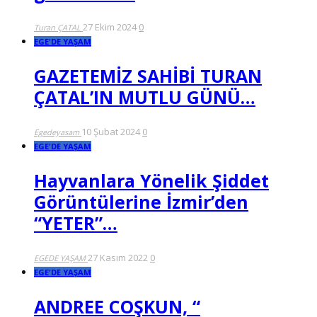
27 Ekim 2024
0
Turan ÇATAL
EGE'DE YAŞAM
GAZETEMİZ SAHİBİ TURAN
ÇATAL’IN MUTLU GÜNÜ…
10 Şubat 2024
0
Egedeyasam
EGE'DE YAŞAM
Hayvanlara Yönelik Şiddet
Görüntülerine İzmir’den
“YETER”…
27 Kasım 2022
0
EGEDE YAŞAM
EGE'DE YAŞAM
ANDREE COŞKUN, “