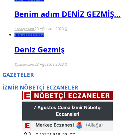
Benim adım DENİZ GEZMİŞ…
23 Ağustos 2023
0
Egedeyasam
DENİZLER ÖLMEZ
Deniz Gezmiş
23 Ağustos 2023
0
Egedeyasam
GAZETELER
İZMİR NÖBETÇİ ECZANELER