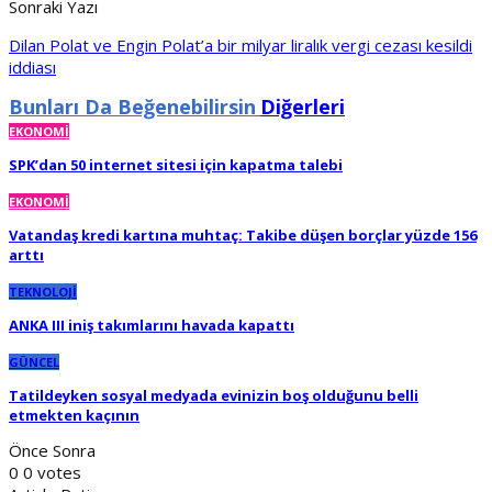
Sonraki Yazı
Dilan Polat ve Engin Polat’a bir milyar liralık vergi cezası kesildi
iddiası
Bunları Da Beğenebilirsin
Diğerleri
EKONOMİ
SPK’dan 50 internet sitesi için kapatma talebi
EKONOMİ
Vatandaş kredi kartına muhtaç: Takibe düşen borçlar yüzde 156
arttı
TEKNOLOJİ
ANKA III iniş takımlarını havada kapattı
GÜNCEL
Tatildeyken sosyal medyada evinizin boş olduğunu belli
etmekten kaçının
Önce
Sonra
0
0
votes