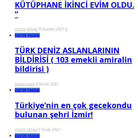
KÜTÜPHANE İKİNCİ EVİM OLDU.
”
30 Kasım 2021
0
EGEDE YAŞAM
EGE'DE YAŞAM
TÜRK DENİZ ASLANLARININ
BİLDİRİSİ ( 103 emekli amiralin
bildirisi )
4 Nisan 2021
Egedeyasam
EGE'DE YAŞAM
Türkiye’nin en çok gecekondu
bulunan şehri İzmir!
2 Ocak 2021
EGEDE YAŞAM
EGE'DE YAŞAM