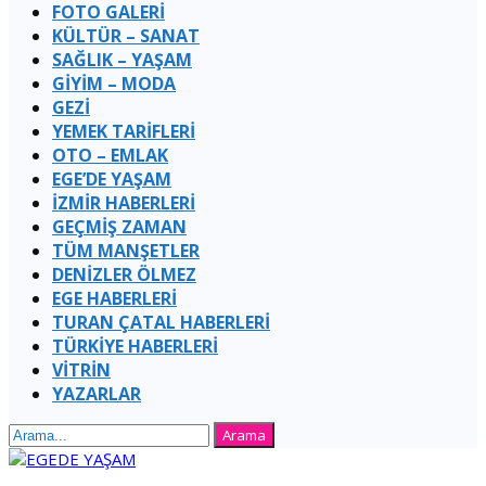
FOTO GALERİ
KÜLTÜR – SANAT
SAĞLIK – YAŞAM
GİYİM – MODA
GEZİ
YEMEK TARİFLERİ
OTO – EMLAK
EGE’DE YAŞAM
İZMİR HABERLERİ
GEÇMİŞ ZAMAN
TÜM MANŞETLER
DENİZLER ÖLMEZ
EGE HABERLERİ
TURAN ÇATAL HABERLERI
TÜRKİYE HABERLERİ
VİTRİN
YAZARLAR