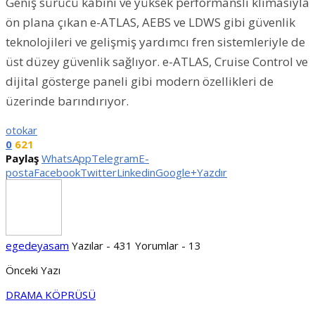
Geniş sürücü kabini ve yüksek performanslı klimasıyla
ön plana çıkan e-ATLAS, AEBS ve LDWS gibi güvenlik
teknolojileri ve gelişmiş yardımcı fren sistemleriyle de
üst düzey güvenlik sağlıyor. e-ATLAS, Cruise Control ve
dijital gösterge paneli gibi modern özellikleri de
üzerinde barındırıyor.
otokar
0
621
Paylaş
WhatsApp
Telegram
E-
posta
Facebook
Twitter
Linkedin
Google+
Yazdır
egedeyasam
Yazılar - 431
Yorumlar - 13
Önceki Yazı
DRAMA KÖPRÜSÜ