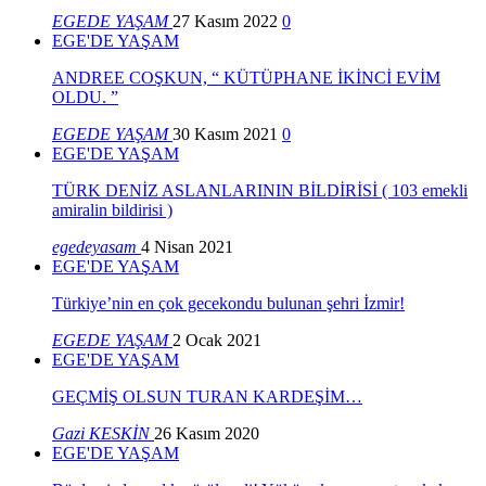
EGEDE YAŞAM
27 Kasım 2022
0
EGE'DE YAŞAM
ANDREE COŞKUN, “ KÜTÜPHANE İKİNCİ EVİM
OLDU. ”
EGEDE YAŞAM
30 Kasım 2021
0
EGE'DE YAŞAM
TÜRK DENİZ ASLANLARININ BİLDİRİSİ ( 103 emekli
amiralin bildirisi )
egedeyasam
4 Nisan 2021
EGE'DE YAŞAM
Türkiye’nin en çok gecekondu bulunan şehri İzmir!
EGEDE YAŞAM
2 Ocak 2021
EGE'DE YAŞAM
GEÇMİŞ OLSUN TURAN KARDEŞİM…
Gazi KESKİN
26 Kasım 2020
EGE'DE YAŞAM