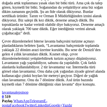
doğada artık toplanması yasak olan bir bitki türü. Ama çok da talep
gören, kıymetli bir bitki. Soğanından da yetiştiriliyor ama biz soğan
dikim zamanını geçirdik. Şu an fide olarak dikiyoruz. Bunlar
sertifikalı ürünler. Tarım ve Orman İl Müdürlüğünden iznini alarak
dikiyoruz. Biz salepi ilk kez diktik, deneme amaçlı diktik. Bu
topraklarda ne kadar verimli olabilir diye bakıyoruz. Deneme amaçlı
olarak yaklaşık 700 tane diktik. Eğer istediğimiz verimi alırsak
çoğaltacağız” dedi.
Çevre düzenlemeleri biterse lavanta bahçesini turizme açmayı
planladıklarını belirten Şanlı, “Lavantamız bahçemizde toplamda
yaklaşık 22 dönüm arazi üzerine kuruldu. Bu sene de Denizli’den
gelen 4 yıllık lavantaları diktik. Kısmet olup, çevre
düzenlemelerimizi yetiştirebilirsek turizm açmayı düşünüyoruz.
Lavantanın yağı yapılabiliyor, sabunu da yapılabilir. Çok farklı
alanlarda kullanılabiliyor. 2 tür lavantamız var. İntermedia türü
görsel olan lavantamız. Onu daha çok yağından ziyade görsel alanda
kullanacağız çünkü boyları bir metreyi geçiyor. Diğeri de yağlık
olan lavantamız. Onu da 7 dönüme diktik. Asıl ürün bazında
kıymetli olan 7 dönüme diktiğimiz olan lavanta“ diye konuştu.
lavanta
salep
sinop
0
519
Paylaş
WhatsApp
Telegram
E-
posta
Facebook
Twitter
Linkedin
Google+
Yazdır