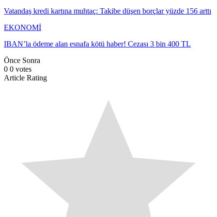
Vatandaş kredi kartına muhtaç: Takibe düşen borçlar yüzde 156 arttı
EKONOMİ
IBAN’la ödeme alan esnafa kötü haber! Cezası 3 bin 400 TL
Önce
Sonra
0
0
votes
Article Rating