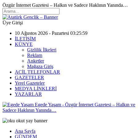
Özgür İnternet Gazetesi – Halkın ve Sadece Haklının Yanında…
Üye Girişi
10 Ağustos 2026 - Pazartesi 03:25:59
İLETİŞİM
KÜNYE
Gizlilik İlkeleri
Reklam
Anketler
Mağaza Giriş
ACİL TELEFONLAR
GAZETELER
Yerel Gazeteler
MEDYA LİNKLERİ
YAZARLAR
Egede Yaşam - Özgür İnternet Gazetesi – Halkın ve
Sadece Haklının Yanında…
Ana Sayfa
GÜNDEM