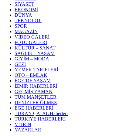
SİYASET
EKONOMİ
DÜNYA
TEKNOLOJİ
SPOR
MAGAZİN
VİDEO GALERİ
FOTO GALERİ
KÜLTÜR – SANAT
SAĞLIK – YAŞAM
GİYİM – MODA
GEZİ
YEMEK TARİFLERİ
OTO – EMLAK
EGE’DE YAŞAM
İZMİR HABERLERİ
GEÇMİŞ ZAMAN
TÜM MANŞETLER
DENİZLER ÖLMEZ
EGE HABERLERİ
TURAN ÇATAL Haberleri
TÜRKİYE HABERLERİ
VİTRİN
YAZARLAR