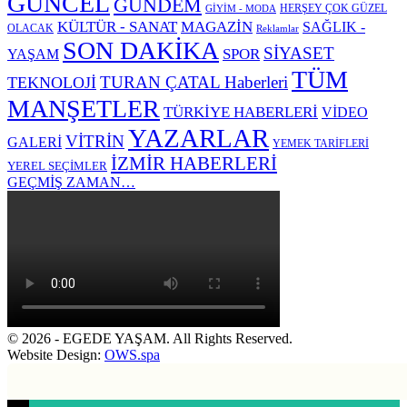
GÜNCEL
GÜNDEM
HERŞEY ÇOK GÜZEL
GİYİM - MODA
KÜLTÜR - SANAT
MAGAZİN
SAĞLIK -
OLACAK
Reklamlar
SON DAKİKA
SİYASET
SPOR
YAŞAM
TÜM
TURAN ÇATAL Haberleri
TEKNOLOJİ
MANŞETLER
TÜRKİYE HABERLERİ
VİDEO
YAZARLAR
VİTRİN
GALERİ
YEMEK TARİFLERİ
İZMİR HABERLERİ
YEREL SEÇİMLER
GEÇMİŞ ZAMAN…
© 2026 - EGEDE YAŞAM. All Rights Reserved.
Website Design:
OWS.spa