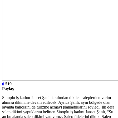
0
519
Paylaş
Sinoplu iş kadını Janset Şanlı tarafından dikilen saleplerden verim
alınırsa dikimine devam edilecek. Ayrıca Şanlı, aynı bölgede olan
lavanta bahçesini de turizme açmayı planladıklarını söyledi. İlk defa
salep dikimi yaptıklarını belirten Sinoplu iş kadını Janset Şanlı, “Şu
an bu alanda salep dikimi yapıyoruz. Salep fidelerini diktik. Salep