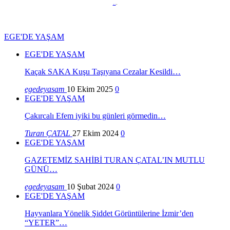
..
.
EGE'DE YAŞAM
EGE'DE YAŞAM
Kaçak SAKA Kuşu Taşıyana Cezalar Kesildi…
egedeyasam
10 Ekim 2025
0
EGE'DE YAŞAM
Çakırcalı Efem iyiki bu günleri görmedin…
Turan ÇATAL
27 Ekim 2024
0
EGE'DE YAŞAM
GAZETEMİZ SAHİBİ TURAN ÇATAL’IN MUTLU
GÜNÜ…
egedeyasam
10 Şubat 2024
0
EGE'DE YAŞAM
Hayvanlara Yönelik Şiddet Görüntülerine İzmir’den
“YETER”…