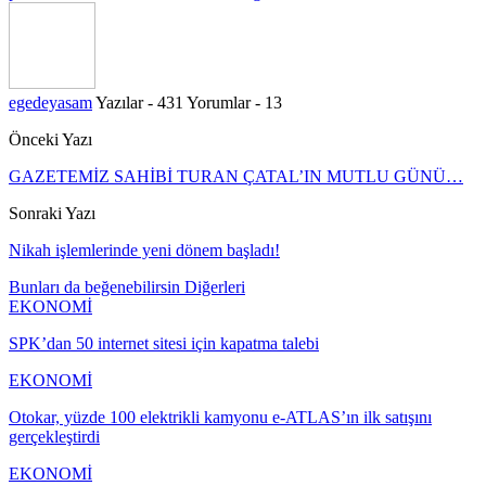
egedeyasam
Yazılar - 431
Yorumlar - 13
Önceki Yazı
GAZETEMİZ SAHİBİ TURAN ÇATAL’IN MUTLU GÜNÜ…
Sonraki Yazı
Nikah işlemlerinde yeni dönem başladı!
Bunları da beğenebilirsin
Diğerleri
EKONOMİ
SPK’dan 50 internet sitesi için kapatma talebi
EKONOMİ
Otokar, yüzde 100 elektrikli kamyonu e-ATLAS’ın ilk satışını
gerçekleştirdi
EKONOMİ