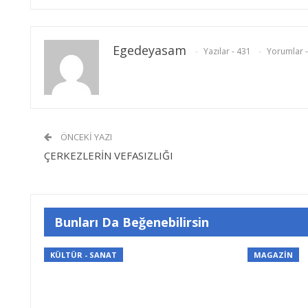
Egedeyasam
Yazılar - 431
Yorumlar -
ÖNCEKI YAZI
ÇERKEZLERİN VEFASIZLIĞI
Bunları Da Beğenebilirsin
KÜLTÜR - SANAT
MAGAZİN