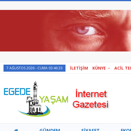
İLETİŞİM
KÜNYE
ACİL T
7 AĞUSTOS 2026 - CUMA 03:46:33
GÜNDEM
SİYASET
EKO