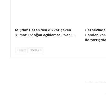
Müjdat Gezen’den dikkat çeken
Cezaevinde 
Yılmaz Erdoğan açıklaması: ‘Seni…
Candan kar
ile tartıştıl
ÖNCE
SONRA