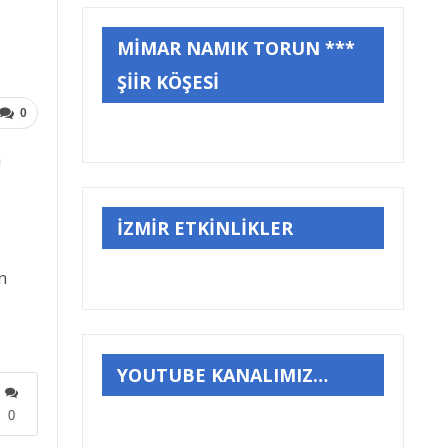
MİMAR NAMIK TORUN ***
ŞİİR KÖŞESİ
0
a
İZMİR ETKİNLİKLER
n
YOUTUBE KANALIMIZ…
0