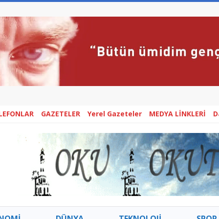
ELEFONLAR
GAZETELER
Yerel Gazeteler
MEDYA LİNKLERİ
D
NOMİ
DÜNYA
TEKNOLOJİ
SPOR