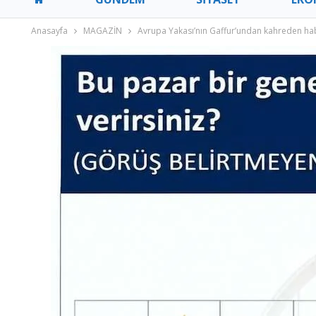
Anasayfa
MAGAZİN
Avrupa Yakası’nın Gaffur’undan kahreden hab