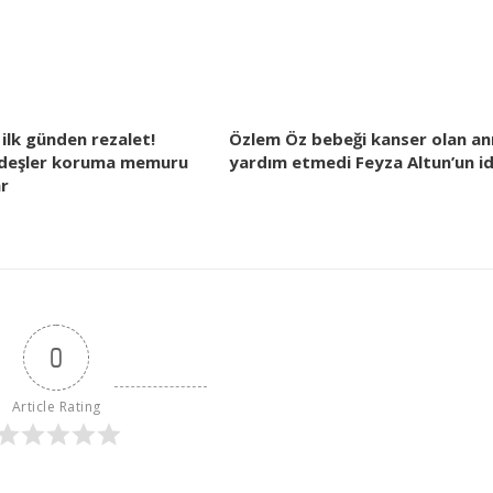
ilk günden rezalet!
Özlem Öz bebeği kanser olan a
deşler koruma memuru
yardım etmedi Feyza Altun’un id
ar
0
Article Rating