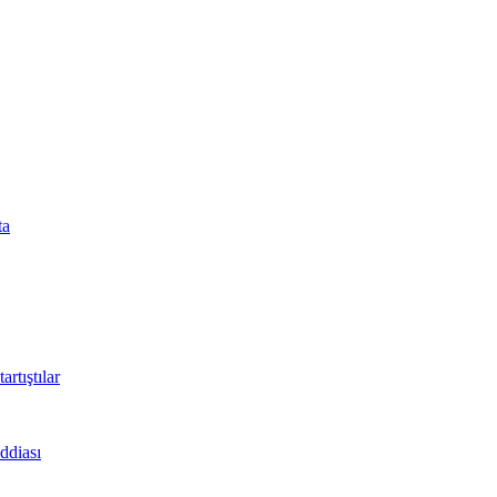
ta
rtıştılar
ddiası