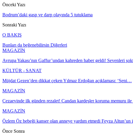
Önceki Yazı
Bodrum’daki gasp ve darp olayında 5 tutuklama
Sonraki Yazı
O BAKIŞ
Bunları da beğenebilirsin
Diğerleri
MAGAZİN
Avrupa Yakası’nın Gaffur’undan kahreden haber geldi! Sevenleri şok
KÜLTÜR - SANAT
Müjdat Gezen’den dikkat çeken Yılmaz Erdoğan açıklaması: ‘Seni…
MAGAZİN
Cezaevinde ilk günden rezalet! Candan kardeşler koruma memuru ile ta
MAGAZİN
Özlem Öz bebeği kanser olan anneye yardım etmedi Feyza Altun’un i
Önce
Sonra