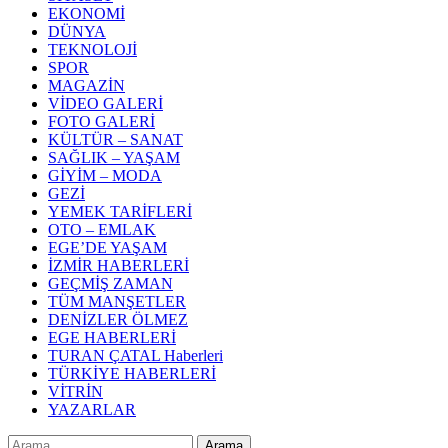
EKONOMİ
DÜNYA
TEKNOLOJİ
SPOR
MAGAZİN
VİDEO GALERİ
FOTO GALERİ
KÜLTÜR – SANAT
SAĞLIK – YAŞAM
GİYİM – MODA
GEZİ
YEMEK TARİFLERİ
OTO – EMLAK
EGE’DE YAŞAM
İZMİR HABERLERİ
GEÇMİŞ ZAMAN
TÜM MANŞETLER
DENİZLER ÖLMEZ
EGE HABERLERİ
TURAN ÇATAL Haberleri
TÜRKİYE HABERLERİ
VİTRİN
YAZARLAR