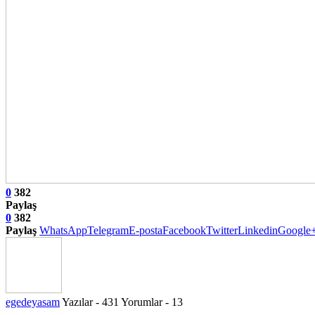
0
382
Paylaş
0
382
Paylaş
WhatsApp
Telegram
E-posta
Facebook
Twitter
Linkedin
Google
egedeyasam
Yazılar - 431
Yorumlar - 13