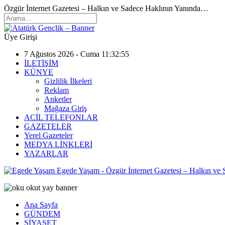
Özgür İnternet Gazetesi – Halkın ve Sadece Haklının Yanında…
Üye Girişi
7 Ağustos 2026 - Cuma 11:32:55
İLETİŞİM
KÜNYE
Gizlilik İlkeleri
Reklam
Anketler
Mağaza Giriş
ACİL TELEFONLAR
GAZETELER
Yerel Gazeteler
MEDYA LİNKLERİ
YAZARLAR
Egede Yaşam - Özgür İnternet Gazetesi – Halkın ve
Ana Sayfa
GÜNDEM
SİYASET