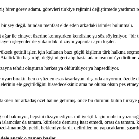
miş birer görev adamı. görevleri türkiye rejimini değiştirmede yardımc
i bir şey değil. bundan menfaat elde eden arkadaki isimler bulunmalı.
r ile cinayet üzerine konuşurken kendisine şu söz söyleniyor. “bir tuğ
ayeti işleyenler ile yukarıdaki dizaynı yapanlar aynı kişiler.
üksek getirili işleri için kullanan bazı güçlü kişilerin türk halkına seç
 Atatürk’ün başardığı değişimi geri alıp hasta adam osmanlı’yı diriltme
zayna tehdit oluşturan herkes ya öldürülüyor ya hapsediliyor.
yarı bıraktı. ben o yüzden esas tasarlayanı dışarıda arıyorum. özetle ded
alelerinin ele geçirildiğini hissedeceksiniz ama ne olursa olsun pes etm
kileri bir arkadaş özet haline getirmiş. önce bu durumu bütün türkiye g
ol bakmıyor, hepsini dizayn ediyor. milliyetçilik için muhsin yazıcıoğlu
 islamcılar da tamam. kürtlerde demirtaş itaat etmedi, orası da tamam. kıl
özel-imamoğlu geldi, beklemiyorlardı. delirdiler, ne yapacaklarını şaşı
adele ancak o zaman başlar.