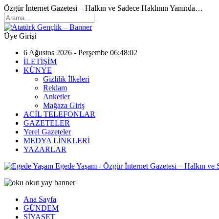
Özgür İnternet Gazetesi – Halkın ve Sadece Haklının Yanında…
Üye Girişi
6 Ağustos 2026 - Perşembe 06:48:02
İLETİŞİM
KÜNYE
Gizlilik İlkeleri
Reklam
Anketler
Mağaza Giriş
ACİL TELEFONLAR
GAZETELER
Yerel Gazeteler
MEDYA LİNKLERİ
YAZARLAR
Egede Yaşam - Özgür İnternet Gazetesi – Halkın ve
Ana Sayfa
GÜNDEM
SİYASET