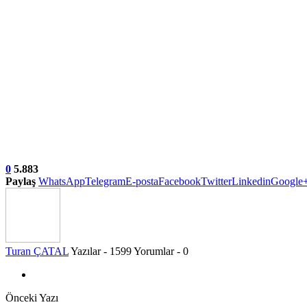
0
5.883
Paylaş
WhatsApp
Telegram
E-posta
Facebook
Twitter
Linkedin
Google
Turan ÇATAL
Yazılar - 1599
Yorumlar - 0
Önceki Yazı