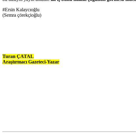
#Ersin Kalaycıoğlu
(Semra çörekçioğlu)
Turan ÇATAL
Araştırmacı Gazeteci-Yazar