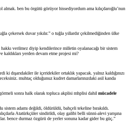
ı rol almak. ben bu örgütü görüyor hissediyordum ama kılıçdaroğlu’nun
la çekersek duvar yıkılır.” o tuğla yıllardır çekilmediğinden ülke
me hakkı verilmez diyip kendilerince milletin oyalanacağı bir sistem
 ve kaldıkları yerden devam etme projesi mi?
i ki dışarıdakiler ile içeridekiler ortaklık yapacak. yalnız kaldığınızı
eyeceksiniz. muhtaç olduğunuz kudret damarlarınızdaki asil kanda
örmeli sonra halk olarak topluca akplisi mhplisi dahil
mücadele
 sistem adamı değildi, öldürüldü, bahçeli tekeline bırakıldı.
ıçdarla Atatürkçüler sindirildi, olay galibi belli sünni-alevi yarışına
rdılar. bence durmaz özgürü de yerler sonuna kadar gider bu güç.”