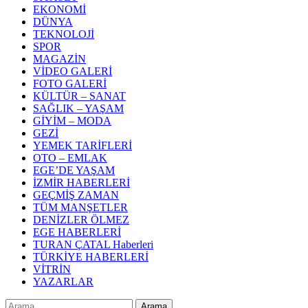
EKONOMİ
DÜNYA
TEKNOLOJİ
SPOR
MAGAZİN
VİDEO GALERİ
FOTO GALERİ
KÜLTÜR – SANAT
SAĞLIK – YAŞAM
GİYİM – MODA
GEZİ
YEMEK TARİFLERİ
OTO – EMLAK
EGE’DE YAŞAM
İZMİR HABERLERİ
GEÇMİŞ ZAMAN
TÜM MANŞETLER
DENİZLER ÖLMEZ
EGE HABERLERİ
TURAN ÇATAL Haberleri
TÜRKİYE HABERLERİ
VİTRİN
YAZARLAR