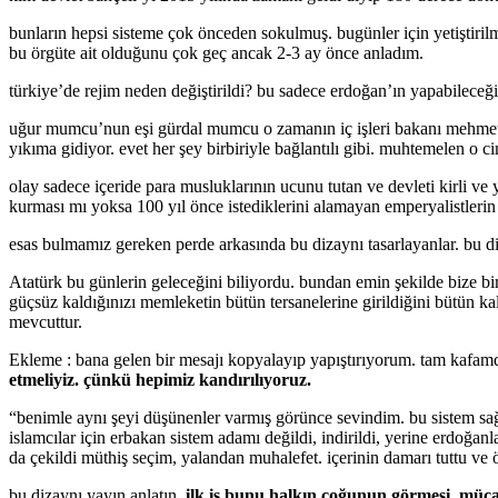
bunların hepsi sisteme çok önceden sokulmuş. bugünler için yetiştiril
bu örgüte ait olduğunu çok geç ancak 2-3 ay önce anladım.
türkiye’de rejim neden değiştirildi? bu sadece erdoğan’ın yapabileceğ
uğur mumcu’nun eşi gürdal mumcu o zamanın iç işleri bakanı mehmet ağa
yıkıma gidiyor. evet her şey birbiriyle bağlantılı gibi. muhtemelen o cin
olay sadece içeride para musluklarının ucunu tutan ve devleti kirli ve y
kurması mı yoksa 100 yıl önce istediklerini alamayan emperyalistlerin
esas bulmamız gereken perde arkasında bu dizaynı tasarlayanlar. bu di
Atatürk bu günlerin geleceğini biliyordu. bundan emin şekilde bize bir u
güçsüz kaldığınızı memleketin bütün tersanelerine girildiğini bütün k
mevcuttur.
Ekleme : bana gelen bir mesajı kopyalayıp yapıştırıyorum. tam kafamda
etmeliyiz. çünkü hepimiz kandırılıyoruz.
“benimle aynı şeyi düşünenler varmış görünce sevindim. bu sistem sağ s
islamcılar için erbakan sistem adamı değildi, indirildi, yerine erdoğanla
da çekildi müthiş seçim, yalandan muhalefet. içerinin damarı tuttu ve 
bu dizaynı yayın anlatın.
ilk iş bunu halkın çoğunun görmesi. müc