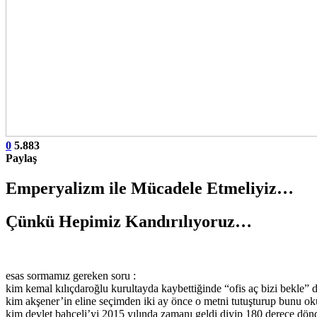
0
5.883
Paylaş
Emperyalizm ile Mücadele Etmeliyiz…
Çünkü Hepimiz Kandırılıyoruz…
esas sormamız gereken soru :
kim kemal kılıçdaroğlu kurultayda kaybettiğinde “ofis aç bizi bekle” d
kim akşener’in eline seçimden iki ay önce o metni tutuşturup bunu ok
kim devlet bahçeli’yi 2015 yılında zamanı geldi diyip 180 derece dön