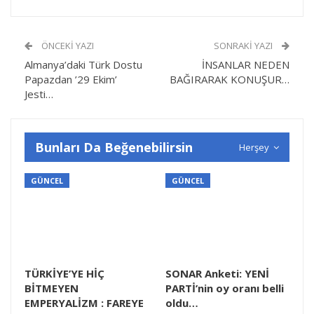
ÖNCEKI YAZI
SONRAKI YAZI
Almanya’daki Türk Dostu
İNSANLAR NEDEN
Papazdan ’29 Ekim’
BAĞIRARAK KONUŞUR…
Jesti…
Bunları Da Beğenebilirsin
Herşey
GÜNCEL
GÜNCEL
TÜRKİYE’YE HİÇ
SONAR Anketi: YENİ
BİTMEYEN
PARTİ’nin oy oranı belli
EMPERYALİZM : FAREYE
oldu…