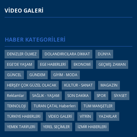
VİDEO GALERİ
HABER KATEGORİLERİ
DENİZLER ÖLMEZ
DOLANDIRICILARA DİKKAT
DÜNYA
EGE'DE YAŞAM
EGE HABERLERİ
EKONOMİ
GEÇMİŞ ZAMAN
GÜNCEL
GÜNDEM
GİYİM - MODA
HERŞEY ÇOK GÜZEL OLACAK
KÜLTÜR - SANAT
MAGAZİN
Reklamlar
SAĞLIK - YAŞAM
SON DAKİKA
SPOR
SİYASET
TEKNOLOJİ
TURAN ÇATAL Haberleri
TÜM MANŞETLER
TÜRKİYE HABERLERİ
VİDEO GALERİ
VİTRİN
YAZARLAR
YEMEK TARİFLERİ
YEREL SEÇİMLER
İZMİR HABERLERİ