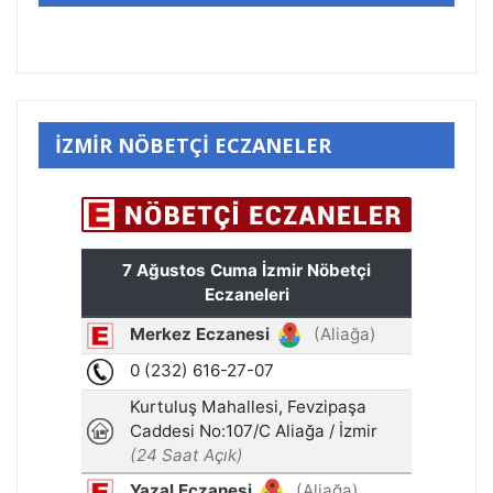
İZMİR NÖBETÇİ ECZANELER