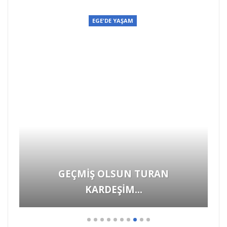
EGE'DE YAŞAM
Böyle vicdansızlık görülmedi! Yükü
çekemeyen atı sokak ortasında
böyle…