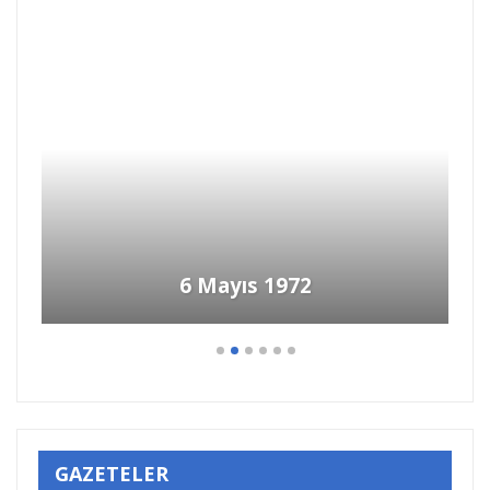
DENİZ GEZMİŞ’İN İDAM
SEHPASINDA SON İSTEĞİ
GAZETELER