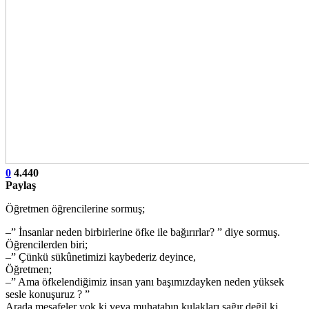
0
4.440
Paylaş
Öğretmen öğrencilerine sormuş;
–” İnsanlar neden birbirlerine öfke ile bağırırlar? ” diye sormuş.
Öğrencilerden biri;
–” Çünkü sükûnetimizi kaybederiz deyince,
Öğretmen;
–” Ama öfkelendiğimiz insan yanı başımızdayken neden yüksek
sesle konuşuruz ? ”
Arada mesafeler yok ki veya muhatabın kulakları sağır değil ki