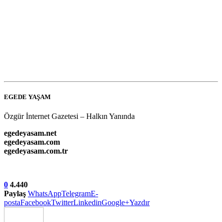
EGEDE YAŞAM
Özgür İnternet Gazetesi – Halkın Yanında
egedeyasam.net
egedeyasam.com
egedeyasam.com.tr
0
4.440
Paylaş
WhatsApp
Telegram
E-
posta
Facebook
Twitter
Linkedin
Google+
Yazdır