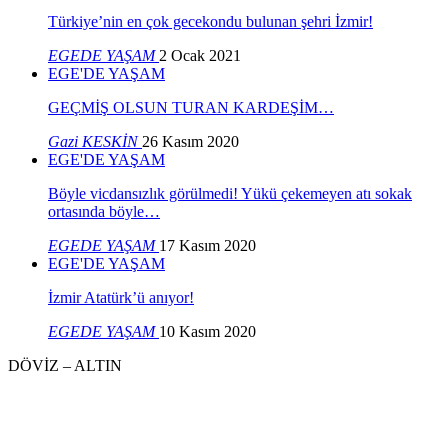
Türkiye’nin en çok gecekondu bulunan şehri İzmir!
EGEDE YAŞAM
2 Ocak 2021
EGE'DE YAŞAM
GEÇMİŞ OLSUN TURAN KARDEŞİM…
Gazi KESKİN
26 Kasım 2020
EGE'DE YAŞAM
Böyle vicdansızlık görülmedi! Yükü çekemeyen atı sokak
ortasında böyle…
EGEDE YAŞAM
17 Kasım 2020
EGE'DE YAŞAM
İzmir Atatürk’ü anıyor!
EGEDE YAŞAM
10 Kasım 2020
DÖVİZ – ALTIN