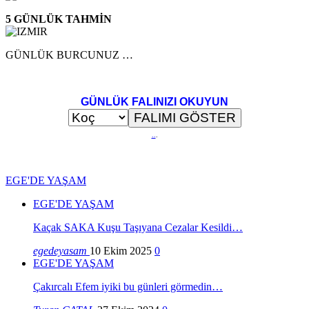
5 GÜNLÜK TAHMİN
GÜNLÜK BURCUNUZ …
GÜNLÜK FALINIZI OKUYUN
..
.
EGE'DE YAŞAM
EGE'DE YAŞAM
Kaçak SAKA Kuşu Taşıyana Cezalar Kesildi…
egedeyasam
10 Ekim 2025
0
EGE'DE YAŞAM
Çakırcalı Efem iyiki bu günleri görmedin…