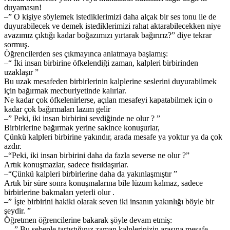
duyamasın!
–” O kişiye söylemek istediklerimizi daha alçak bir ses tonu ile de
duyurabilecek ve demek istediklerimizi rahat aktarabilecekken niye
avazımız çıktığı kadar boğazımızı yırtarak bağırırız?” diye tekrar
sormuş.
Öğrencilerden ses çıkmayınca anlatmaya başlamış:
–“ İki insan birbirine öfkelendiği zaman, kalpleri birbirinden
uzaklaşır ”
Bu uzak mesafeden birbirlerinin kalplerine seslerini duyurabilmek
için bağırmak mecburiyetinde kalırlar.
Ne kadar çok öfkelenirlerse, açılan mesafeyi kapatabilmek için o
kadar çok bağırmaları lazım gelir
–” Peki, iki insan birbirini sevdiğinde ne olur ? ”
Birbirlerine bağırmak yerine sakince konuşurlar,
Çünkü kalpleri birbirine yakındır, arada mesafe ya yoktur ya da çok
azdır.
–“Peki, iki insan birbirini daha da fazla severse ne olur ?”
Artık konuşmazlar, sadece fısıldaşırlar.
–“Çünkü kalpleri birbirlerine daha da yakınlaşmıştır ”
Artık bir süre sonra konuşmalarına bile lüzum kalmaz, sadece
birbirlerine bakmaları yeterli olur .
–” İşte birbirini hakiki olarak seven iki insanın yakınlığı böyle bir
şeydir. ”
Öğretmen öğrencilerine bakarak şöyle devam etmiş:
— ” Bu sebeple tartıştığınız zaman kalplerinizin arasına mesafe