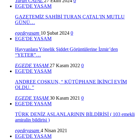
Turan ÇATAL
27 Ekim 2024
0
EGE'DE YAŞAM
GAZETEMİZ SAHİBİ TURAN ÇATAL’IN MUTLU
GÜNÜ…
egedeyasam
10 Şubat 2024
0
EGE'DE YAŞAM
Hayvanlara Yönelik Şiddet Görüntülerine İzmir’den
“YETER”…
EGEDE YAŞAM
27 Kasım 2022
0
EGE'DE YAŞAM
ANDREE COŞKUN, “ KÜTÜPHANE İKİNCİ EVİM
OLDU. ”
EGEDE YAŞAM
30 Kasım 2021
0
EGE'DE YAŞAM
TÜRK DENİZ ASLANLARININ BİLDİRİSİ ( 103 emekli
amiralin bildirisi )
egedeyasam
4 Nisan 2021
EGE'DE YAŞAM