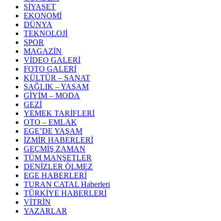
SİYASET
EKONOMİ
DÜNYA
TEKNOLOJİ
SPOR
MAGAZİN
VİDEO GALERİ
FOTO GALERİ
KÜLTÜR – SANAT
SAĞLIK – YAŞAM
GİYİM – MODA
GEZİ
YEMEK TARİFLERİ
OTO – EMLAK
EGE’DE YAŞAM
İZMİR HABERLERİ
GEÇMİŞ ZAMAN
TÜM MANŞETLER
DENİZLER ÖLMEZ
EGE HABERLERİ
TURAN ÇATAL Haberleri
TÜRKİYE HABERLERİ
VİTRİN
YAZARLAR