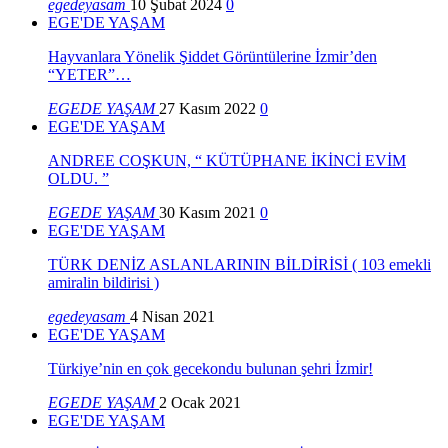
egedeyasam
10 Şubat 2024
0
EGE'DE YAŞAM
Hayvanlara Yönelik Şiddet Görüntülerine İzmir’den
“YETER”…
EGEDE YAŞAM
27 Kasım 2022
0
EGE'DE YAŞAM
ANDREE COŞKUN, “ KÜTÜPHANE İKİNCİ EVİM
OLDU. ”
EGEDE YAŞAM
30 Kasım 2021
0
EGE'DE YAŞAM
TÜRK DENİZ ASLANLARININ BİLDİRİSİ ( 103 emekli
amiralin bildirisi )
egedeyasam
4 Nisan 2021
EGE'DE YAŞAM
Türkiye’nin en çok gecekondu bulunan şehri İzmir!
EGEDE YAŞAM
2 Ocak 2021
EGE'DE YAŞAM