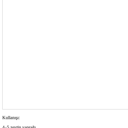
Kullanışı:
4–5 zeytin yaprağı,