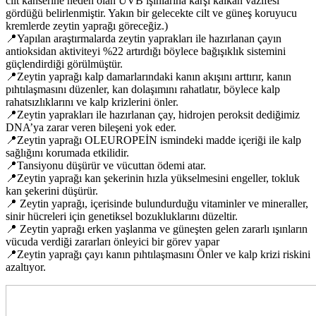
cilt kanserine neden olan UVB ışınlarına karşı kalkan vazifesi
gördüğü belirlenmiştir. Yakın bir gelecekte cilt ve güneş koruyucu
kremlerde zeytin yaprağı göreceğiz.)
📍Yapılan araştırmalarda zeytin yaprakları ile hazırlanan çayın
antioksidan aktiviteyi %22 artırdığı böylece bağışıklık sistemini
güçlendirdiği görülmüştür.
📍Zeytin yaprağı kalp damarlarındaki kanın akışını arttırır, kanın
pıhtılaşmasını düzenler, kan dolaşımını rahatlatır, böylece kalp
rahatsızlıklarını ve kalp krizlerini önler.
📍Zeytin yaprakları ile hazırlanan çay, hidrojen peroksit dediğimiz
DNA’ya zarar veren bileşeni yok eder.
📍Zeytin yaprağı OLEUROPEİN ismindeki madde içeriği ile kalp
sağlığını korumada etkilidir.
📍Tansiyonu düşürür ve vücuttan ödemi atar.
📍Zeytin yaprağı kan şekerinin hızla yükselmesini engeller, tokluk
kan şekerini düşürür.
📍 Zeytin yaprağı, içerisinde bulundurduğu vitaminler ve mineraller,
sinir hücreleri için genetiksel bozukluklarını düzeltir.
📍 Zeytin yaprağı erken yaşlanma ve güneşten gelen zararlı ışınların
vücuda verdiği zararları önleyici bir görev yapar
📍Zeytin yaprağı çayı kanın pıhtılaşmasını Önler ve kalp krizi riskini
azaltıyor.