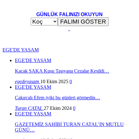
GÜNLÜK FALINIZI OKUYUN
..
.
EGE'DE YAŞAM
EGE'DE YAŞAM
Kaçak SAKA Kuşu Taşıyana Cezalar Kesildi…
egedeyasam
10 Ekim 2025
0
EGE'DE YAŞAM
Çakırcalı Efem iyiki bu günleri görmedin…
Turan ÇATAL
27 Ekim 2024
0
EGE'DE YAŞAM
GAZETEMİZ SAHİBİ TURAN ÇATAL’IN MUTLU
GÜNÜ…