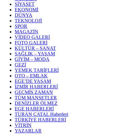
SİYASET
EKONOMİ
DÜNYA
TEKNOLOJİ
SPOR
MAGAZİN
VİDEO GALERİ
FOTO GALERİ
KÜLTÜR – SANAT
SAĞLIK – YAŞAM
GİYİM – MODA
GEZİ
YEMEK TARİFLERİ
OTO – EMLAK
EGE’DE YAŞAM
İZMİR HABERLERİ
GEÇMİŞ ZAMAN
TÜM MANŞETLER
DENİZLER ÖLMEZ
EGE HABERLERİ
TURAN ÇATAL Haberleri
TÜRKİYE HABERLERİ
VİTRİN
YAZARLAR