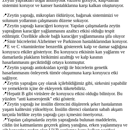
Zeytin yaprakları doğal antibiyotik vazifesi görüyor, kalp-damar
sistemini koruyor ve kanser hastalıklarına karşı kalkan oluşturuyor.
📍Zeytin yaprağı, mikropları öldürüyor, bağırsak sistemimizi ve
solunum yollarının çalışmasını düzene sokuyor.
📍Zeytin yaprağı karaciğeri koruyor. Yapılan çalışmalarda zeytin
yaprağının karaciğer yağlanmasını azaltıcı etkisi olduğu tespit
edilmiştir. Özellikle alkole bağlı karaciğer yağlanmasına şifa oluyor
📍Sinir hücrelerini Alzheimer ve Parkinson hastalıklarından koruyor.
📍E ve C vitaminlerine benzerlik göstererek kalp ve damar sağlığına
koruyucu etkiler gösteriyor. Bu koruyucu etkisinin kan yağlarını ve
damarlarda plakların birikimini azalttığı ve kalp kasının
hasarlanmasını geciktirdiği ortaya konmuştur.
📍Zeytin yaprağı antioksidan içeriği ile hücrelerin genetik
hasarlanmasını önleyerek tümör oluşumuna karşı koruyucu etki
sağlıyor.
📍Zeytin yaprağını çay olarak içilebildiğimiz gibi, sirkesini yapabilir
ve yemeklerin içine de ekleyerek tüketebiliriz.
📍Hepatit B gibi virüslere de koruyucu etkisi olduğu biliniyor. Bu
yüzden “anti kanserojenik” etki gösterir.
📍Zeytin yaprağı ise insülin direncini düşürerek şeker hastalarının
yaşam kalitesini yükseltiyor. İnsülin direnci olanların sabah akşam
tarçınla birlikte zeytin yaprağı çayı içmesini öneriyoruz.
📍Yapılan çalışmalarda zeytin yaprağında bulunan maddelerin,
cildin üst katmanlarını geçerek güneş yanığına, erken yaşlanmaya ve