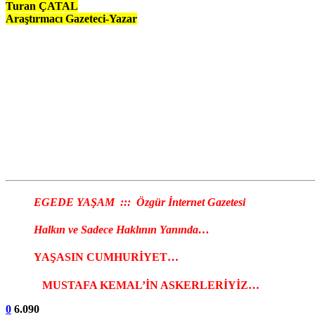
Turan ÇATAL
Araştırmacı Gazeteci-Yazar
EGEDE YAŞAM ::: Özgür İnternet Gazetesi
Halkın ve Sadece Haklının Yanında…
YAŞASIN CUMHURİYET…
MUSTAFA KEMAL’İN ASKERLERİYİZ…
0
6.090