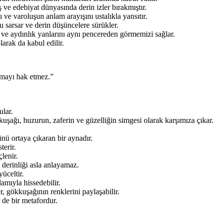
ve edebiyat dünyasında derin izler bırakmıştır.
ve varoluşun anlam arayışını ustalıkla yansıtır.
u sarsar ve derin düşüncelere sürükler.
k ve aydınlık yanlarını aynı pencereden görmemizi sağlar.
larak da kabul edilir.
armayı hak etmez.”
ular.
kkuşağı, huzurun, zaferin ve güzelliğin simgesi olarak karşımıza çıkar.
nü ortaya çıkaran bir aynadır.
erir.
lenir.
i derinliği asla anlayamaz.
üceltir.
amıyla hissedebilir.
, gökkuşağının renklerini paylaşabilir.
 de bir metafordur.