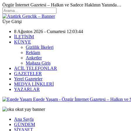
Özgür İnternet Gazetesi – Halkın ve Sadece Haklının Yanında…
Üye Girişi
8 Ağustos 2026 - Cumartesi 12:03:44
İLETİŞİM
KÜNYE
Gizlilik İlkeleri
Reklam
Anketler
Mağaza Giriş
ACİL TELEFONLAR
GAZETELER
Yerel Gazeteler
MEDYA LİNKLERİ
YAZARLAR
Egede Yaşam - Özgür İnternet Gazetesi – Halkın ve
Ana Sayfa
GÜNDEM
SİYASET