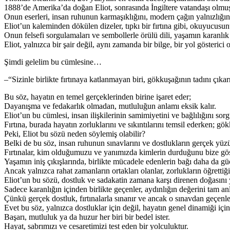
1888’de Amerika’da doğan Eliot, sonrasında İngiltere vatandaşı olmuş 
Onun eserleri, insan ruhunun karmaşıklığını, modern çağın yalnızlığını 
Eliot’un kaleminden dökülen dizeler, tıpkı bir fırtına gibi, okuyucusun
Onun felsefi sorgulamaları ve sembollerle örülü dili, yaşamın karanlı
Eliot, yalnızca bir şair değil, aynı zamanda bir bilge, bir yol gösterici o
Şimdi gelelim bu cümlesine…
–“Sizinle birlikte fırtınaya katlanmayan biri, gökkuşağının tadını çık
Bu söz, hayatın en temel gerçeklerinden birine işaret eder;
Dayanışma ve fedakarlık olmadan, mutluluğun anlamı eksik kalır.
Eliot’un bu cümlesi, insan ilişkilerinin samimiyetini ve bağlılığını sorg
Fırtına, burada hayatın zorluklarını ve sıkıntılarını temsil ederken; gö
Peki, Eliot bu sözü neden söylemiş olabilir?
Belki de bu söz, insan ruhunun sınavlarını ve dostlukların gerçek yüzü
Fırtınalar, kim olduğumuzu ve yanımızda kimlerin durduğunu bize göst
Yaşamın iniş çıkışlarında, birlikte mücadele edenlerin bağı daha da güç
Ancak yalnızca rahat zamanların ortakları olanlar, zorlukların öğrettiğ
Eliot’un bu sözü, dostluk ve sadakatin zamana karşı direnen doğasını y
Sadece karanlığın içinden birlikte geçenler, aydınlığın değerini tam anl
Çünkü gerçek dostluk, fırtınalarla sınanır ve ancak o sınavdan geçenler
Evet bu söz, yalnızca dostluklar için değil, hayatın genel dinamiği için
Başarı, mutluluk ya da huzur her biri bir bedel ister.
Hayat, sabrımızı ve cesaretimizi test eden bir yolculuktur.