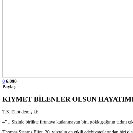
0
6.090
Paylaş
KIYMET BİLENLER OLSUN HAYATIM
T.S. Eliot demiş ki;
–” .. Sizinle birlikte fırtınaya katlanmayan biri, gökkuşağının tadını
Thomas Stearns Eliot, 20. yüzyılın en etkili edebiyatçılarından biri ola