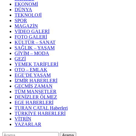
EKONOMİ
DÜNYA
TEKNOLOJİ
SPOR
MAGAZİN
VİDEO GALERİ
FOTO GALERİ
KÜLTÜR – SANAT
SAĞLIK – YAŞAM
GİYİM – MODA
GEZİ
YEMEK TARİFLERİ
OTO – EMLAK
EGE’DE YAŞAM
İZMİR HABERLERİ
GEÇMİŞ ZAMAN
TÜM MANŞETLER
DENİZLER ÖLMEZ
EGE HABERLERİ
TURAN ÇATAL Haberleri
TÜRKİYE HABERLERİ
VİTRİN
YAZARLAR