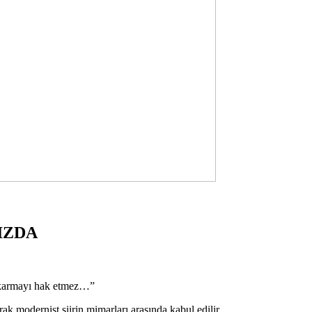
IZDA
 çıkarmayı hak etmez…”
rak modernist şiirin mimarları arasında kabul edilir.