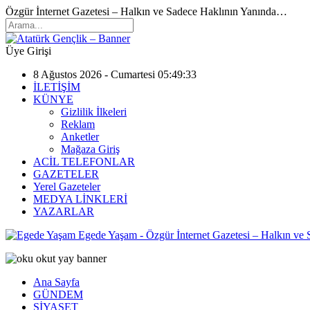
Özgür İnternet Gazetesi – Halkın ve Sadece Haklının Yanında…
Üye Girişi
8 Ağustos 2026 - Cumartesi 05:49:33
İLETİŞİM
KÜNYE
Gizlilik İlkeleri
Reklam
Anketler
Mağaza Giriş
ACİL TELEFONLAR
GAZETELER
Yerel Gazeteler
MEDYA LİNKLERİ
YAZARLAR
Egede Yaşam - Özgür İnternet Gazetesi – Halkın ve
Ana Sayfa
GÜNDEM
SİYASET