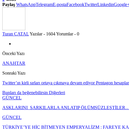
Paylaş
WhatsApp
Telegram
E-posta
Facebook
Twitter
Linkedin
Google
Turan ÇATAL
Yazılar - 1604
Yorumlar - 0
Önceki Yazı
ANAHTAR
Sonraki Yazı
Twitter’ın kirli sırları ortaya çıkmaya devam ediyor Pentagon hesaplar
Bunları da beğenebilirsin
Diğerleri
GÜNCEL
AŞKLARINI ŞARKILARLA ANLATIP ÖLÜMSÜZLEŞTİLER
GÜNCEL
TÜRKİYE’YE HİÇ BİTMEYEN EMPERYALİZM : FAREYE 