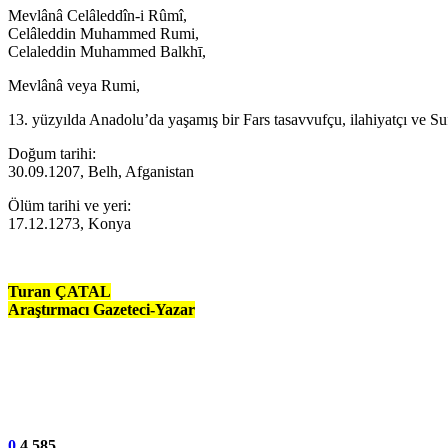
Mevlânâ Celâleddîn-i Rûmî,
Celâleddin Muhammed Rumi,
Celaleddin Muhammed Balkhī,
Mevlânâ veya Rumi,
13. yüzyılda Anadolu’da yaşamış bir Fars tasavvufçu, ilahiyatçı ve Sufi
Doğum tarihi:
30.09.1207, Belh, Afganistan
Ölüm tarihi ve yeri:
17.12.1273, Konya
Turan ÇATAL
Araştırmacı Gazeteci-Yazar
0
4.585