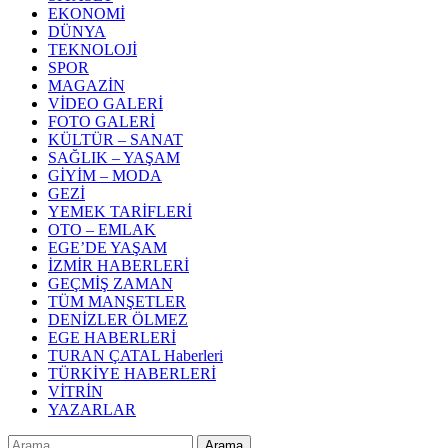
EKONOMİ
DÜNYA
TEKNOLOJİ
SPOR
MAGAZİN
VİDEO GALERİ
FOTO GALERİ
KÜLTÜR – SANAT
SAĞLIK – YAŞAM
GİYİM – MODA
GEZİ
YEMEK TARİFLERİ
OTO – EMLAK
EGE’DE YAŞAM
İZMİR HABERLERİ
GEÇMİŞ ZAMAN
TÜM MANŞETLER
DENİZLER ÖLMEZ
EGE HABERLERİ
TURAN ÇATAL Haberleri
TÜRKİYE HABERLERİ
VİTRİN
YAZARLAR