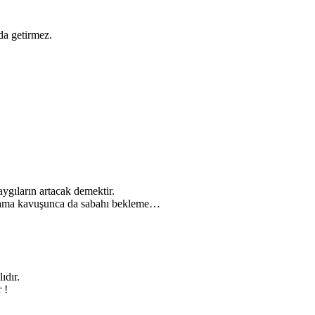
yda getirmez.
ygıların artacak demektir.
akşama kavuşunca da sabahı bekleme…
ıdır.
 !