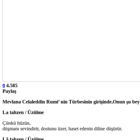
0
4.585
Paylaş
Mevlana Celaleddin Rumi’ nin Türbesinin girişinde,Onun şu beyi
La tahzen / Üzülme
Çünkü hüzün,
düşmanı sevindirir, dostunu üzer, haset edenin diline düşürür.
Lâ tahzen / Üzülme