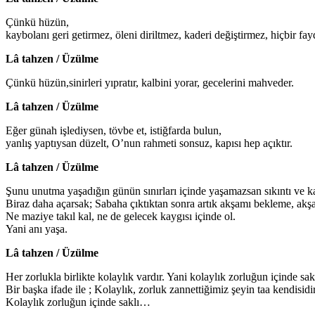
Çünkü hüzün,
kaybolanı geri getirmez, öleni diriltmez, kaderi değiştirmez, hiçbir fa
Lâ tahzen / Üzülme
Çünkü hüzün,sinirleri yıpratır, kalbini yorar, gecelerini mahveder.
Lâ tahzen / Üzülme
Eğer günah işlediysen, tövbe et, istiğfarda bulun,
yanlış yaptıysan düzelt, O’nun rahmeti sonsuz, kapısı hep açıktır.
Lâ tahzen / Üzülme
Şunu unutma yaşadığın günün sınırları içinde yaşamazsan sıkıntı ve ka
Biraz daha açarsak; Sabaha çıktıktan sonra artık akşamı bekleme, 
Ne maziye takıl kal, ne de gelecek kaygısı içinde ol.
Yani anı yaşa.
Lâ tahzen / Üzülme
Her zorlukla birlikte kolaylık vardır. Yani kolaylık zorluğun içinde sakl
Bir başka ifade ile ; Kolaylık, zorluk zannettiğimiz şeyin taa kendisidir
Kolaylık zorluğun içinde saklı…