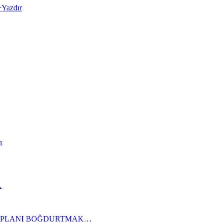
+
Yazdır
ı
…
KAPLANI BOĞDURTMAK…