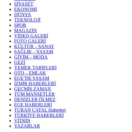
SİYASET
EKONOMİ
DÜNYA
TEKNOLOJİ
SPOR
MAGAZİN
VİDEO GALERİ
FOTO GALERİ
KÜLTÜR – SANAT
SAĞLIK – YAŞAM
GİYİM – MODA
GEZİ
YEMEK TARİFLERİ
OTO – EMLAK
EGE’DE YAŞAM
İZMİR HABERLERİ
GEÇMİŞ ZAMAN
TÜM MANŞETLER
DENİZLER ÖLMEZ
EGE HABERLERİ
TURAN ÇATAL Haberleri
TÜRKİYE HABERLERİ
VİTRİN
YAZARLAR