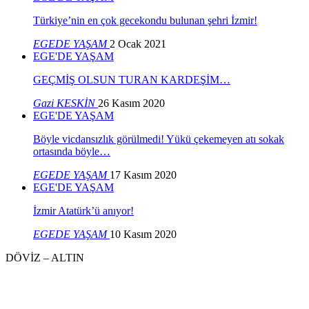
Türkiye’nin en çok gecekondu bulunan şehri İzmir!
EGEDE YAŞAM
2 Ocak 2021
EGE'DE YAŞAM
GEÇMİŞ OLSUN TURAN KARDEŞİM…
Gazi KESKİN
26 Kasım 2020
EGE'DE YAŞAM
Böyle vicdansızlık görülmedi! Yükü çekemeyen atı sokak
ortasında böyle…
EGEDE YAŞAM
17 Kasım 2020
EGE'DE YAŞAM
İzmir Atatürk’ü anıyor!
EGEDE YAŞAM
10 Kasım 2020
DÖVİZ – ALTIN