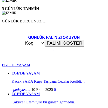
5 GÜNLÜK TAHMİN
GÜNLÜK BURCUNUZ …
GÜNLÜK FALINIZI OKUYUN
..
.
EGE'DE YAŞAM
EGE'DE YAŞAM
Kaçak SAKA Kuşu Taşıyana Cezalar Kesildi…
egedeyasam
10 Ekim 2025
0
EGE'DE YAŞAM
Çakırcalı Efem iyiki bu günleri görmedin…