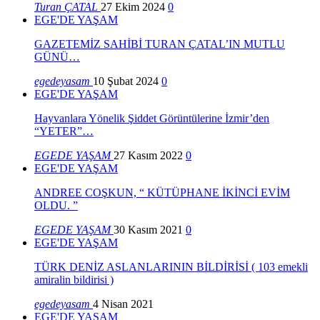
Turan ÇATAL
27 Ekim 2024
0
EGE'DE YAŞAM
GAZETEMİZ SAHİBİ TURAN ÇATAL’IN MUTLU
GÜNÜ…
egedeyasam
10 Şubat 2024
0
EGE'DE YAŞAM
Hayvanlara Yönelik Şiddet Görüntülerine İzmir’den
“YETER”…
EGEDE YAŞAM
27 Kasım 2022
0
EGE'DE YAŞAM
ANDREE COŞKUN, “ KÜTÜPHANE İKİNCİ EVİM
OLDU. ”
EGEDE YAŞAM
30 Kasım 2021
0
EGE'DE YAŞAM
TÜRK DENİZ ASLANLARININ BİLDİRİSİ ( 103 emekli
amiralin bildirisi )
egedeyasam
4 Nisan 2021
EGE'DE YAŞAM