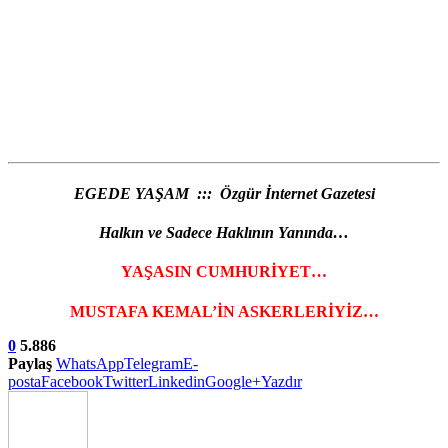
EGEDE YAŞAM ::: Özgür İnternet Gazetesi
Halkın ve Sadece Haklının Yanında…
YAŞASIN CUMHURİYET…
MUSTAFA KEMAL’İN ASKERLERİYİZ…
0
5.886
Paylaş
WhatsApp
Telegram
E-
posta
Facebook
Twitter
Linkedin
Google+
Yazdır