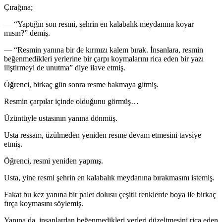
Çırağına;
— “Yaptığın son resmi, şehrin en kalabalık meydanına koyar
mısın?” demiş.
— “Resmin yanına bir de kırmızı kalem bırak. İnsanlara, resmin
beğenmedikleri yerlerine bir çarpı koymalarını rica eden bir yazı
iliştirmeyi de unutma” diye ilave etmiş.
Öğrenci, birkaç gün sonra resme bakmaya gitmiş.
Resmin çarpılar içinde olduğunu görmüş…
Üzüntüyle ustasının yanına dönmüş.
Usta ressam, üzülmeden yeniden resme devam etmesini tavsiye
etmiş.
Öğrenci, resmi yeniden yapmış.
Usta, yine resmi şehrin en kalabalık meydanına bırakmasını istemiş.
Fakat bu kez yanına bir palet dolusu çeşitli renklerde boya ile birkaç
fırça koymasını söylemiş.
Yanına da, insanlardan beğenmedikleri yerleri düzeltmesini rica eden