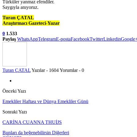
Türküler yanmaz efendiler.
Saygıyla anıyoruz.
Turan ÇATAL
Araştırmacı Gazeteci-Yazar
0
1.533
Paylaş
WhatsApp
Telegram
E-posta
Facebook
Twitter
Linkedin
Google
Turan ÇATAL
Yazılar - 1604
Yorumlar - 0
Önceki Yazı
Emekliler Haftası ve Dünya Emekliler Günü
Sonraki Yazı
CARİNA CUANNA THUİJS
Bunları da beğenebilirsin
Diğerleri