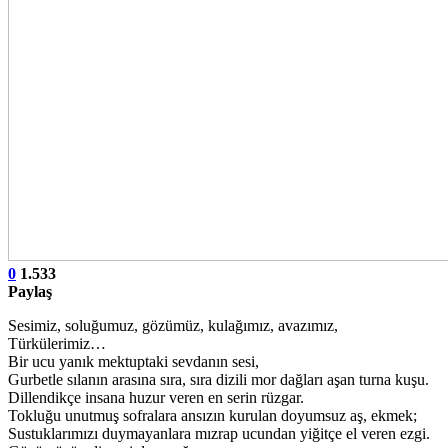
0
1.533
Paylaş
Sesimiz, soluğumuz, gözümüz, kulağımız, avazımız,
Türkülerimiz…
Bir ucu yanık mektuptaki sevdanın sesi,
Gurbetle sılanın arasına sıra, sıra dizili mor dağları aşan turna kuşu.
Dillendikçe insana huzur veren en serin rüzgar.
Tokluğu unutmuş sofralara ansızın kurulan doyumsuz aş, ekmek;
Sustuklarımızı duymayanlara mızrap ucundan yiğitçe el veren ezgi.