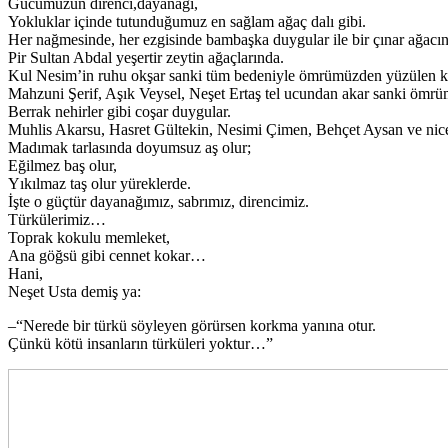
Gücümüzün direnci,dayanağı,
Yokluklar içinde tutunduğumuz en sağlam ağaç dalı gibi.
Her nağmesinde, her ezgisinde bambaşka duygular ile bir çınar ağacına
Pir Sultan Abdal yeşertir zeytin ağaçlarında.
Kul Nesim’in ruhu okşar sanki tüm bedeniyle ömrümüzden yüzülen kay
Mahzuni Şerif, Aşık Veysel, Neşet Ertaş tel ucundan akar sanki ömr
Berrak nehirler gibi coşar duygular.
Muhlis Akarsu, Hasret Gültekin, Nesimi Çimen, Behçet Aysan ve nice 
Madımak tarlasında doyumsuz aş olur;
Eğilmez baş olur,
Yıkılmaz taş olur yüreklerde.
İşte o güçtür dayanağımız, sabrımız, direncimiz.
Türkülerimiz…
Toprak kokulu memleket,
Ana göğsü gibi cennet kokar…
Hani,
Neşet Usta demiş ya:
–“Nerede bir türkü söyleyen görürsen korkma yanına otur.
Çünkü kötü insanların türküleri yoktur…”