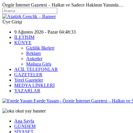
Özgür İnternet Gazetesi – Halkın ve Sadece Haklının Yanında…
Üye Girişi
9 Ağustos 2026 - Pazar 04:48:33
İLETİŞİM
KÜNYE
Gizlilik İlkeleri
Reklam
Anketler
Mağaza Giriş
ACİL TELEFONLAR
GAZETELER
Yerel Gazeteler
MEDYA LİNKLERİ
YAZARLAR
Egede Yaşam - Özgür İnternet Gazetesi – Halkın ve
Ana Sayfa
GÜNDEM
SİYASET