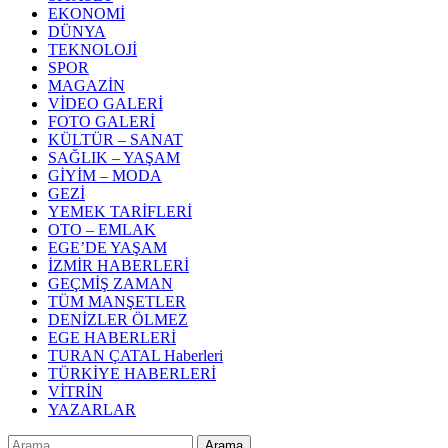
EKONOMİ
DÜNYA
TEKNOLOJİ
SPOR
MAGAZİN
VİDEO GALERİ
FOTO GALERİ
KÜLTÜR – SANAT
SAĞLIK – YAŞAM
GİYİM – MODA
GEZİ
YEMEK TARİFLERİ
OTO – EMLAK
EGE’DE YAŞAM
İZMİR HABERLERİ
GEÇMİŞ ZAMAN
TÜM MANŞETLER
DENİZLER ÖLMEZ
EGE HABERLERİ
TURAN ÇATAL Haberleri
TÜRKİYE HABERLERİ
VİTRİN
YAZARLAR