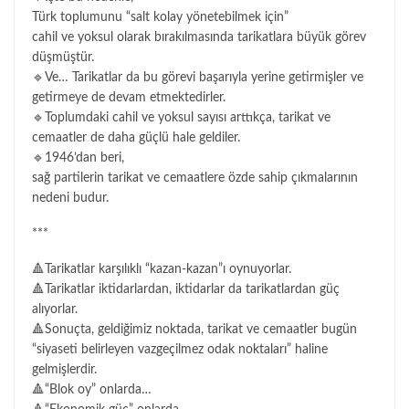
Türk toplumunu “salt kolay yönetebilmek için”
cahil ve yoksul olarak bırakılmasında tarikatlara büyük görev
düşmüştür.
🔹Ve… Tarikatlar da bu görevi başarıyla yerine getirmişler ve
getirmeye de devam etmektedirler.
🔹Toplumdaki cahil ve yoksul sayısı arttıkça, tarikat ve
cemaatler de daha güçlü hale geldiler.
🔹1946’dan beri,
sağ partilerin tarikat ve cemaatlere özde sahip çıkmalarının
nedeni budur.
***
🔺Tarikatlar karşılıklı “kazan-kazan”ı oynuyorlar.
🔺Tarikatlar iktidarlardan, iktidarlar da tarikatlardan güç
alıyorlar.
🔺Sonuçta, geldiğimiz noktada, tarikat ve cemaatler bugün
“siyaseti belirleyen vazgeçilmez odak noktaları” haline
gelmişlerdir.
🔺“Blok oy” onlarda…