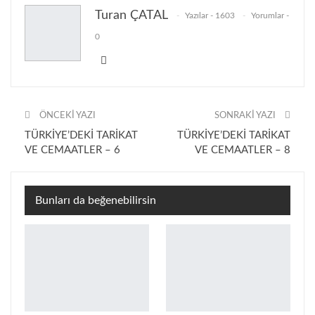
Facebook
Twitter
Linkedin
Turan ÇATAL
Yazılar - 1603
Yorumlar -
0
Google+
Yazdır
ÖNCEKI YAZI
SONRAKI YAZI
TÜRKİYE’DEKİ TARİKAT
TÜRKİYE’DEKİ TARİKAT
VE CEMAATLER – 6
VE CEMAATLER – 8
Bunları da beğenebilirsin