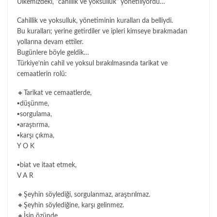
Ülkemizdeki, “cahillik ve yoksulluk” yönetiliyordu…
Cahillik ve yoksulluk, yönetiminin kuralları da belliydi.
Bu kuralları; yerine getirdiler ve ipleri kimseye bırakmadan
yollarına devam ettiler.
Bugünlere böyle geldik…
Türkiye’nin cahil ve yoksul bırakılmasında tarikat ve
cemaatlerin rolü:
🔸Tarikat ve cemaatlerde,
▪düşünme,
▪sorgulama,
▪araştırma,
▪karşı çıkma,
Y O K
▪biat ve itaat etmek,
V A R
🔸Şeyhin söylediği, sorgulanmaz, araştırılmaz.
🔸Şeyhin söylediğine, karşı gelinmez.
🔸İşin özünde,