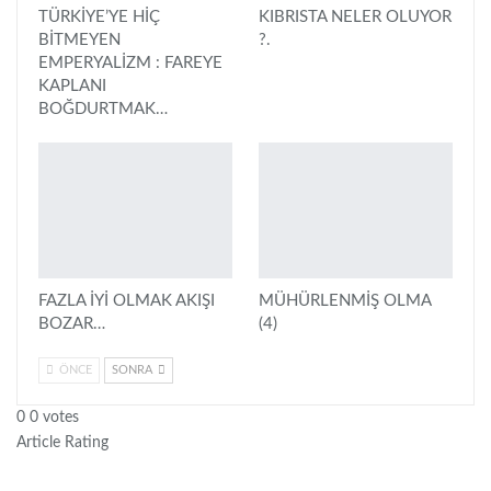
TÜRKİYE’YE HİÇ
KIBRISTA NELER OLUYOR
BİTMEYEN
?.
EMPERYALİZM : FAREYE
KAPLANI
BOĞDURTMAK…
FAZLA İYİ OLMAK AKIŞI
MÜHÜRLENMİŞ OLMA
BOZAR…
(4)
ÖNCE
SONRA
0
0
votes
Article Rating