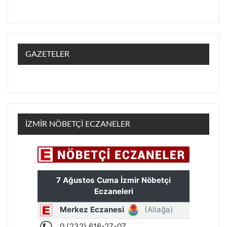
GAZETELER
İZMİR NÖBETÇİ ECZANELER