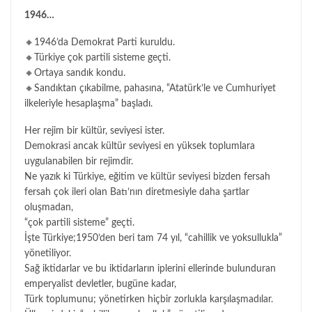
1946…
🔸1946’da Demokrat Parti kuruldu.
🔸Türkiye çok partili sisteme geçti.
🔸Ortaya sandık kondu.
🔸Sandıktan çıkabilme, pahasına, “Atatürk’le ve Cumhuriyet
ilkeleriyle hesaplaşma” başladı.
Her rejim bir kültür, seviyesi ister.
Demokrasi ancak kültür seviyesi en yüksek toplumlara
uygulanabilen bir rejimdir.
Ne yazık ki Türkiye, eğitim ve kültür seviyesi bizden fersah
fersah çok ileri olan Batı’nın diretmesiyle daha şartlar
oluşmadan,
“çok partili sisteme” geçti.
İşte Türkiye;1950’den beri tam 74 yıl, “cahillik ve yoksullukla”
yönetiliyor.
Sağ iktidarlar ve bu iktidarların iplerini ellerinde bulunduran
emperyalist devletler, bugüne kadar,
Türk toplumunu; yönetirken hiçbir zorlukla karşılaşmadılar.