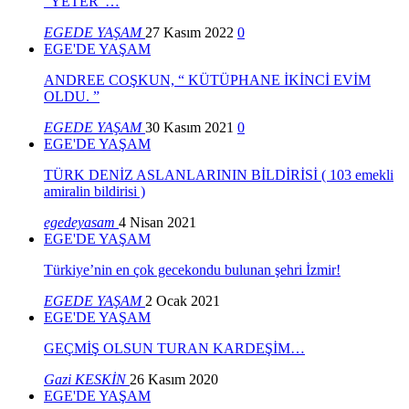
“YETER”…
EGEDE YAŞAM
27 Kasım 2022
0
EGE'DE YAŞAM
ANDREE COŞKUN, “ KÜTÜPHANE İKİNCİ EVİM
OLDU. ”
EGEDE YAŞAM
30 Kasım 2021
0
EGE'DE YAŞAM
TÜRK DENİZ ASLANLARININ BİLDİRİSİ ( 103 emekli
amiralin bildirisi )
egedeyasam
4 Nisan 2021
EGE'DE YAŞAM
Türkiye’nin en çok gecekondu bulunan şehri İzmir!
EGEDE YAŞAM
2 Ocak 2021
EGE'DE YAŞAM
GEÇMİŞ OLSUN TURAN KARDEŞİM…
Gazi KESKİN
26 Kasım 2020
EGE'DE YAŞAM