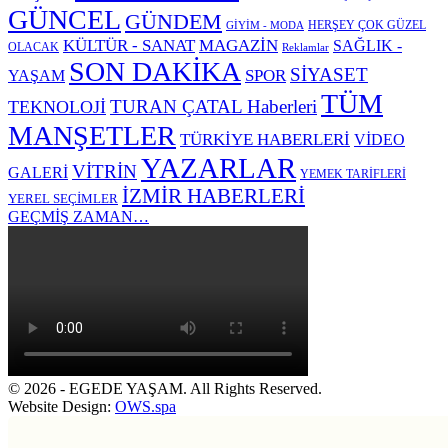
GÜNCEL
GÜNDEM
HERŞEY ÇOK GÜZEL
GİYİM - MODA
KÜLTÜR - SANAT
MAGAZİN
SAĞLIK -
OLACAK
Reklamlar
SON DAKİKA
SİYASET
SPOR
YAŞAM
TÜM
TURAN ÇATAL Haberleri
TEKNOLOJİ
MANŞETLER
TÜRKİYE HABERLERİ
VİDEO
YAZARLAR
VİTRİN
GALERİ
YEMEK TARİFLERİ
İZMİR HABERLERİ
YEREL SEÇİMLER
GEÇMİŞ ZAMAN…
© 2026 - EGEDE YAŞAM. All Rights Reserved.
Website Design:
OWS.spa