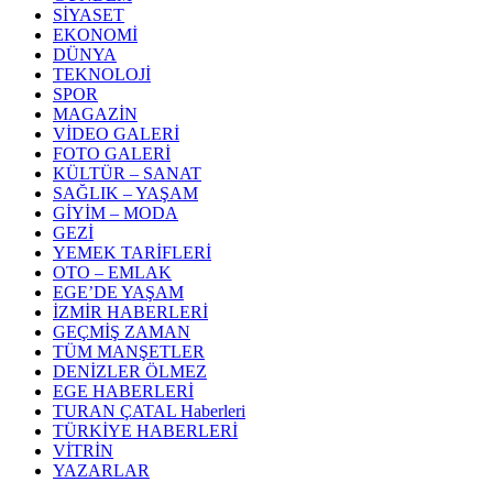
SİYASET
EKONOMİ
DÜNYA
TEKNOLOJİ
SPOR
MAGAZİN
VİDEO GALERİ
FOTO GALERİ
KÜLTÜR – SANAT
SAĞLIK – YAŞAM
GİYİM – MODA
GEZİ
YEMEK TARİFLERİ
OTO – EMLAK
EGE’DE YAŞAM
İZMİR HABERLERİ
GEÇMİŞ ZAMAN
TÜM MANŞETLER
DENİZLER ÖLMEZ
EGE HABERLERİ
TURAN ÇATAL Haberleri
TÜRKİYE HABERLERİ
VİTRİN
YAZARLAR