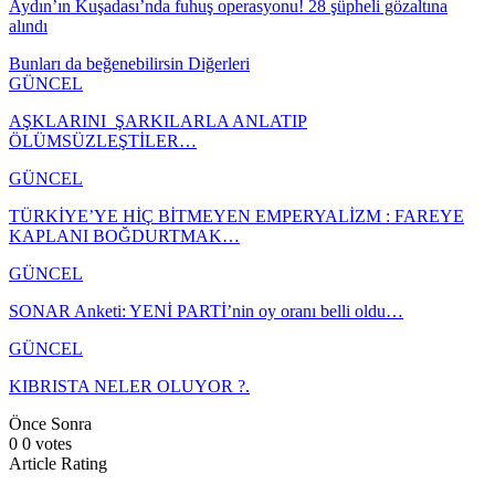
Aydın’ın Kuşadası’nda fuhuş operasyonu! 28 şüpheli gözaltına
alındı
Bunları da beğenebilirsin
Diğerleri
GÜNCEL
AŞKLARINI ŞARKILARLA ANLATIP
ÖLÜMSÜZLEŞTİLER…
GÜNCEL
TÜRKİYE’YE HİÇ BİTMEYEN EMPERYALİZM : FAREYE
KAPLANI BOĞDURTMAK…
GÜNCEL
SONAR Anketi: YENİ PARTİ’nin oy oranı belli oldu…
GÜNCEL
KIBRISTA NELER OLUYOR ?.
Önce
Sonra
0
0
votes
Article Rating