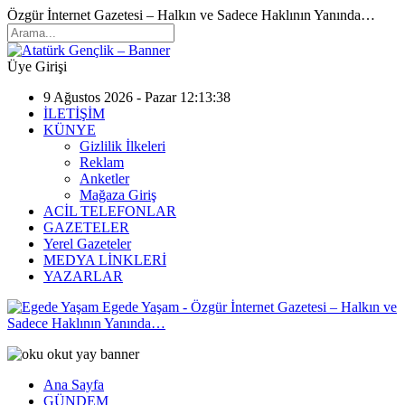
Özgür İnternet Gazetesi – Halkın ve Sadece Haklının Yanında…
Üye Girişi
9 Ağustos 2026 - Pazar 12:13:38
İLETİŞİM
KÜNYE
Gizlilik İlkeleri
Reklam
Anketler
Mağaza Giriş
ACİL TELEFONLAR
GAZETELER
Yerel Gazeteler
MEDYA LİNKLERİ
YAZARLAR
Egede Yaşam - Özgür İnternet Gazetesi – Halkın ve
Sadece Haklının Yanında…
Ana Sayfa
GÜNDEM