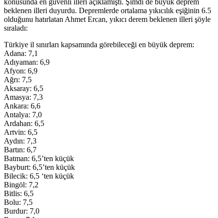
konusunda en güvenli illeri açıklamıştı. Şimdi de büyük deprem
beklenen illeri duyurdu. Depremlerde ortalama yıkıcılık eşiğinin 6.5
olduğunu hatırlatan Ahmet Ercan, yıkıcı derem beklenen illeri şöyle
sıraladı:
Türkiye il sınırları kapsamında görebileceği en büyük deprem:
Adana: 7,1
Adıyaman: 6,9
Afyon: 6,9
Ağrı: 7,5
Aksaray: 6,5
Amasya: 7,3
Ankara: 6,6
Antalya: 7,0
Ardahan: 6,5
Artvin: 6,5
Aydın: 7,3
Bartın: 6,7
Batman: 6,5’ten küçük
Bayburt: 6,5’ten küçük
Bilecik: 6,5 ‘ten küçük
Bingöl: 7,2
Bitlis: 6,5
Bolu: 7,5
Burdur: 7,0