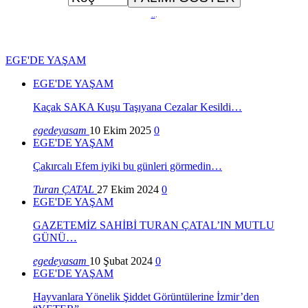
..
.
EGE'DE YAŞAM
EGE'DE YAŞAM
Kaçak SAKA Kuşu Taşıyana Cezalar Kesildi…
egedeyasam
10 Ekim 2025
0
EGE'DE YAŞAM
Çakırcalı Efem iyiki bu günleri görmedin…
Turan ÇATAL
27 Ekim 2024
0
EGE'DE YAŞAM
GAZETEMİZ SAHİBİ TURAN ÇATAL’IN MUTLU
GÜNÜ…
egedeyasam
10 Şubat 2024
0
EGE'DE YAŞAM
Hayvanlara Yönelik Şiddet Görüntülerine İzmir’den