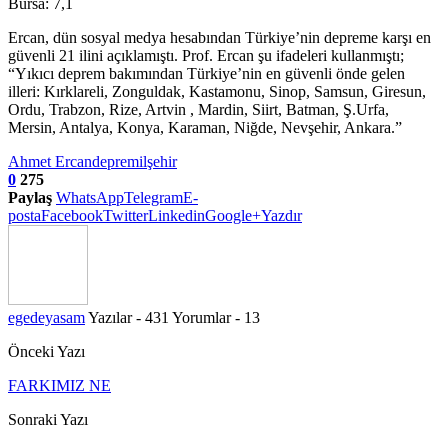
Bursa: 7,1
Ercan, dün sosyal medya hesabından Türkiye’nin depreme karşı en
güvenli 21 ilini açıklamıştı. Prof. Ercan şu ifadeleri kullanmıştı;
“Yıkıcı deprem bakımından Türkiye’nin en güvenli önde gelen
illeri: Kırklareli, Zonguldak, Kastamonu, Sinop, Samsun, Giresun,
Ordu, Trabzon, Rize, Artvin , Mardin, Siirt, Batman, Ş.Urfa,
Mersin, Antalya, Konya, Karaman, Niğde, Nevşehir, Ankara.”
Ahmet Ercan
deprem
il
şehir
0
275
Paylaş
WhatsApp
Telegram
E-
posta
Facebook
Twitter
Linkedin
Google+
Yazdır
egedeyasam
Yazılar - 431
Yorumlar - 13
Önceki Yazı
FARKIMIZ NE
Sonraki Yazı