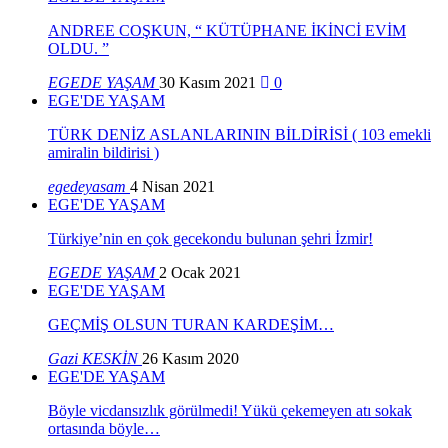
ANDREE COŞKUN, “ KÜTÜPHANE İKİNCİ EVİM
OLDU. ”
EGEDE YAŞAM
30 Kasım 2021
0
EGE'DE YAŞAM
TÜRK DENİZ ASLANLARININ BİLDİRİSİ ( 103 emekli
amiralin bildirisi )
egedeyasam
4 Nisan 2021
EGE'DE YAŞAM
Türkiye’nin en çok gecekondu bulunan şehri İzmir!
EGEDE YAŞAM
2 Ocak 2021
EGE'DE YAŞAM
GEÇMİŞ OLSUN TURAN KARDEŞİM…
Gazi KESKİN
26 Kasım 2020
EGE'DE YAŞAM
Böyle vicdansızlık görülmedi! Yükü çekemeyen atı sokak
ortasında böyle…