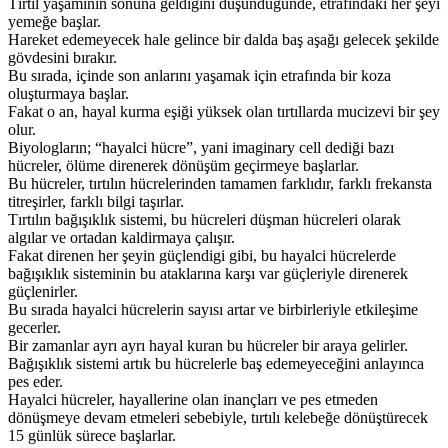
Tırtıl yaşamının sonuna geldiğini düşündüğünde, etrafindaki her şeyi
yemeğe başlar.
Hareket edemeyecek hale gelince bir dalda baş aşağı gelecek şekilde
gövdesini bırakır.
Bu sırada, içinde son anlarını yaşamak için etrafında bir koza
oluşturmaya başlar.
Fakat o an, hayal kurma eşiği yüksek olan tırtıllarda mucizevi bir şey
olur.
Biyologların; “hayalci hücre”, yani imaginary cell dediği bazı
hücreler, ölüme direnerek dönüşüm geçirmeye başlarlar.
Bu hücreler, tırtılın hücrelerinden tamamen farklıdır, farklı frekansta
titreşirler, farklı bilgi taşırlar.
Tırtılın bağışıklık sistemi, bu hücreleri düşman hücreleri olarak
algılar ve ortadan kaldirmaya çalışır.
Fakat direnen her şeyin güçlendigi gibi, bu hayalci hücrelerde
bağışıklık sisteminin bu ataklarına karşı var güçleriyle direnerek
güçlenirler.
Bu sırada hayalci hücrelerin sayısı artar ve birbirleriyle etkileşime
gecerler.
Bir zamanlar ayrı ayrı hayal kuran bu hücreler bir araya gelirler.
Bağışıklık sistemi artık bu hücrelerle baş edemeyeceğini anlayınca
pes eder.
Hayalci hücreler, hayallerine olan inançları ve pes etmeden
dönüşmeye devam etmeleri sebebiyle, tırtılı kelebeğe dönüştürecek
15 günlük sürece başlarlar.