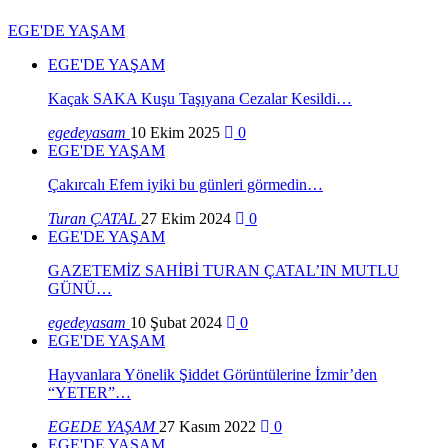
EGE'DE YAŞAM
EGE'DE YAŞAM
Kaçak SAKA Kuşu Taşıyana Cezalar Kesildi…
egedeyasam
10 Ekim 2025
0
EGE'DE YAŞAM
Çakırcalı Efem iyiki bu günleri görmedin…
Turan ÇATAL
27 Ekim 2024
0
EGE'DE YAŞAM
GAZETEMİZ SAHİBİ TURAN ÇATAL’IN MUTLU
GÜNÜ…
egedeyasam
10 Şubat 2024
0
EGE'DE YAŞAM
Hayvanlara Yönelik Şiddet Görüntülerine İzmir’den
“YETER”…
EGEDE YAŞAM
27 Kasım 2022
0
EGE'DE YAŞAM