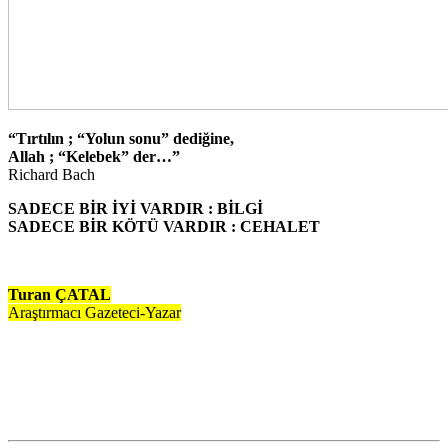
“Tırtılın ; “Yolun sonu” dediğine,
Allah ; “Kelebek” der…”
Richard Bach
SADECE BİR İYİ VARDIR : BİLGİ
SADECE BİR KÖTÜ VARDIR : CEHALET
Turan ÇATAL
Araştırmacı Gazeteci-Yazar