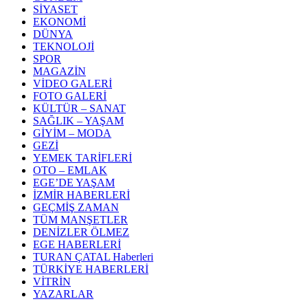
SİYASET
EKONOMİ
DÜNYA
TEKNOLOJİ
SPOR
MAGAZİN
VİDEO GALERİ
FOTO GALERİ
KÜLTÜR – SANAT
SAĞLIK – YAŞAM
GİYİM – MODA
GEZİ
YEMEK TARİFLERİ
OTO – EMLAK
EGE’DE YAŞAM
İZMİR HABERLERİ
GEÇMİŞ ZAMAN
TÜM MANŞETLER
DENİZLER ÖLMEZ
EGE HABERLERİ
TURAN ÇATAL Haberleri
TÜRKİYE HABERLERİ
VİTRİN
YAZARLAR