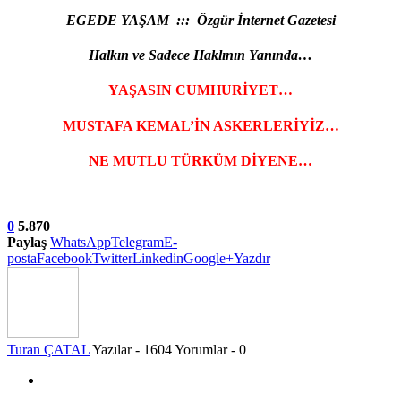
EGEDE YAŞAM ::: Özgür İnternet Gazetesi
Halkın ve Sadece Haklının Yanında…
YAŞASIN CUMHURİYET…
MUSTAFA KEMAL’İN ASKERLERİYİZ…
NE MUTLU TÜRKÜM DİYENE…
0
5.870
Paylaş
WhatsApp
Telegram
E-
posta
Facebook
Twitter
Linkedin
Google+
Yazdır
Turan ÇATAL
Yazılar - 1604
Yorumlar - 0