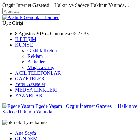
Özgür İnternet Gazetesi – Halkın ve Sadece Haklının Yanında…
Üye Girişi
8 Ağustos 2026 - Cumartesi 06:27:33
İLETİŞİM
KÜNYE
Gizlilik İlkeleri
Reklam
Anketler
Mağaza Giriş
ACİL TELEFONLAR
GAZETELER
Yerel Gazeteler
MEDYA LİNKLERİ
YAZARLAR
Egede Yaşam - Özgür İnternet Gazetesi – Halkın ve
Sadece Haklının Yanında…
Ana Sayfa
GÜNDEM