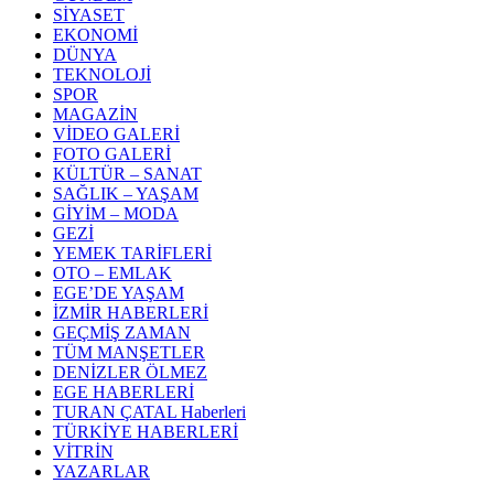
SİYASET
EKONOMİ
DÜNYA
TEKNOLOJİ
SPOR
MAGAZİN
VİDEO GALERİ
FOTO GALERİ
KÜLTÜR – SANAT
SAĞLIK – YAŞAM
GİYİM – MODA
GEZİ
YEMEK TARİFLERİ
OTO – EMLAK
EGE’DE YAŞAM
İZMİR HABERLERİ
GEÇMİŞ ZAMAN
TÜM MANŞETLER
DENİZLER ÖLMEZ
EGE HABERLERİ
TURAN ÇATAL Haberleri
TÜRKİYE HABERLERİ
VİTRİN
YAZARLAR