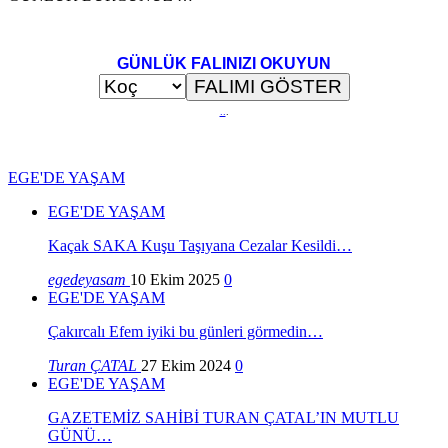
GÜNLÜK FALINIZI OKUYUN
..
.
EGE'DE YAŞAM
EGE'DE YAŞAM
Kaçak SAKA Kuşu Taşıyana Cezalar Kesildi…
egedeyasam
10 Ekim 2025
0
EGE'DE YAŞAM
Çakırcalı Efem iyiki bu günleri görmedin…
Turan ÇATAL
27 Ekim 2024
0
EGE'DE YAŞAM
GAZETEMİZ SAHİBİ TURAN ÇATAL’IN MUTLU
GÜNÜ…