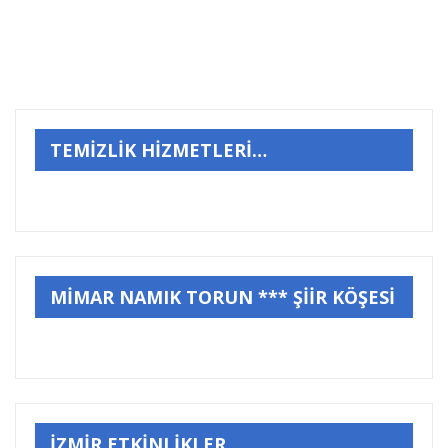
TEMİZLİK HİZMETLERİ…
MİMAR NAMIK TORUN *** ŞİİR KÖŞESİ
İZMİR ETKİNLİKLER