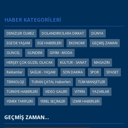
HABER KATEGORİLERİ
DENİZLER ÖLMEZ
DOLANDIRICILARA DİKKAT
DÜNYA
EGE'DE YAŞAM
EGE HABERLERİ
EKONOMİ
GEÇMİŞ ZAMAN
GÜNCEL
GÜNDEM
GİYİM - MODA
HERŞEY ÇOK GÜZEL OLACAK
KÜLTÜR - SANAT
MAGAZİN
Reklamlar
SAĞLIK - YAŞAM
SON DAKİKA
SPOR
SİYASET
TEKNOLOJİ
TURAN ÇATAL Haberleri
TÜM MANŞETLER
TÜRKİYE HABERLERİ
VİDEO GALERİ
VİTRİN
YAZARLAR
YEMEK TARİFLERİ
YEREL SEÇİMLER
İZMİR HABERLERİ
GEÇMİŞ ZAMAN…