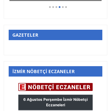
GAZETELER
İZMİR NÖBETÇİ ECZANELER