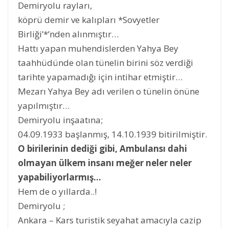
Demiryolu rayları,
köprü demir ve kalıpları *Sovyetler
Birliği’*’nden alınmıştır…
Hattı yapan muhendislerden Yahya Bey
taahhüdünde olan tünelin birini söz verdiği
tarihte yapamadığı için intihar etmiştir…
Mezarı Yahya Bey adı verilen o tünelin önüne
yapılmıştır…
Demiryolu inşaatına;
04.09.1933 başlanmış, 14.10.1939 bitirilmiştir.
O birilerinin dediği gibi, Ambulansı dahi
olmayan ülkem insanı meğer neler neler
yapabiliyorlarmış…
Hem de o yıllarda..!
Demiryolu ;
Ankara – Kars turistik seyahat amacıyla cazip