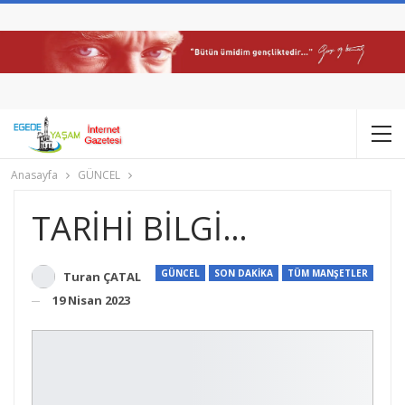
Anasayfa
GÜNCEL
TARİHİ BİLGİ…
GÜNCEL
SON DAKİKA
TÜM MANŞETLER
Turan ÇATAL
19 Nisan 2023