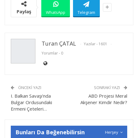
Paylaş
WhatsApp
Telegram
Turan ÇATAL
Yazılar - 1601
Yorumlar - 0
ÖNCEKI YAZI
SONRAKI YAZI
I. Balkan Savaşı’nda
ABD Projesi Meral
Bulgar Ordusundaki
Akşener Kimdir Nedir?
Ermeni Çeteleri…
Bunları Da Beğenebilirsin
Herşey