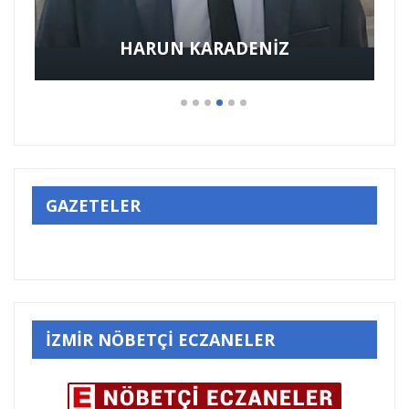
GAZETELER
İZMİR NÖBETÇİ ECZANELER