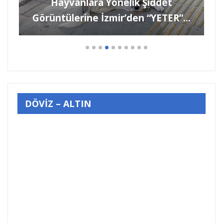
”…
DÖVİZ – ALTIN