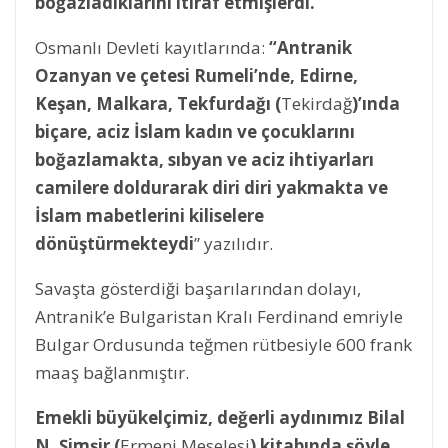
boğazladıklarını itiraf etmişlerdi.
Osmanlı Devleti kayıtlarında:
“Antranik
Ozanyan ve çetesi Rumeli’nde, Edirne,
Keşan, Malkara, Tekfurdağı (
Tekirdağ
)’ında
biçare, aciz İslam kadın ve çocuklarını
boğazlamakta, sıbyan ve aciz ihtiyarları
camilere doldurarak diri diri yakmakta ve
İslam mabetlerini kiliselere
dönüştürmekteydi
” yazılıdır.
Savaşta gösterdiği başarılarından dolayı,
Antranik’e Bulgaristan Kralı Ferdinand emriyle
Bulgar Ordusunda teğmen rütbesiyle 600 frank
maaş bağlanmıştır.
Emekli büyükelçimiz, değerli aydınımız Bilal
N. Şimşir (
Ermeni Meselesi
) kitabında şöyle