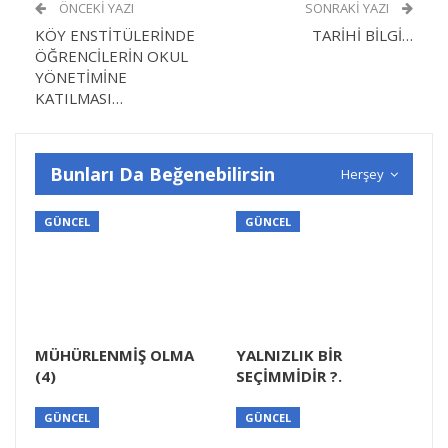
ÖNCEKI YAZI
SONRAKI YAZI
KÖY ENSTİTÜLERİNDE
TARİHİ BİLGİ…
ÖĞRENCİLERİN OKUL
YÖNETİMİNE
KATILMASI…
Bunları Da Beğenebilirsin
Herşey
GÜNCEL
GÜNCEL
MÜHÜRLENMİŞ OLMA
YALNIZLIK BİR
(4)
SEÇİMMİDİR ?.
GÜNCEL
GÜNCEL