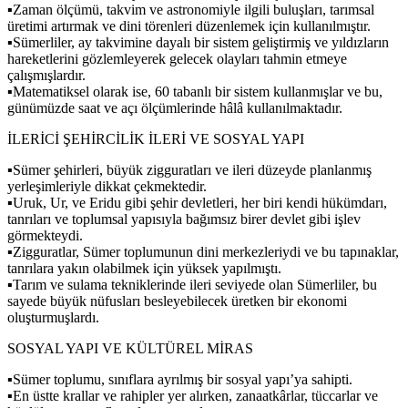
▪Zaman ölçümü, takvim ve astronomiyle ilgili buluşları, tarımsal
üretimi artırmak ve dini törenleri düzenlemek için kullanılmıştır.
▪Sümerliler, ay takvimine dayalı bir sistem geliştirmiş ve yıldızların
hareketlerini gözlemleyerek gelecek olayları tahmin etmeye
çalışmışlardır.
▪Matematiksel olarak ise, 60 tabanlı bir sistem kullanmışlar ve bu,
günümüzde saat ve açı ölçümlerinde hâlâ kullanılmaktadır.
İLERİCİ ŞEHİRCİLİK İLERİ VE SOSYAL YAPI
▪Sümer şehirleri, büyük zigguratları ve ileri düzeyde planlanmış
yerleşimleriyle dikkat çekmektedir.
▪Uruk, Ur, ve Eridu gibi şehir devletleri, her biri kendi hükümdarı,
tanrıları ve toplumsal yapısıyla bağımsız birer devlet gibi işlev
görmekteydi.
▪Zigguratlar, Sümer toplumunun dini merkezleriydi ve bu tapınaklar,
tanrılara yakın olabilmek için yüksek yapılmıştı.
▪Tarım ve sulama tekniklerinde ileri seviyede olan Sümerliler, bu
sayede büyük nüfusları besleyebilecek üretken bir ekonomi
oluşturmuşlardı.
SOSYAL YAPI VE KÜLTÜREL MİRAS
▪Sümer toplumu, sınıflara ayrılmış bir sosyal yapı’ya sahipti.
▪En üstte krallar ve rahipler yer alırken, zanaatkârlar, tüccarlar ve