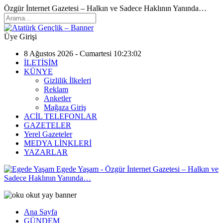
Özgür İnternet Gazetesi – Halkın ve Sadece Haklının Yanında…
Üye Girişi
8 Ağustos 2026 - Cumartesi 10:23:02
İLETİŞİM
KÜNYE
Gizlilik İlkeleri
Reklam
Anketler
Mağaza Giriş
ACİL TELEFONLAR
GAZETELER
Yerel Gazeteler
MEDYA LİNKLERİ
YAZARLAR
Egede Yaşam - Özgür İnternet Gazetesi – Halkın ve
Sadece Haklının Yanında…
Ana Sayfa
GÜNDEM