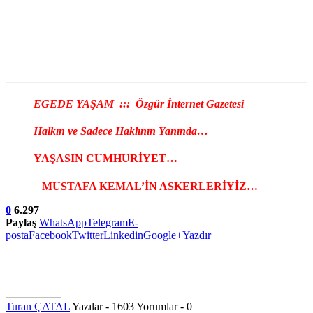
EGEDE YAŞAM ::: Özgür İnternet Gazetesi
Halkın ve Sadece Haklının Yanında…
YAŞASIN CUMHURİYET…
MUSTAFA KEMAL’İN ASKERLERİYİZ…
0
6.297
Paylaş
WhatsApp
Telegram
E-
posta
Facebook
Twitter
Linkedin
Google+
Yazdır
Turan ÇATAL
Yazılar - 1603
Yorumlar - 0