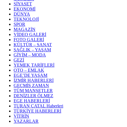
SİYASET
EKONOMİ
DÜNYA
TEKNOLOJİ
SPOR
MAGAZİN
VİDEO GALERİ
FOTO GALERİ
KÜLTÜR – SANAT
SAĞLIK – YAŞAM
GİYİM – MODA
GEZİ
YEMEK TARİFLERİ
OTO – EMLAK
EGE’DE YAŞAM
İZMİR HABERLERİ
GEÇMİŞ ZAMAN
TÜM MANŞETLER
DENİZLER ÖLMEZ
EGE HABERLERİ
TURAN ÇATAL Haberleri
TÜRKİYE HABERLERİ
VİTRİN
YAZARLAR