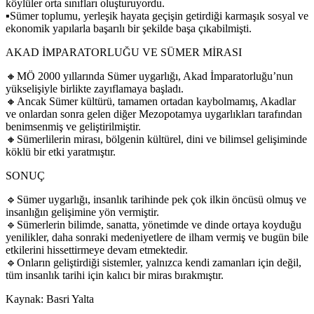
köylüler orta sınıfları oluşturuyordu.
▪Sümer toplumu, yerleşik hayata geçişin getirdiği karmaşık sosyal ve
ekonomik yapılarla başarılı bir şekilde başa çıkabilmişti.
AKAD İMPARATORLUĞU VE SÜMER MİRASI
🔸MÖ 2000 yıllarında Sümer uygarlığı, Akad İmparatorluğu’nun
yükselişiyle birlikte zayıflamaya başladı.
🔸Ancak Sümer kültürü, tamamen ortadan kaybolmamış, Akadlar
ve onlardan sonra gelen diğer Mezopotamya uygarlıkları tarafından
benimsenmiş ve geliştirilmiştir.
🔸Sümerlilerin mirası, bölgenin kültürel, dini ve bilimsel gelişiminde
köklü bir etki yaratmıştır.
SONUÇ
🔹Sümer uygarlığı, insanlık tarihinde pek çok ilkin öncüsü olmuş ve
insanlığın gelişimine yön vermiştir.
🔹Sümerlerin bilimde, sanatta, yönetimde ve dinde ortaya koyduğu
yenilikler, daha sonraki medeniyetlere de ilham vermiş ve bugün bile
etkilerini hissettirmeye devam etmektedir.
🔹Onların geliştirdiği sistemler, yalnızca kendi zamanları için değil,
tüm insanlık tarihi için kalıcı bir miras bırakmıştır.
Kaynak: Basri Yalta