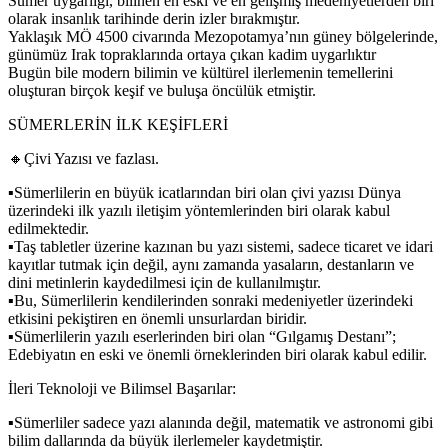
Sümer uygarlığı, bilinen en eski ve en gelişmiş medeniyetlerden biri
olarak insanlık tarihinde derin izler bırakmıştır.
Yaklaşık MÖ 4500 civarında Mezopotamya’nın güney bölgelerinde,
günümüz Irak topraklarında ortaya çıkan kadim uygarlıktır
Bugün bile modern bilimin ve kültürel ilerlemenin temellerini
oluşturan birçok keşif ve buluşa öncülük etmiştir.
SÜMERLERİN İLK KEŞİFLERİ
🔸Çivi Yazısı ve fazlası.
▪Sümerlilerin en büyük icatlarından biri olan çivi yazısı Dünya
üzerindeki ilk yazılı iletişim yöntemlerinden biri olarak kabul
edilmektedir.
▪Taş tabletler üzerine kazınan bu yazı sistemi, sadece ticaret ve idari
kayıtlar tutmak için değil, aynı zamanda yasaların, destanların ve
dini metinlerin kaydedilmesi için de kullanılmıştır.
▪Bu, Sümerlilerin kendilerinden sonraki medeniyetler üzerindeki
etkisini pekiştiren en önemli unsurlardan biridir.
▪Sümerlilerin yazılı eserlerinden biri olan “Gılgamış Destanı”;
Edebiyatın en eski ve önemli örneklerinden biri olarak kabul edilir.
İleri Teknoloji ve Bilimsel Başarılar:
▪Sümerliler sadece yazı alanında değil, matematik ve astronomi gibi
bilim dallarında da büyük ilerlemeler kaydetmiştir.