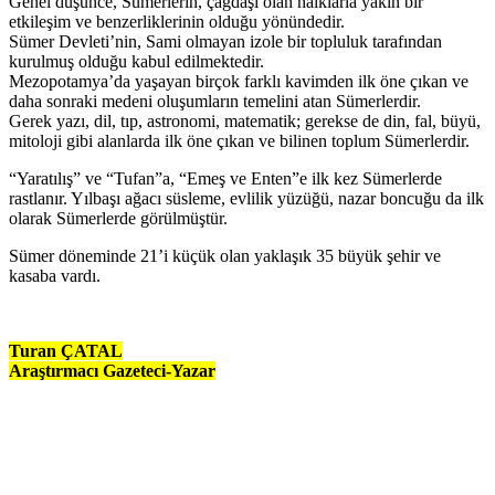
Genel düşünce, Sümerlerin, çağdaşı olan halklarla yakın bir
etkileşim ve benzerliklerinin olduğu yönündedir.
Sümer Devleti’nin, Sami olmayan izole bir topluluk tarafından
kurulmuş olduğu kabul edilmektedir.
Mezopotamya’da yaşayan birçok farklı kavimden ilk öne çıkan ve
daha sonraki medeni oluşumların temelini atan Sümerlerdir.
Gerek yazı, dil, tıp, astronomi, matematik; gerekse de din, fal, büyü,
mitoloji gibi alanlarda ilk öne çıkan ve bilinen toplum Sümerlerdir.
“Yaratılış” ve “Tufan”a, “Emeş ve Enten”e ilk kez Sümerlerde
rastlanır. Yılbaşı ağacı süsleme, evlilik yüzüğü, nazar boncuğu da ilk
olarak Sümerlerde görülmüştür.
Sümer döneminde 21’i küçük olan yaklaşık 35 büyük şehir ve
kasaba vardı.
Turan ÇATAL
Araştırmacı Gazeteci-Yazar