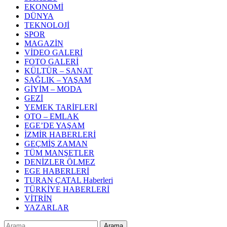
EKONOMİ
DÜNYA
TEKNOLOJİ
SPOR
MAGAZİN
VİDEO GALERİ
FOTO GALERİ
KÜLTÜR – SANAT
SAĞLIK – YAŞAM
GİYİM – MODA
GEZİ
YEMEK TARİFLERİ
OTO – EMLAK
EGE’DE YAŞAM
İZMİR HABERLERİ
GEÇMİŞ ZAMAN
TÜM MANŞETLER
DENİZLER ÖLMEZ
EGE HABERLERİ
TURAN ÇATAL Haberleri
TÜRKİYE HABERLERİ
VİTRİN
YAZARLAR