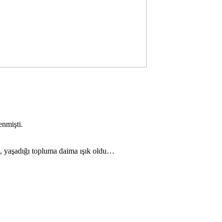
enmişti.
adı, yaşadığı topluma daima ışık oldu…