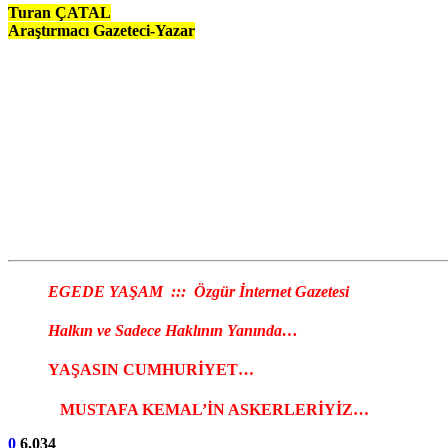
Turan ÇATAL
Araştırmacı Gazeteci-Yazar
EGEDE YAŞAM ::: Özgür İnternet Gazetesi
Halkın ve Sadece Haklının Yanında…
YAŞASIN CUMHURİYET…
MUSTAFA KEMAL’İN ASKERLERİYİZ…
0
6.034