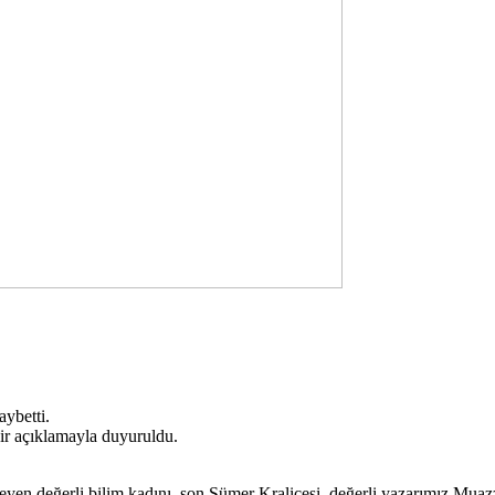
ybetti.
bir açıklamayla duyuruldu.
n değerli bilim kadını, son Sümer Kraliçesi, değerli yazarımız Muazz