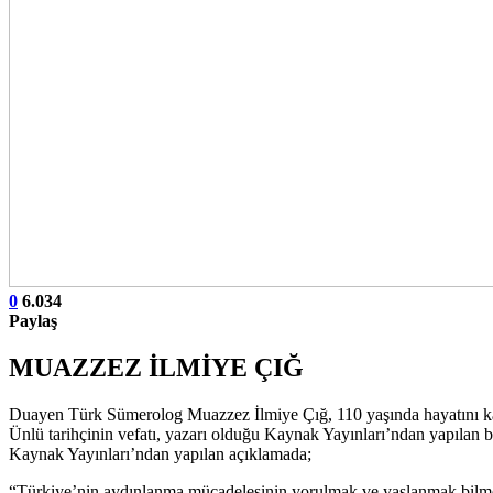
0
6.034
Paylaş
MUAZZEZ İLMİYE ÇIĞ
Duayen Türk Sümerolog Muazzez İlmiye Çığ, 110 yaşında hayatını ka
Ünlü tarihçinin vefatı, yazarı olduğu Kaynak Yayınları’ndan yapılan 
Kaynak Yayınları’ndan yapılan açıklamada;
“Türkiye’nin aydınlanma mücadelesinin yorulmak ve yaşlanmak bilmeye