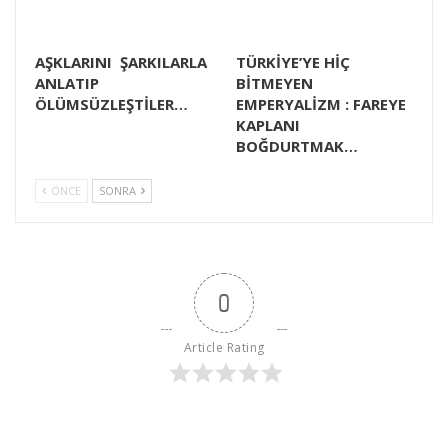
AŞKLARINI ŞARKILARLA
TÜRKİYE’YE HİÇ
ANLATIP
BİTMEYEN
ÖLÜMSÜZLEŞTİLER…
EMPERYALİZM : FAREYE
KAPLANI
BOĞDURTMAK…
ÖNCE
SONRA
0
Article Rating