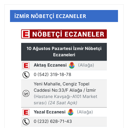
İZMİR NÖBETÇİ ECZANELER