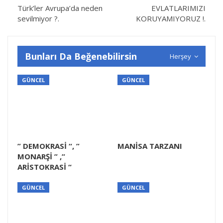
Türk’ler Avrupa’da neden
EVLATLARIMIZI
sevilmiyor ?.
KORUYAMIYORUZ !.
Bunları Da Beğenebilirsin
Herşey
GÜNCEL
GÜNCEL
” DEMOKRASİ “, ”
MANİSA TARZANI
MONARŞİ ” ,”
ARİSTOKRASİ “
GÜNCEL
GÜNCEL