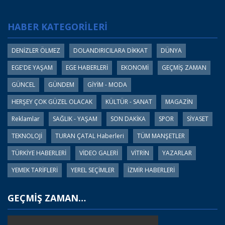
HABER KATEGORİLERİ
DENİZLER ÖLMEZ
DOLANDIRICILARA DİKKAT
DÜNYA
EGE'DE YAŞAM
EGE HABERLERİ
EKONOMİ
GEÇMİŞ ZAMAN
GÜNCEL
GÜNDEM
GİYİM - MODA
HERŞEY ÇOK GÜZEL OLACAK
KÜLTÜR - SANAT
MAGAZİN
Reklamlar
SAĞLIK - YAŞAM
SON DAKİKA
SPOR
SİYASET
TEKNOLOJİ
TURAN ÇATAL Haberleri
TÜM MANŞETLER
TÜRKİYE HABERLERİ
VİDEO GALERİ
VİTRİN
YAZARLAR
YEMEK TARİFLERİ
YEREL SEÇİMLER
İZMİR HABERLERİ
GEÇMİŞ ZAMAN…