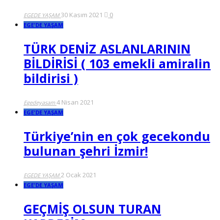
30 Kasım 2021
0
EGEDE YAŞAM
EGE'DE YAŞAM
TÜRK DENİZ ASLANLARININ
BİLDİRİSİ ( 103 emekli amiralin
bildirisi )
4 Nisan 2021
Egedeyasam
EGE'DE YAŞAM
Türkiye’nin en çok gecekondu
bulunan şehri İzmir!
2 Ocak 2021
EGEDE YAŞAM
EGE'DE YAŞAM
GEÇMİŞ OLSUN TURAN