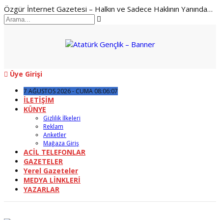
Özgür İnternet Gazetesi – Halkın ve Sadece Haklının Yanında…
Üye Girişi
7 AĞUSTOS 2026 - CUMA 08:06:07
İLETİŞİM
KÜNYE
Gizlilik İlkeleri
Reklam
Anketler
Mağaza Giriş
ACİL TELEFONLAR
GAZETELER
Yerel Gazeteler
MEDYA LİNKLERİ
YAZARLAR