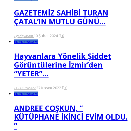
GAZETEMİZ SAHİBİ TURAN
ÇATAL’IN MUTLU GÜNÜ…
10 Şubat 2024
0
Egedeyasam
EGE'DE YAŞAM
Hayvanlara Yönelik Şiddet
Görüntülerine İzmir’den
“YETER”…
27 Kasım 2022
0
EGEDE YAŞAM
EGE'DE YAŞAM
ANDREE COŞKUN, “
KÜTÜPHANE İKİNCİ EVİM OLDU.
”