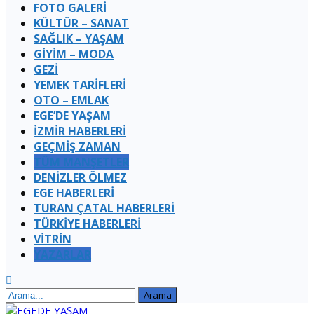
FOTO GALERİ
KÜLTÜR – SANAT
SAĞLIK – YAŞAM
GİYİM – MODA
GEZİ
YEMEK TARİFLERİ
OTO – EMLAK
EGE’DE YAŞAM
İZMİR HABERLERİ
GEÇMİŞ ZAMAN
TÜM MANŞETLER
DENİZLER ÖLMEZ
EGE HABERLERİ
TURAN ÇATAL HABERLERI
TÜRKİYE HABERLERİ
VİTRİN
YAZARLAR