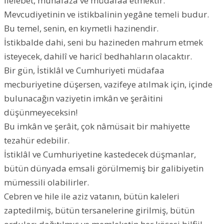
ilelebet, muhafaza ve müdafaa etmektir.
Mevcudiyetinin ve istikbalinin yegâne temeli budur.
Bu temel, senin, en kıymetli hazinendir.
İstikbalde dahi, seni bu hazineden mahrum etmek
isteyecek, dahilî ve haricî bedhahların olacaktır.
Bir gün, İstiklâl ve Cumhuriyeti müdafaa
mecburiyetine düşersen, vazifeye atılmak için, içinde
bulunacağın vaziyetin imkân ve şerâitini
düşünmeyeceksin!
Bu imkân ve şerâit, çok nâmüsait bir mahiyette
tezahür edebilir.
İstiklâl ve Cumhuriyetine kastedecek düşmanlar,
bütün dünyada emsali görülmemiş bir galibiyetin
mümessili olabilirler.
Cebren ve hile ile aziz vatanın, bütün kaleleri
zaptedilmiş, bütün tersanelerine girilmiş, bütün