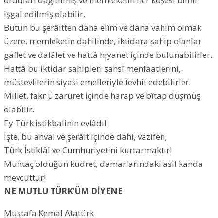
orduları dağıtılmış ve memleketin her köşesi bilfiil
işgal edilmiş olabilir.
Bütün bu şerâitten daha elîm ve daha vahim olmak
üzere, memleketin dahilinde, iktidara sahip olanlar
gaflet ve dalâlet ve hattâ hıyanet içinde bulunabilirler.
Hattâ bu iktidar sahipleri şahsî menfaatlerini,
müstevlilerin siyasi emelleriyle tevhit edebilirler.
Millet, fakr ü zaruret içinde harap ve bîtap düşmüş
olabilir.
Ey Türk istikbalinin evlâdı!
İşte, bu ahval ve şerâit içinde dahi, vazifen;
Türk İstiklâl ve Cumhuriyetini kurtarmaktır!
Muhtaç olduğun kudret, damarlarındaki asil kanda
mevcuttur!
NE MUTLU TÜRK’ÜM DİYENE
Mustafa Kemal Atatürk