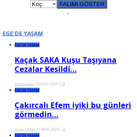
..
.
EGE'DE YAŞAM
EGE'DE YAŞAM
Kaçak SAKA Kuşu Taşıyana
Cezalar Kesildi…
10 Ekim 2025
0
Egedeyasam
EGE'DE YAŞAM
Çakırcalı Efem iyiki bu günleri
görmedin…
27 Ekim 2024
0
Turan ÇATAL
EGE'DE YAŞAM