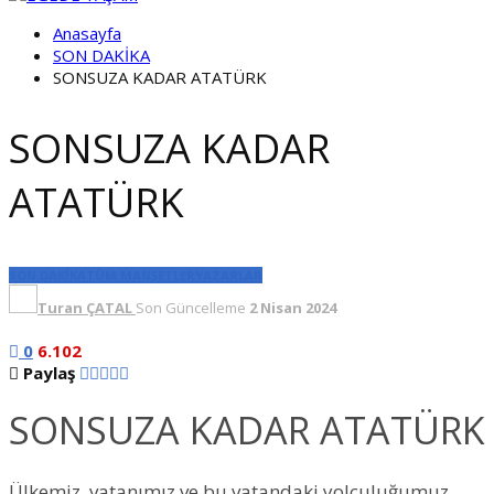
Anasayfa
SON DAKİKA
SONSUZA KADAR ATATÜRK
SONSUZA KADAR
ATATÜRK
SON DAKİKA
TÜM MANŞETLER
YAZARLAR
Turan ÇATAL
Son Güncelleme
2 Nisan 2024
0
6.102
Paylaş
SONSUZA KADAR ATATÜRK
Ülkemiz, vatanımız ve bu vatandaki yolculuğumuz