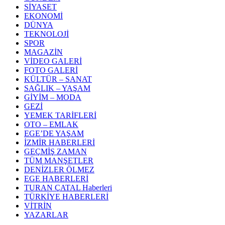
SİYASET
EKONOMİ
DÜNYA
TEKNOLOJİ
SPOR
MAGAZİN
VİDEO GALERİ
FOTO GALERİ
KÜLTÜR – SANAT
SAĞLIK – YAŞAM
GİYİM – MODA
GEZİ
YEMEK TARİFLERİ
OTO – EMLAK
EGE’DE YAŞAM
İZMİR HABERLERİ
GEÇMİŞ ZAMAN
TÜM MANŞETLER
DENİZLER ÖLMEZ
EGE HABERLERİ
TURAN ÇATAL Haberleri
TÜRKİYE HABERLERİ
VİTRİN
YAZARLAR