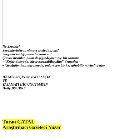
Ne dersiniz?
Sevdiklerinize sarılmayı ertelediniz mi?
Sevginin varlığı,zaten bayram mı?
Çünkü insanlar, ölüm döşeğindeyken hiç-bir zaman;
–“Keşke dünyada, bir iz bırakabilseydim” demezler.
–“Sevdiğim insanlar nerede, onları son bir kez görebilir miyim” derler.
HAYATI SEÇİN SEVGİYİ SEÇİN
VE
YAŞAMAYI HİÇ UNUTMAYIN
Holly BOURNE
Turan ÇATAL
Araştırmacı Gazeteci-Yazar