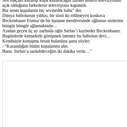
Sen maçları kazanıp kupa kaldıracağın zaman annem televizyonun
açık olduğunu farkederse televizyonu kapatırdı.
Biz senin kupalarını hiç sevmedik baba” der.
Dünya futbolunun yıldızı, bir sözü iki edilmeyen koskoca
Beckenbauer Fransa’da bir hastane merdiveninde oğlunun sözlerine
hüngür hüngür ağlamaktadır…
Aradan geçen üç ay zarfında oğlu Stefan’ı kaybeder Beckenbauer.
Bugünlerde kimselerle görüşmek istemez bu futbolun devi…
Kendisiyle konuşma fırsatı bulanlara şunu söyler;
–“Kazandığım bütün kupalarımı alın.
Bana, Stefan’a sarılabileceğim iki dakika verin…”