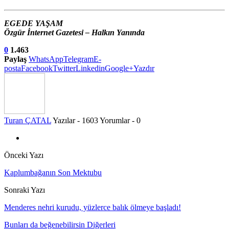
EGEDE YAŞAM
Özgür İnternet Gazetesi – Halkın Yanında
0
1.463
Paylaş
WhatsApp
Telegram
E-
posta
Facebook
Twitter
Linkedin
Google+
Yazdır
Turan ÇATAL
Yazılar - 1603
Yorumlar - 0
Önceki Yazı
Kaplumbağanın Son Mektubu
Sonraki Yazı
Menderes nehri kurudu, yüzlerce balık ölmeye başladı!
Bunları da beğenebilirsin
Diğerleri