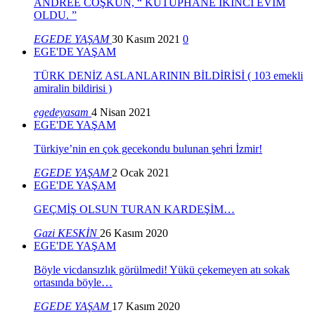
ANDREE COŞKUN, “ KÜTÜPHANE İKİNCİ EVİM
OLDU. ”
EGEDE YAŞAM
30 Kasım 2021
0
EGE'DE YAŞAM
TÜRK DENİZ ASLANLARININ BİLDİRİSİ ( 103 emekli
amiralin bildirisi )
egedeyasam
4 Nisan 2021
EGE'DE YAŞAM
Türkiye’nin en çok gecekondu bulunan şehri İzmir!
EGEDE YAŞAM
2 Ocak 2021
EGE'DE YAŞAM
GEÇMİŞ OLSUN TURAN KARDEŞİM…
Gazi KESKİN
26 Kasım 2020
EGE'DE YAŞAM
Böyle vicdansızlık görülmedi! Yükü çekemeyen atı sokak
ortasında böyle…
EGEDE YAŞAM
17 Kasım 2020