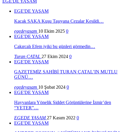
EGE'DE YAŞAM
EGE'DE YAŞAM
Kaçak SAKA Kuşu Taşıyana Cezalar Kesildi…
egedeyasam
10 Ekim 2025
0
EGE'DE YAŞAM
Çakırcalı Efem iyiki bu günleri görmedin…
Turan ÇATAL
27 Ekim 2024
0
EGE'DE YAŞAM
GAZETEMİZ SAHİBİ TURAN ÇATAL’IN MUTLU
GÜNÜ…
egedeyasam
10 Şubat 2024
0
EGE'DE YAŞAM
Hayvanlara Yönelik Şiddet Görüntülerine İzmir’den
“YETER”…
EGEDE YAŞAM
27 Kasım 2022
0
EGE'DE YAŞAM