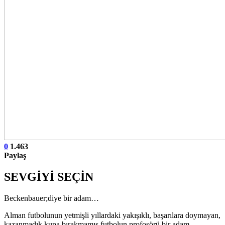
0
1.463
Paylaş
SEVGİYİ SEÇİN
Beckenbauer;diye bir adam…
Alman futbolunun yetmişli yıllardaki yakışıklı, başarılara doymayan,
kazanmadık kupa bırakmamış futbolun profosörü bir adam…