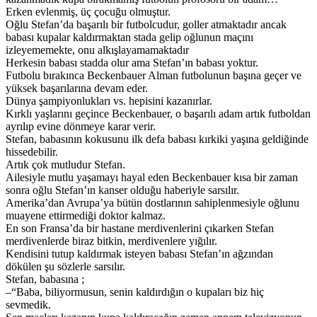
Erken evlenmiş, üç çocuğu olmuştur.
Oğlu Stefan’da başarılı bir futbolcudur, goller atmaktadır ancak
babası kupalar kaldırmaktan stada gelip oğlunun maçını
izleyememekte, onu alkışlayamamaktadır
Herkesin babası stadda olur ama Stefan’ın babası yoktur.
Futbolu bırakınca Beckenbauer Alman futbolunun başına geçer ve
yüksek başarılarına devam eder.
Dünya şampiyonlukları vs. hepisini kazanırlar.
Kırklı yaşlarını geçince Beckenbauer, o başarılı adam artık futboldan
ayrılıp evine dönmeye karar verir.
Stefan, babasının kokusunu ilk defa babası kırkiki yaşına geldiğinde
hissedebilir.
Artık çok mutludur Stefan.
Ailesiyle mutlu yaşamayı hayal eden Beckenbauer kısa bir zaman
sonra oğlu Stefan’ın kanser olduğu haberiyle sarsılır.
Amerika’dan Avrupa’ya bütün dostlarının sahiplenmesiyle oğlunu
muayene ettirmediği doktor kalmaz.
En son Fransa’da bir hastane merdivenlerini çıkarken Stefan
merdivenlerde biraz bitkin, merdivenlere yığılır.
Kendisini tutup kaldırmak isteyen babası Stefan’ın ağzından
dökülen şu sözlerle sarsılır.
Stefan, babasına ;
–“Baba, biliyormusun, senin kaldırdığın o kupaları biz hiç
sevmedik.