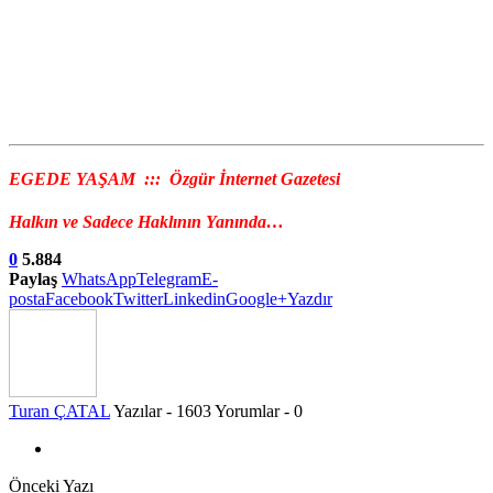
EGEDE YAŞAM ::: Özgür İnternet Gazetesi
Halkın ve Sadece Haklının Yanında…
0
5.884
Paylaş
WhatsApp
Telegram
E-
posta
Facebook
Twitter
Linkedin
Google+
Yazdır
Turan ÇATAL
Yazılar - 1603
Yorumlar - 0
Önceki Yazı