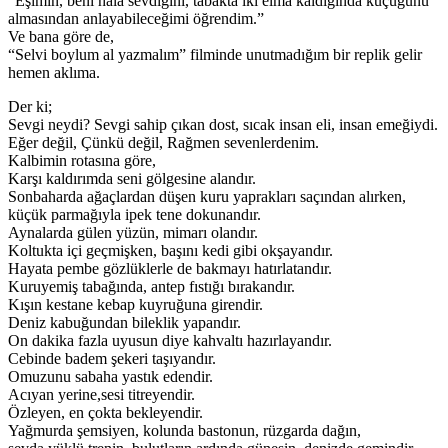
“Eşimin, beni hala sevdiğini, tabakta iki elma kaldığında küçüğünü
almasından anlayabileceğimi öğrendim.”
Ve bana göre de,
“Selvi boylum al yazmalım” filminde unutmadığım bir replik gelir
hemen aklıma.
Der ki;
Sevgi neydi? Sevgi sahip çıkan dost, sıcak insan eli, insan emeğiydi.
Eğer değil, Çünkü değil, Rağmen sevenlerdenim.
Kalbimin rotasına göre,
Karşı kaldırımda seni gölgesine alandır.
Sonbaharda ağaçlardan düşen kuru yaprakları saçından alırken,
küçük parmağıyla ipek tene dokunandır.
Aynalarda gülen yüzün, mimarı olandır.
Koltukta içi geçmişken, başını kedi gibi okşayandır.
Hayata pembe gözlüklerle de bakmayı hatırlatandır.
Kuruyemiş tabağında, antep fıstığı bırakandır.
Kışın kestane kebap kuyruğuna girendir.
Deniz kabuğundan bileklik yapandır.
On dakika fazla uyusun diye kahvaltı hazırlayandır.
Cebinde badem şekeri taşıyandır.
Omuzunu sabaha yastık edendir.
Acıyan yerine,sesi titreyendir.
Özleyen, en çokta bekleyendir.
Yağmurda şemsiyen, kolunda bastonun, rüzgarda dağın,