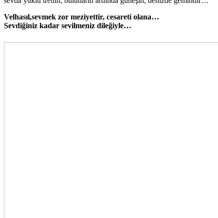
sevda yüklü trenin, bulutların ardında güneşin, denizde gemindir…
Velhasıl,sevmek zor meziyettir, cesareti olana…
Sevdiğiniz kadar sevilmeniz dileğiyle…