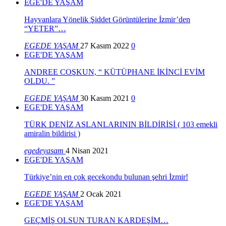
EGE'DE YAŞAM
Hayvanlara Yönelik Şiddet Görüntülerine İzmir’den
“YETER”…
EGEDE YAŞAM
27 Kasım 2022
0
EGE'DE YAŞAM
ANDREE COŞKUN, “ KÜTÜPHANE İKİNCİ EVİM
OLDU. ”
EGEDE YAŞAM
30 Kasım 2021
0
EGE'DE YAŞAM
TÜRK DENİZ ASLANLARININ BİLDİRİSİ ( 103 emekli
amiralin bildirisi )
egedeyasam
4 Nisan 2021
EGE'DE YAŞAM
Türkiye’nin en çok gecekondu bulunan şehri İzmir!
EGEDE YAŞAM
2 Ocak 2021
EGE'DE YAŞAM
GEÇMİŞ OLSUN TURAN KARDEŞİM…