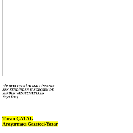
BİR BEKLEYENİ OLMALI İNSANIN
SEN KENDİNDEN VAZGEÇSEN DE
SENDEN VAZGEÇMEYECEK
Neşet Ertaş
Turan ÇATAL
Araştırmacı Gazeteci-Yazar