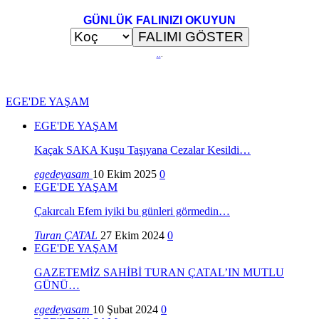
GÜNLÜK FALINIZI OKUYUN
..
.
EGE'DE YAŞAM
EGE'DE YAŞAM
Kaçak SAKA Kuşu Taşıyana Cezalar Kesildi…
egedeyasam
10 Ekim 2025
0
EGE'DE YAŞAM
Çakırcalı Efem iyiki bu günleri görmedin…
Turan ÇATAL
27 Ekim 2024
0
EGE'DE YAŞAM
GAZETEMİZ SAHİBİ TURAN ÇATAL’IN MUTLU
GÜNÜ…
egedeyasam
10 Şubat 2024
0