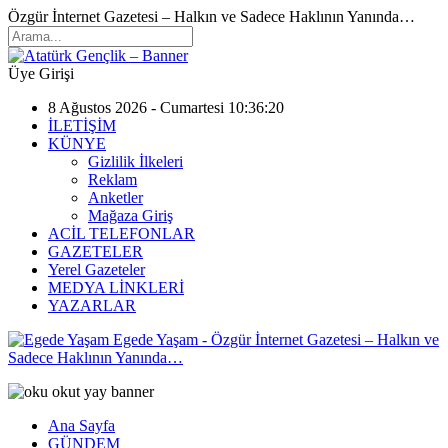
Özgür İnternet Gazetesi – Halkın ve Sadece Haklının Yanında…
Üye Girişi
8 Ağustos 2026 - Cumartesi 10:36:20
İLETİŞİM
KÜNYE
Gizlilik İlkeleri
Reklam
Anketler
Mağaza Giriş
ACİL TELEFONLAR
GAZETELER
Yerel Gazeteler
MEDYA LİNKLERİ
YAZARLAR
Egede Yaşam - Özgür İnternet Gazetesi – Halkın ve
Sadece Haklının Yanında…
Ana Sayfa
GÜNDEM