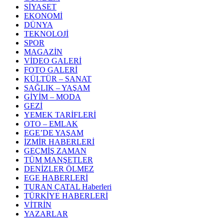
SİYASET
EKONOMİ
DÜNYA
TEKNOLOJİ
SPOR
MAGAZİN
VİDEO GALERİ
FOTO GALERİ
KÜLTÜR – SANAT
SAĞLIK – YAŞAM
GİYİM – MODA
GEZİ
YEMEK TARİFLERİ
OTO – EMLAK
EGE’DE YAŞAM
İZMİR HABERLERİ
GEÇMİŞ ZAMAN
TÜM MANŞETLER
DENİZLER ÖLMEZ
EGE HABERLERİ
TURAN ÇATAL Haberleri
TÜRKİYE HABERLERİ
VİTRİN
YAZARLAR