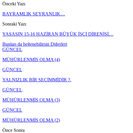
Önceki Yazı
BAYRAMLIK SEYRANLIK…
Sonraki Yazı
YAŞASIN 15-16 HAZİRAN BÜYÜK İŞÇİ DİRENİŞİ…
Bunları da beğenebilirsin
Diğerleri
GÜNCEL
MÜHÜRLENMİŞ OLMA (4)
GÜNCEL
YALNIZLIK BİR SEÇİMMİDİR ?.
GÜNCEL
MÜHÜRLENMİŞ OLMA (3)
GÜNCEL
MÜHÜRLENMİŞ OLMA (2)
Önce
Sonra