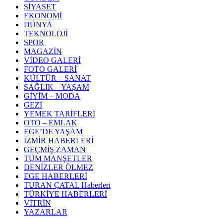
SİYASET
EKONOMİ
DÜNYA
TEKNOLOJİ
SPOR
MAGAZİN
VİDEO GALERİ
FOTO GALERİ
KÜLTÜR – SANAT
SAĞLIK – YAŞAM
GİYİM – MODA
GEZİ
YEMEK TARİFLERİ
OTO – EMLAK
EGE’DE YAŞAM
İZMİR HABERLERİ
GEÇMİŞ ZAMAN
TÜM MANŞETLER
DENİZLER ÖLMEZ
EGE HABERLERİ
TURAN ÇATAL Haberleri
TÜRKİYE HABERLERİ
VİTRİN
YAZARLAR