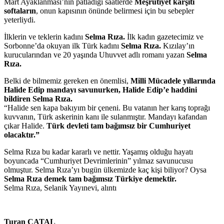
Mart Ayaklanması’nın patladığı saatlerde
Meşrutiyet karşıtı
softaların
, onun kapısının önünde belirmesi için bu sebepler
yeterliydi.
İlklerin ve teklerin kadını
Selma Rıza.
İlk kadın gazetecimiz ve
Sorbonne’da okuyan ilk Türk kadını
Selma Rıza.
Kızılay’ın
kurucularından ve 20 yaşında Uhuvvet adlı romanı yazan
Selma
Rıza.
Belki de bilmemiz gereken en önemlisi,
Milli Mücadele yıllarında
Halide Edip mandayı savunurken, Halide Edip’e haddini
bildiren Selma Rıza.
“Halide sen kapa bakıyım bir çeneni. Bu vatanın her karış toprağı
kuvvanın, Türk askerinin kanı ile sulanmıştır. Mandayı kafandan
çıkar Halide.
Türk devleti tam bağımsız bir Cumhuriyet
olacaktır.”
Selma Rıza bu kadar kararlı ve nettir. Yaşamış olduğu hayatı
boyuncada “Cumhuriyet Devrimlerinin” yılmaz savunucusu
olmuştur. Selma Rıza’yı bugün ülkemizde kaç kişi biliyor? Oysa
Selma Rıza demek tam bağımsız Türkiye demektir.
Selma Rıza, Selanik Yayınevi, alıntı
Turan ÇATAL