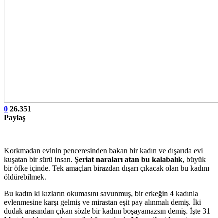
0
26.351
Paylaş
Korkmadan evinin penceresinden bakan bir kadın ve dışarıda evi
kuşatan bir sürü insan.
Şeriat naraları atan bu kalabalık
, büyük
bir öfke içinde. Tek amaçları birazdan dışarı çıkacak olan bu kadını
öldürebilmek.
Bu kadın ki kızların okumasını savunmuş, bir erkeğin 4 kadınla
evlenmesine karşı gelmiş ve mirastan eşit pay alınmalı demiş. İki
dudak arasından çıkan sözle bir kadını boşayamazsın demiş. İşte 31