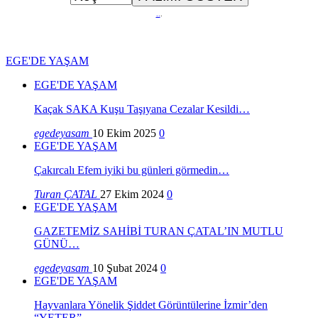
..
.
EGE'DE YAŞAM
EGE'DE YAŞAM
Kaçak SAKA Kuşu Taşıyana Cezalar Kesildi…
egedeyasam
10 Ekim 2025
0
EGE'DE YAŞAM
Çakırcalı Efem iyiki bu günleri görmedin…
Turan ÇATAL
27 Ekim 2024
0
EGE'DE YAŞAM
GAZETEMİZ SAHİBİ TURAN ÇATAL’IN MUTLU
GÜNÜ…
egedeyasam
10 Şubat 2024
0
EGE'DE YAŞAM
Hayvanlara Yönelik Şiddet Görüntülerine İzmir’den
“YETER”…