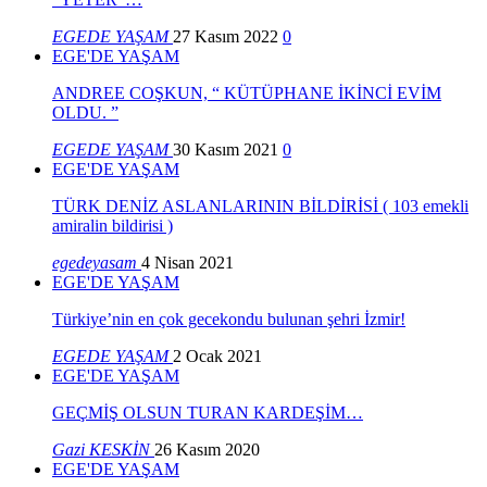
EGEDE YAŞAM
27 Kasım 2022
0
EGE'DE YAŞAM
ANDREE COŞKUN, “ KÜTÜPHANE İKİNCİ EVİM
OLDU. ”
EGEDE YAŞAM
30 Kasım 2021
0
EGE'DE YAŞAM
TÜRK DENİZ ASLANLARININ BİLDİRİSİ ( 103 emekli
amiralin bildirisi )
egedeyasam
4 Nisan 2021
EGE'DE YAŞAM
Türkiye’nin en çok gecekondu bulunan şehri İzmir!
EGEDE YAŞAM
2 Ocak 2021
EGE'DE YAŞAM
GEÇMİŞ OLSUN TURAN KARDEŞİM…
Gazi KESKİN
26 Kasım 2020
EGE'DE YAŞAM