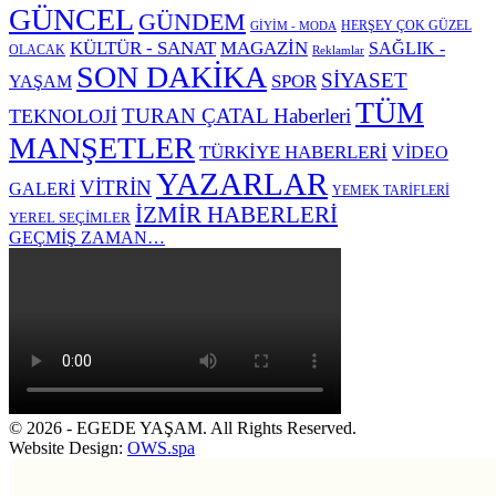
GÜNCEL
GÜNDEM
HERŞEY ÇOK GÜZEL
GİYİM - MODA
KÜLTÜR - SANAT
MAGAZİN
SAĞLIK -
OLACAK
Reklamlar
SON DAKİKA
SİYASET
SPOR
YAŞAM
TÜM
TURAN ÇATAL Haberleri
TEKNOLOJİ
MANŞETLER
TÜRKİYE HABERLERİ
VİDEO
YAZARLAR
VİTRİN
GALERİ
YEMEK TARİFLERİ
İZMİR HABERLERİ
YEREL SEÇİMLER
GEÇMİŞ ZAMAN…
© 2026 - EGEDE YAŞAM. All Rights Reserved.
Website Design:
OWS.spa