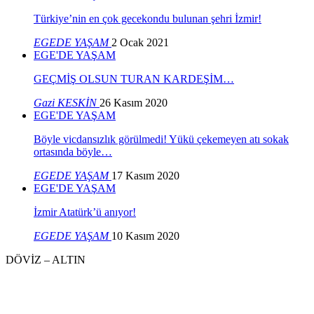
Türkiye’nin en çok gecekondu bulunan şehri İzmir!
EGEDE YAŞAM
2 Ocak 2021
EGE'DE YAŞAM
GEÇMİŞ OLSUN TURAN KARDEŞİM…
Gazi KESKİN
26 Kasım 2020
EGE'DE YAŞAM
Böyle vicdansızlık görülmedi! Yükü çekemeyen atı sokak
ortasında böyle…
EGEDE YAŞAM
17 Kasım 2020
EGE'DE YAŞAM
İzmir Atatürk’ü anıyor!
EGEDE YAŞAM
10 Kasım 2020
DÖVİZ – ALTIN