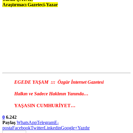
Araştırmacı Gazeteci-Yazar
EGEDE YAŞAM ::: Özgür İnternet Gazetesi
Halkın ve Sadece Haklının Yanında…
YAŞASIN CUMHURİYET…
0
6.242
Paylaş
WhatsApp
Telegram
E-
posta
Facebook
Twitter
Linkedin
Google+
Yazdır