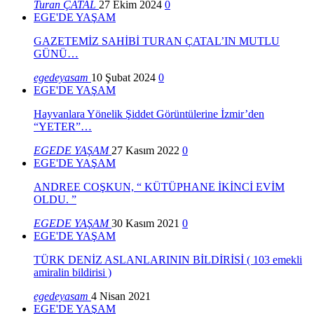
Turan ÇATAL
27 Ekim 2024
0
EGE'DE YAŞAM
GAZETEMİZ SAHİBİ TURAN ÇATAL’IN MUTLU
GÜNÜ…
egedeyasam
10 Şubat 2024
0
EGE'DE YAŞAM
Hayvanlara Yönelik Şiddet Görüntülerine İzmir’den
“YETER”…
EGEDE YAŞAM
27 Kasım 2022
0
EGE'DE YAŞAM
ANDREE COŞKUN, “ KÜTÜPHANE İKİNCİ EVİM
OLDU. ”
EGEDE YAŞAM
30 Kasım 2021
0
EGE'DE YAŞAM
TÜRK DENİZ ASLANLARININ BİLDİRİSİ ( 103 emekli
amiralin bildirisi )
egedeyasam
4 Nisan 2021
EGE'DE YAŞAM