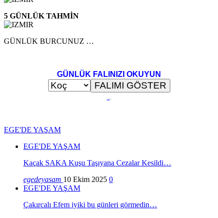
5 GÜNLÜK TAHMİN
GÜNLÜK BURCUNUZ …
GÜNLÜK FALINIZI OKUYUN
..
.
EGE'DE YAŞAM
EGE'DE YAŞAM
Kaçak SAKA Kuşu Taşıyana Cezalar Kesildi…
egedeyasam
10 Ekim 2025
0
EGE'DE YAŞAM
Çakırcalı Efem iyiki bu günleri görmedin…