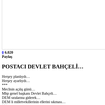
0
6.020
Paylaş
POSTACI DEVLET BAHÇELİ…
Herşey planlıydı…
Herşey ayarlıydı…
***
Meclisin açılış günü…
Mhp genel başkanı Devlet Bahçeli…
DEM sıralarına giderek…
DEM li milletvekillerinin ellerini sıkması…