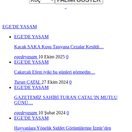
..
.
EGE'DE YAŞAM
EGE'DE YAŞAM
Kaçak SAKA Kuşu Taşıyana Cezalar Kesildi…
egedeyasam
10 Ekim 2025
0
EGE'DE YAŞAM
Çakırcalı Efem iyiki bu günleri görmedin…
Turan ÇATAL
27 Ekim 2024
0
EGE'DE YAŞAM
GAZETEMİZ SAHİBİ TURAN ÇATAL’IN MUTLU
GÜNÜ…
egedeyasam
10 Şubat 2024
0
EGE'DE YAŞAM
Hayvanlara Yönelik Şiddet Görüntülerine İzmir’den