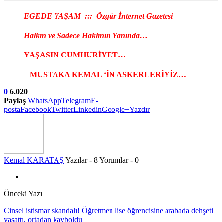
EGEDE YAŞAM ::: Özgür İnternet Gazetesi
Halkın ve Sadece Haklının Yanında…
YAŞASIN CUMHURİYET…
MUSTAKA KEMAL ‘İN ASKERLERİYİZ…
0
6.020
Paylaş
WhatsApp
Telegram
E-
posta
Facebook
Twitter
Linkedin
Google+
Yazdır
Kemal KARATAŞ
Yazılar - 8
Yorumlar - 0
Önceki Yazı
Cinsel istismar skandalı! Öğretmen lise öğrencisine arabada dehşeti
yaşattı, ortadan kayboldu