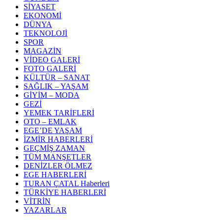
SİYASET
EKONOMİ
DÜNYA
TEKNOLOJİ
SPOR
MAGAZİN
VİDEO GALERİ
FOTO GALERİ
KÜLTÜR – SANAT
SAĞLIK – YAŞAM
GİYİM – MODA
GEZİ
YEMEK TARİFLERİ
OTO – EMLAK
EGE’DE YAŞAM
İZMİR HABERLERİ
GEÇMİŞ ZAMAN
TÜM MANŞETLER
DENİZLER ÖLMEZ
EGE HABERLERİ
TURAN ÇATAL Haberleri
TÜRKİYE HABERLERİ
VİTRİN
YAZARLAR