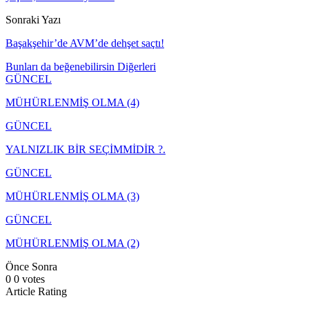
Sonraki Yazı
Başakşehir’de AVM’de dehşet saçtı!
Bunları da beğenebilirsin
Diğerleri
GÜNCEL
MÜHÜRLENMİŞ OLMA (4)
GÜNCEL
YALNIZLIK BİR SEÇİMMİDİR ?.
GÜNCEL
MÜHÜRLENMİŞ OLMA (3)
GÜNCEL
MÜHÜRLENMİŞ OLMA (2)
Önce
Sonra
0
0
votes
Article Rating