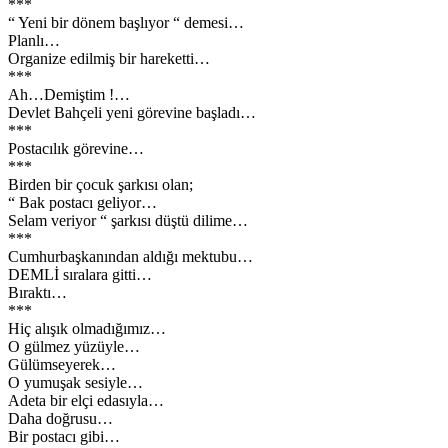
***
“ Yeni bir dönem başlıyor “ demesi…
Planlı…
Organize edilmiş bir hareketti…
***
Ah…Demiştim !…
Devlet Bahçeli yeni görevine başladı…
***
Postacılık görevine…
***
Birden bir çocuk şarkısı olan;
“ Bak postacı geliyor…
Selam veriyor “ şarkısı düştü dilime…
***
Cumhurbaşkanından aldığı mektubu…
DEMLİ sıralara gitti…
Bıraktı…
***
Hiç alışık olmadığımız…
O gülmez yüzüyle…
Gülümseyerek…
O yumuşak sesiyle…
Adeta bir elçi edasıyla…
Daha doğrusu…
Bir postacı gibi…