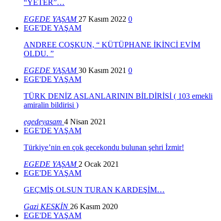
“YETER”…
EGEDE YAŞAM
27 Kasım 2022
0
EGE'DE YAŞAM
ANDREE COŞKUN, “ KÜTÜPHANE İKİNCİ EVİM
OLDU. ”
EGEDE YAŞAM
30 Kasım 2021
0
EGE'DE YAŞAM
TÜRK DENİZ ASLANLARININ BİLDİRİSİ ( 103 emekli
amiralin bildirisi )
egedeyasam
4 Nisan 2021
EGE'DE YAŞAM
Türkiye’nin en çok gecekondu bulunan şehri İzmir!
EGEDE YAŞAM
2 Ocak 2021
EGE'DE YAŞAM
GEÇMİŞ OLSUN TURAN KARDEŞİM…
Gazi KESKİN
26 Kasım 2020
EGE'DE YAŞAM