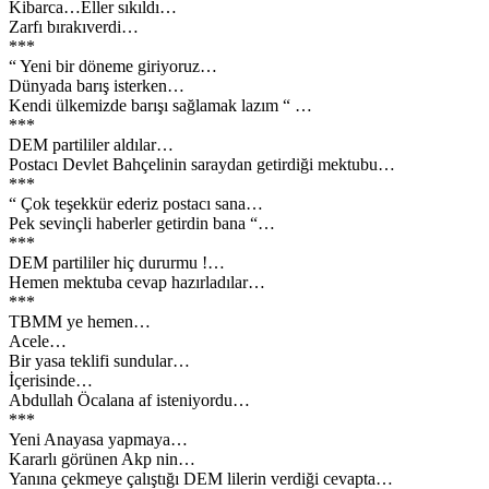
Kibarca…Eller sıkıldı…
Zarfı bırakıverdi…
***
“ Yeni bir döneme giriyoruz…
Dünyada barış isterken…
Kendi ülkemizde barışı sağlamak lazım “ …
***
DEM partililer aldılar…
Postacı Devlet Bahçelinin saraydan getirdiği mektubu…
***
“ Çok teşekkür ederiz postacı sana…
Pek sevinçli haberler getirdin bana “…
***
DEM partililer hiç dururmu !…
Hemen mektuba cevap hazırladılar…
***
TBMM ye hemen…
Acele…
Bir yasa teklifi sundular…
İçerisinde…
Abdullah Öcalana af isteniyordu…
***
Yeni Anayasa yapmaya…
Kararlı görünen Akp nin…
Yanına çekmeye çalıştığı DEM lilerin verdiği cevapta…