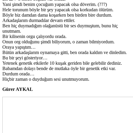
Yani şimdi benim çocuğum yapacak olsa döverim. (???)
Hele torunum böyle bir şey yapacak olsa korkudan ölürüm.
Böyle biz damdan dama koşarken ben birden bire durdum.
Arkadaşlarım durmadılar devam ettiler.
Ben hiç duymadığım olağanüstü bir ses duymuştum, bunu hiç
unutmam.
Bir kilisenin orgu çalıyordu orada.
Onun org olduğunu şimdi biliyorum, o zaman bilmiyordum.
Oraya yapıştım…
Bütün arkadaşlarım oynamaya gitti, ben orada kaldım ve dinledim.
Bu bir şeyi gösteriyor…
Yetenek genetik etkilerle 10 kuşak geriden bile gelebilir dediniz.
Babamdan dolayı bende de mutlaka öyle bir genetik etki var.
Durdum orada…
Hiçbir zaman o duyduğum sesi unutmuyorum.
Gürer AYKAL