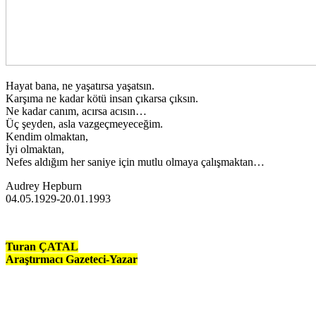
Hayat bana, ne yaşatırsa yaşatsın.
Karşıma ne kadar kötü insan çıkarsa çıksın.
Ne kadar canım, acırsa acısın…
Üç şeyden, asla vazgeçmeyeceğim.
Kendim olmaktan,
İyi olmaktan,
Nefes aldığım her saniye için mutlu olmaya çalışmaktan…
Audrey Hepburn
04.05.1929-20.01.1993
Turan ÇATAL
Araştırmacı Gazeteci-Yazar