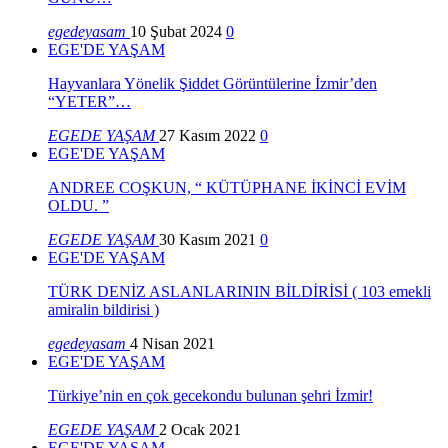
egedeyasam
10 Şubat 2024
0
EGE'DE YAŞAM
Hayvanlara Yönelik Şiddet Görüntülerine İzmir’den
“YETER”…
EGEDE YAŞAM
27 Kasım 2022
0
EGE'DE YAŞAM
ANDREE COŞKUN, “ KÜTÜPHANE İKİNCİ EVİM
OLDU. ”
EGEDE YAŞAM
30 Kasım 2021
0
EGE'DE YAŞAM
TÜRK DENİZ ASLANLARININ BİLDİRİSİ ( 103 emekli
amiralin bildirisi )
egedeyasam
4 Nisan 2021
EGE'DE YAŞAM
Türkiye’nin en çok gecekondu bulunan şehri İzmir!
EGEDE YAŞAM
2 Ocak 2021
EGE'DE YAŞAM