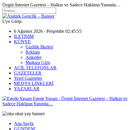
Özgür İnternet Gazetesi – Halkın ve Sadece Haklının Yanında…
Üye Girişi
6 Ağustos 2026 - Perşembe 02:45:55
İLETİŞİM
KÜNYE
Gizlilik İlkeleri
Reklam
Anketler
Mağaza Giriş
ACİL TELEFONLAR
GAZETELER
Yerel Gazeteler
MEDYA LİNKLERİ
YAZARLAR
Egede Yaşam - Özgür İnternet Gazetesi – Halkın ve
Sadece Haklının Yanında…
Ana Sayfa
GÜNDEM