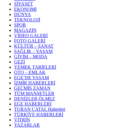
SİYASET
EKONOMİ
DÜNYA
TEKNOLOJİ
SPOR
MAGAZİN
VİDEO GALERİ
FOTO GALERİ
KÜLTÜR – SANAT
SAĞLIK – YAŞAM
GİYİM – MODA
GEZİ
YEMEK TARİFLERİ
OTO – EMLAK
EGE’DE YAŞAM
İZMİR HABERLERİ
GEÇMİŞ ZAMAN
TÜM MANŞETLER
DENİZLER ÖLMEZ
EGE HABERLERİ
TURAN ÇATAL Haberleri
TÜRKİYE HABERLERİ
VİTRİN
YAZARLAR