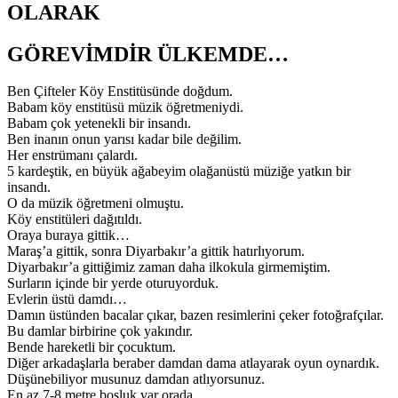
OLARAK
GÖREVİMDİR ÜLKEMDE…
Ben Çifteler Köy Enstitüsünde doğdum.
Babam köy enstitüsü müzik öğretmeniydi.
Babam çok yetenekli bir insandı.
Ben inanın onun yarısı kadar bile değilim.
Her enstrümanı çalardı.
5 kardeştik, en büyük ağabeyim olağanüstü müziğe yatkın bir
insandı.
O da müzik öğretmeni olmuştu.
Köy enstitüleri dağıtıldı.
Oraya buraya gittik…
Maraş’a gittik, sonra Diyarbakır’a gittik hatırlıyorum.
Diyarbakır’a gittiğimiz zaman daha ilkokula girmemiştim.
Surların içinde bir yerde oturuyorduk.
Evlerin üstü damdı…
Damın üstünden bacalar çıkar, bazen resimlerini çeker fotoğrafçılar.
Bu damlar birbirine çok yakındır.
Bende hareketli bir çocuktum.
Diğer arkadaşlarla beraber damdan dama atlayarak oyun oynardık.
Düşünebiliyor musunuz damdan atlıyorsunuz.
En az 7-8 metre boşluk var orada.