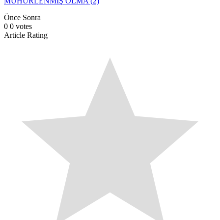
MÜHÜRLENMİŞ OLMA (2)
Önce
Sonra
0
0
votes
Article Rating