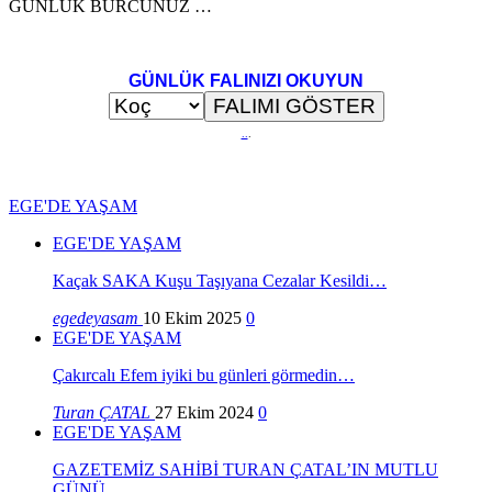
GÜNLÜK BURCUNUZ …
GÜNLÜK FALINIZI OKUYUN
..
.
EGE'DE YAŞAM
EGE'DE YAŞAM
Kaçak SAKA Kuşu Taşıyana Cezalar Kesildi…
egedeyasam
10 Ekim 2025
0
EGE'DE YAŞAM
Çakırcalı Efem iyiki bu günleri görmedin…
Turan ÇATAL
27 Ekim 2024
0
EGE'DE YAŞAM
GAZETEMİZ SAHİBİ TURAN ÇATAL’IN MUTLU
GÜNÜ…