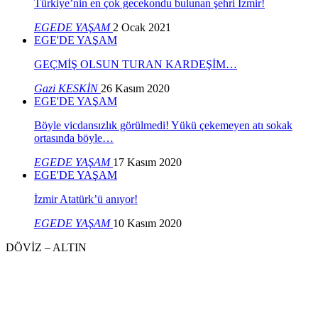
Türkiye’nin en çok gecekondu bulunan şehri İzmir!
EGEDE YAŞAM
2 Ocak 2021
EGE'DE YAŞAM
GEÇMİŞ OLSUN TURAN KARDEŞİM…
Gazi KESKİN
26 Kasım 2020
EGE'DE YAŞAM
Böyle vicdansızlık görülmedi! Yükü çekemeyen atı sokak
ortasında böyle…
EGEDE YAŞAM
17 Kasım 2020
EGE'DE YAŞAM
İzmir Atatürk’ü anıyor!
EGEDE YAŞAM
10 Kasım 2020
DÖVİZ – ALTIN