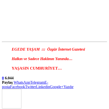
EGEDE YAŞAM ::: Özgür İnternet Gazetesi
Halkın ve Sadece Haklının Yanında…
YAŞASIN CUMHURİYET…
0
6.044
Paylaş
WhatsApp
Telegram
E-
posta
Facebook
Twitter
Linkedin
Google+
Yazdır