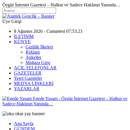
Özgür İnternet Gazetesi – Halkın ve Sadece Haklının Yanında…
Üye Girişi
8 Ağustos 2026 - Cumartesi 07:53:23
İLETİŞİM
KÜNYE
Gizlilik İlkeleri
Reklam
Anketler
Mağaza Giriş
ACİL TELEFONLAR
GAZETELER
Yerel Gazeteler
MEDYA LİNKLERİ
YAZARLAR
Egede Yaşam - Özgür İnternet Gazetesi – Halkın ve
Sadece Haklının Yanında…
Ana Sayfa
GÜNDEM