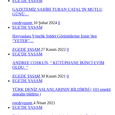
EGE'DE YAŞAM
GAZETEMİZ SAHİBİ TURAN ÇATAL’IN MUTLU
GÜNÜ…
egedeyasam
10 Şubat 2024
0
EGE'DE YAŞAM
Hayvanlara Yönelik Şiddet Görüntülerine İzmir’den
“YETER”…
EGEDE YAŞAM
27 Kasım 2022
0
EGE'DE YAŞAM
ANDREE COŞKUN, “ KÜTÜPHANE İKİNCİ EVİM
OLDU. ”
EGEDE YAŞAM
30 Kasım 2021
0
EGE'DE YAŞAM
TÜRK DENİZ ASLANLARININ BİLDİRİSİ ( 103 emekli
amiralin bildirisi )
egedeyasam
4 Nisan 2021
EGE'DE YAŞAM