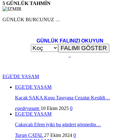
5 GÜNLÜK TAHMİN
GÜNLÜK BURCUNUZ …
GÜNLÜK FALINIZI OKUYUN
..
.
EGE'DE YAŞAM
EGE'DE YAŞAM
Kaçak SAKA Kuşu Taşıyana Cezalar Kesildi…
egedeyasam
10 Ekim 2025
0
EGE'DE YAŞAM
Çakırcalı Efem iyiki bu günleri görmedin…
Turan ÇATAL
27 Ekim 2024
0