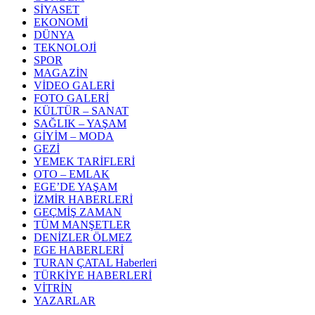
SİYASET
EKONOMİ
DÜNYA
TEKNOLOJİ
SPOR
MAGAZİN
VİDEO GALERİ
FOTO GALERİ
KÜLTÜR – SANAT
SAĞLIK – YAŞAM
GİYİM – MODA
GEZİ
YEMEK TARİFLERİ
OTO – EMLAK
EGE’DE YAŞAM
İZMİR HABERLERİ
GEÇMİŞ ZAMAN
TÜM MANŞETLER
DENİZLER ÖLMEZ
EGE HABERLERİ
TURAN ÇATAL Haberleri
TÜRKİYE HABERLERİ
VİTRİN
YAZARLAR