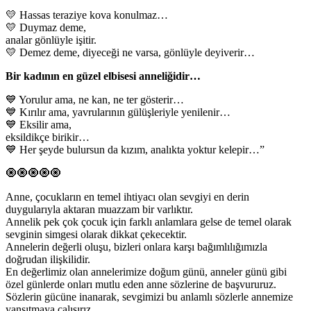
💛 Hassas teraziye kova konulmaz…
💛 Duymaz deme,
analar gönlüyle işitir.
💛 Demez deme, diyeceği ne varsa, gönlüyle deyiverir…
Bir kadının en güzel elbisesi anneliğidir…
💙 Yorulur ama, ne kan, ne ter gösterir…
💙 Kırılır ama, yavrularının gülüşleriyle yenilenir…
💙 Eksilir ama,
eksildikçe birikir…
💙 Her şeyde bulursun da kızım, analıkta yoktur kelepir…”
🧿🧿🧿🧿🧿
Anne, çocukların en temel ihtiyacı olan sevgiyi en derin
duygularıyla aktaran muazzam bir varlıktır.
Annelik pek çok çocuk için farklı anlamlara gelse de temel olarak
sevginin simgesi olarak dikkat çekecektir.
Annelerin değerli oluşu, bizleri onlara karşı bağımlılığımızla
doğrudan ilişkilidir.
En değerlimiz olan annelerimize doğum günü, anneler günü gibi
özel günlerde onları mutlu eden anne sözlerine de başvururuz.
Sözlerin gücüne inanarak, sevgimizi bu anlamlı sözlerle annemize
yansıtmaya çalışırız.