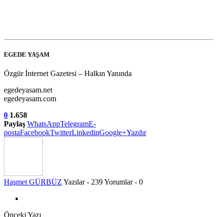
EGEDE YAŞAM
Özgür İnternet Gazetesi – Halkın Yanında
egedeyasam.net
egedeyasam.com
0
1.658
Paylaş
WhatsApp
Telegram
E-
posta
Facebook
Twitter
Linkedin
Google+
Yazdır
Haşmet GÜRBÜZ
Yazılar - 239
Yorumlar - 0
Önceki Yazı