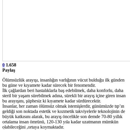
0
1.658
Paylaş
Ölümsüzlük arayışı, insanlığın varlığının vücut bulduğu ilk günden
bu güne ve kıyamete kadar sürecek bir fenomendir.
İlk çağlardan beri hastalıklarla baş edebilmek, daha konforlu, daha
steril bir yaşam sürebilmek adına, sürekli bir arayış içine giren insan
bu arayışını, şüphesiz ki kıyamete kadar sürdürecektir.
İnsanlar, her zaman ölümsüz olmak istemişlerdir, günümüzde tıp’ın
geldiği son noktada estetik ve kozmetik takviyelerle teknolojinin de
büyük katkısını alarak, bu arayış öncelikle son demde 70-80 yıllık
ortalama insan ömrünü, 120-130 yıla kadar uzatmanın mümkün
olabileceğini ,ortaya koymaktadır.