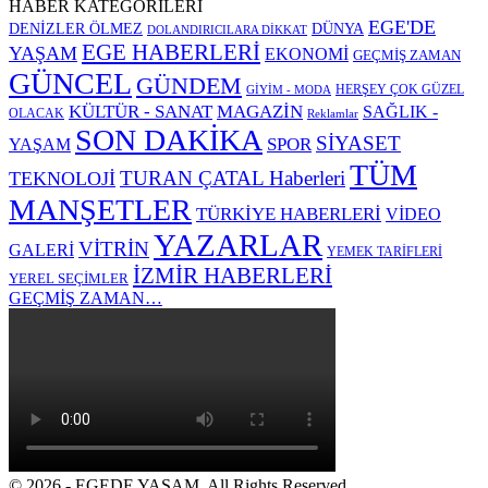
HABER KATEGORİLERİ
EGE'DE
DENİZLER ÖLMEZ
DÜNYA
DOLANDIRICILARA DİKKAT
EGE HABERLERİ
YAŞAM
EKONOMİ
GEÇMİŞ ZAMAN
GÜNCEL
GÜNDEM
HERŞEY ÇOK GÜZEL
GİYİM - MODA
KÜLTÜR - SANAT
MAGAZİN
SAĞLIK -
OLACAK
Reklamlar
SON DAKİKA
SİYASET
SPOR
YAŞAM
TÜM
TURAN ÇATAL Haberleri
TEKNOLOJİ
MANŞETLER
TÜRKİYE HABERLERİ
VİDEO
YAZARLAR
VİTRİN
GALERİ
YEMEK TARİFLERİ
İZMİR HABERLERİ
YEREL SEÇİMLER
GEÇMİŞ ZAMAN…
© 2026 - EGEDE YAŞAM. All Rights Reserved.