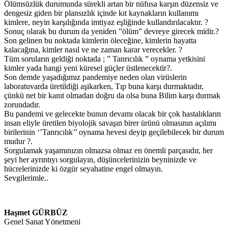
Ölümsüzlük durumunda sürekli artan bir nüfusa karşın düzensiz ve
dengesiz giden bir plansızlık içinde kıt kaynakların kullanımı
kimlere, neyin karşılığında imtiyaz eşliğinde kullandırılacaktır. ?
Sonuç olarak bu durum da yeniden ”ölüm” devreye girecek midir.?
Son gelinen bu noktada kimlerin öleceğine, kimlerin hayatta
kalacağına, kimler nasıl ve ne zaman karar verecekler. ?
Tüm soruların geldiği noktada ; ” Tanrıcılık ” oynama yetkisini
kimler yada hangi yeni küresel güçler üstlenecektir?.
Son demde yaşadığımız pandemiye neden olan virüslerin
laboratuvarda üretildiği aşikarken, Tıp buna karşı durmaktadır,
çünkü net bir kanıt olmadan doğru da olsa buna Bilim karşı durmak
zorundadır.
Bu pandemi ve gelecekte bunun devamı olacak bir çok hastalıkların
insan eliyle üretilen biyolojik savaşın birer ürünü olmasının açılımı
birilerinin ‘’Tanrıcılık’’ oynama hevesi deyip geçilebilecek bir durum
mudur ?.
Sorgulamak yaşamınızın olmazsa olmaz en önemli parçasıdır, her
şeyi her ayrıntıyı sorgulayın, düşüncelerinizin beyninizde ve
hücrelerinizde ki özgür seyahatine engel olmayın.
Sevgilerimle..
Haşmet GÜRBÜZ
Genel Sanat Yönetmeni