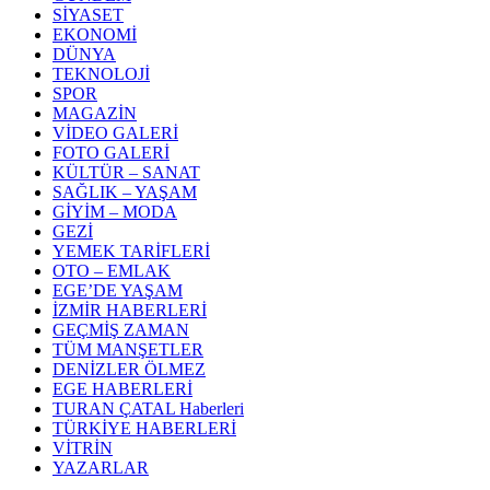
SİYASET
EKONOMİ
DÜNYA
TEKNOLOJİ
SPOR
MAGAZİN
VİDEO GALERİ
FOTO GALERİ
KÜLTÜR – SANAT
SAĞLIK – YAŞAM
GİYİM – MODA
GEZİ
YEMEK TARİFLERİ
OTO – EMLAK
EGE’DE YAŞAM
İZMİR HABERLERİ
GEÇMİŞ ZAMAN
TÜM MANŞETLER
DENİZLER ÖLMEZ
EGE HABERLERİ
TURAN ÇATAL Haberleri
TÜRKİYE HABERLERİ
VİTRİN
YAZARLAR