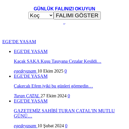
GÜNLÜK FALINIZI OKUYUN
..
.
EGE'DE YAŞAM
EGE'DE YAŞAM
Kaçak SAKA Kuşu Taşıyana Cezalar Kesildi…
egedeyasam
10 Ekim 2025
0
EGE'DE YAŞAM
Çakırcalı Efem iyiki bu günleri görmedin…
Turan ÇATAL
27 Ekim 2024
0
EGE'DE YAŞAM
GAZETEMİZ SAHİBİ TURAN ÇATAL’IN MUTLU
GÜNÜ…
egedeyasam
10 Şubat 2024
0