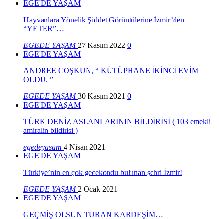
EGE'DE YAŞAM
Hayvanlara Yönelik Şiddet Görüntülerine İzmir’den
“YETER”…
EGEDE YAŞAM
27 Kasım 2022
0
EGE'DE YAŞAM
ANDREE COŞKUN, “ KÜTÜPHANE İKİNCİ EVİM
OLDU. ”
EGEDE YAŞAM
30 Kasım 2021
0
EGE'DE YAŞAM
TÜRK DENİZ ASLANLARININ BİLDİRİSİ ( 103 emekli
amiralin bildirisi )
egedeyasam
4 Nisan 2021
EGE'DE YAŞAM
Türkiye’nin en çok gecekondu bulunan şehri İzmir!
EGEDE YAŞAM
2 Ocak 2021
EGE'DE YAŞAM
GEÇMİŞ OLSUN TURAN KARDEŞİM…