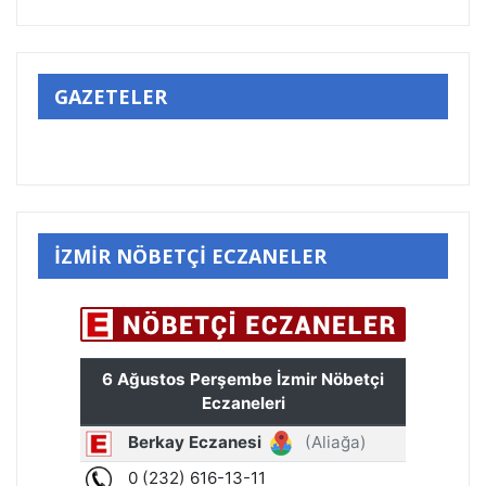
GAZETELER
İZMİR NÖBETÇİ ECZANELER