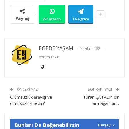
Paylaş
WhatsApp
Telegram
EGEDE YAŞAM
Yazılar - 138
Yorumlar - 0
ÖNCEKI YAZI
SONRAKI YAZI
Ölümsüzlük arayışı ve
Turan ÇATAL’ın bir
ölümsüzlük nedir?
armağanıdır…
Bunları Da Beğenebilirsin
Herşey