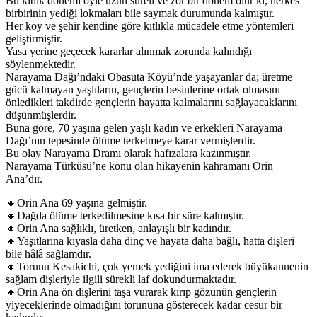
Bu kıtlık dönemi öyle uzun süreli ve zor bir dönem olur ki, herkes
birbirinin yediği lokmaları bile saymak durumunda kalmıştır.
Her köy ve şehir kendine göre kıtlıkla mücadele etme yöntemleri
geliştirmiştir.
Yasa yerine geçecek kararlar alınmak zorunda kalındığı
söylenmektedir.
Narayama Dağı’ndaki Obasuta Köyü’nde yaşayanlar da; üretme
gücü kalmayan yaşlıların, gençlerin besinlerine ortak olmasını
önledikleri takdirde gençlerin hayatta kalmalarını sağlayacaklarını
düşünmüşlerdir.
Buna göre, 70 yaşına gelen yaşlı kadın ve erkekleri Narayama
Dağı’nın tepesinde ölüme terketmeye karar vermişlerdir.
Bu olay Narayama Dramı olarak hafızalara kazınmıştır.
Narayama Türküsü’ne konu olan hikayenin kahramanı Orin
Ana’dır.
🔸Orin Ana 69 yaşına gelmiştir.
🔸Dağda ölüme terkedilmesine kısa bir süre kalmıştır.
🔸Orin Ana sağlıklı, üretken, anlayışlı bir kadındır.
🔸Yaşıtlarına kıyasla daha dinç ve hayata daha bağlı, hatta dişleri
bile hâlâ sağlamdır.
🔸Torunu Kesakichi, çok yemek yediğini ima ederek büyükannenin
sağlam dişleriyle ilgili sürekli laf dokundurmaktadır.
🔸Orin Ana ön dişlerini taşa vurarak kırıp gözünün gençlerin
yiyeceklerinde olmadığını torununa gösterecek kadar cesur bir