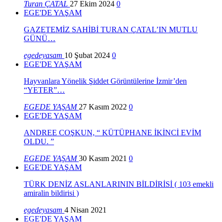
Turan ÇATAL
27 Ekim 2024
0
EGE'DE YAŞAM
GAZETEMİZ SAHİBİ TURAN ÇATAL’IN MUTLU
GÜNÜ…
egedeyasam
10 Şubat 2024
0
EGE'DE YAŞAM
Hayvanlara Yönelik Şiddet Görüntülerine İzmir’den
“YETER”…
EGEDE YAŞAM
27 Kasım 2022
0
EGE'DE YAŞAM
ANDREE COŞKUN, “ KÜTÜPHANE İKİNCİ EVİM
OLDU. ”
EGEDE YAŞAM
30 Kasım 2021
0
EGE'DE YAŞAM
TÜRK DENİZ ASLANLARININ BİLDİRİSİ ( 103 emekli
amiralin bildirisi )
egedeyasam
4 Nisan 2021
EGE'DE YAŞAM