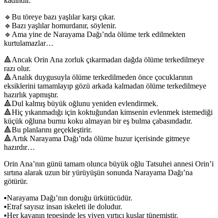
kadındır.
🔹Bu töreye bazı yaşlılar karşı çıkar.
🔹Bazı yaşlılar homurdanır, söylenir.
🔹Ama yine de Narayama Dağı’nda ölüme terk edilmekten
kurtulamazlar…
🔺Ancak Orin Ana zorluk çıkarmadan dağda ölüme terkedilmeye
razı olur.
🔺Analık duygusuyla ölüme terkedilmeden önce çocuklarının
eksiklerini tamamlayıp gözü arkada kalmadan ölüme terkedilmeye
hazırlık yapmıştır.
🔺Dul kalmış büyük oğlunu yeniden evlendirmek.
🔺Hiç yıkanmadığı için koktuğundan kimsenin evlenmek istemediği
küçük oğluna burnu koku almayan bir eş bulma çabasındadır.
🔺Bu planlarını geçekleştirir.
🔺Artık Narayama Dağı’nda ölüme huzur içerisinde gitmeye
hazırdır…
Orin Ana’nın günü tamam olunca büyük oğlu Tatsuhei annesi Orin’i
sırtına alarak uzun bir yürüyüşün sonunda Narayama Dağı’na
götürür.
▪Narayama Dağı’nın doruğu ürkütücüdür.
▪Etraf sayısız insan iskeleti ile doludur.
▪Her kayanın tepesinde leş yiyen yırtıcı kuşlar tünemiştir.