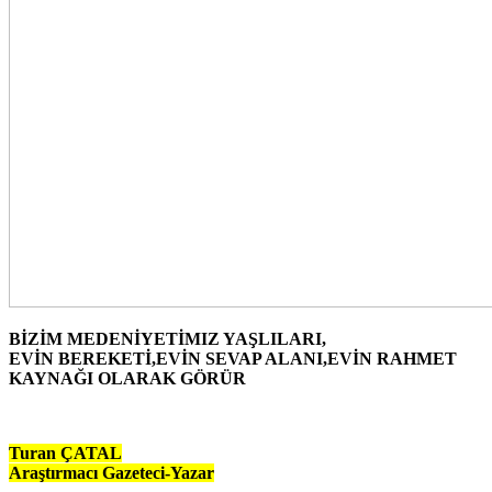
BİZİM MEDENİYETİMIZ YAŞLILARI,
EVİN BEREKETİ,EVİN SEVAP ALANI,EVİN RAHMET
KAYNAĞI OLARAK GÖRÜR
Turan ÇATAL
Araştırmacı Gazeteci-Yazar