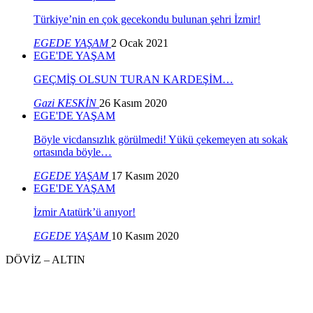
Türkiye’nin en çok gecekondu bulunan şehri İzmir!
EGEDE YAŞAM
2 Ocak 2021
EGE'DE YAŞAM
GEÇMİŞ OLSUN TURAN KARDEŞİM…
Gazi KESKİN
26 Kasım 2020
EGE'DE YAŞAM
Böyle vicdansızlık görülmedi! Yükü çekemeyen atı sokak
ortasında böyle…
EGEDE YAŞAM
17 Kasım 2020
EGE'DE YAŞAM
İzmir Atatürk’ü anıyor!
EGEDE YAŞAM
10 Kasım 2020
DÖVİZ – ALTIN