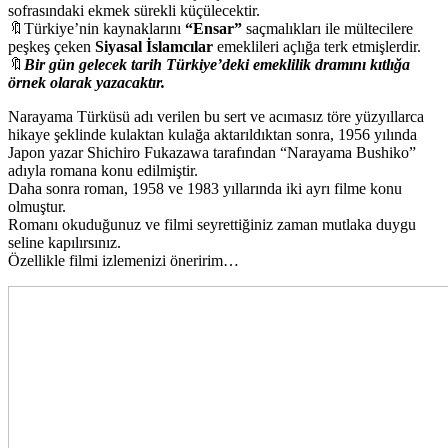
sofrasındaki ekmek sürekli küçülecektir.
🔖Türkiye’nin kaynaklarını
“Ensar”
saçmalıkları ile mültecilere
peşkeş çeken
Siyasal İslamcılar
emeklileri açlığa terk etmişlerdir.
🔖
Bir gün gelecek tarih Türkiye’deki emeklilik dramını kıtlığa
örnek olarak yazacaktır.
Narayama Türküsü adı verilen bu sert ve acımasız töre yüzyıllarca
hikaye şeklinde kulaktan kulağa aktarıldıktan sonra, 1956 yılında
Japon yazar Shichiro Fukazawa tarafından “Narayama Bushiko”
adıyla romana konu edilmiştir.
Daha sonra roman, 1958 ve 1983 yıllarında iki ayrı filme konu
olmuştur.
Romanı okuduğunuz ve filmi seyrettiğiniz zaman mutlaka duygu
seline kapılırsınız.
Özellikle filmi izlemenizi öneririm…