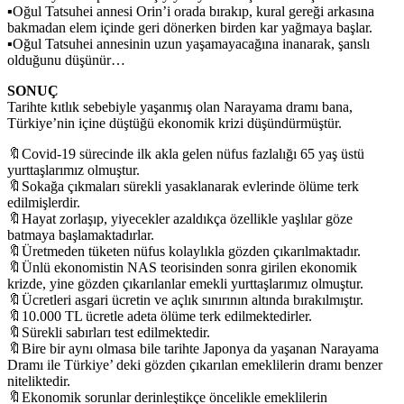
▪Oğul Tatsuhei annesi Orin’i orada bırakıp, kural gereği arkasına
bakmadan elem içinde geri dönerken birden kar yağmaya başlar.
▪Oğul Tatsuhei annesinin uzun yaşamayacağına inanarak, şanslı
olduğunu düşünür…
SONUÇ
Tarihte kıtlık sebebiyle yaşanmış olan Narayama dramı bana,
Türkiye’nin içine düştüğü ekonomik krizi düşündürmüştür.
🔖Covid-19 sürecinde ilk akla gelen nüfus fazlalığı 65 yaş üstü
yurttaşlarımız olmuştur.
🔖Sokağa çıkmaları sürekli yasaklanarak evlerinde ölüme terk
edilmişlerdir.
🔖Hayat zorlaşıp, yiyecekler azaldıkça özellikle yaşlılar göze
batmaya başlamaktadırlar.
🔖Üretmeden tüketen nüfus kolaylıkla gözden çıkarılmaktadır.
🔖Ünlü ekonomistin NAS teorisinden sonra girilen ekonomik
krizde, yine gözden çıkarılanlar emekli yurttaşlarımız olmuştur.
🔖Ücretleri asgari ücretin ve açlık sınırının altında bırakılmıştır.
🔖10.000 TL ücretle adeta ölüme terk edilmektedirler.
🔖Sürekli sabırları test edilmektedir.
🔖Bire bir aynı olmasa bile tarihte Japonya da yaşanan Narayama
Dramı ile Türkiye’ deki gözden çıkarılan emeklilerin dramı benzer
niteliktedir.
🔖Ekonomik sorunlar derinleştikçe öncelikle emeklilerin