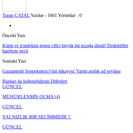
Turan ÇATAL
Yazılar - 1601
Yorumlar - 0
Önceki Yazı
Küpü ve içindekini gören çiftçi büyük bir tuzağa düştü! Dedektifler
harekete geçti
Sonraki Yazı
Gaziantepli Şenpekmezci’nin hikayesi: Yarım asırlık ud sevdası
Bunları da beğenebilirsin
Diğerleri
GÜNCEL
MÜHÜRLENMİŞ OLMA (4)
GÜNCEL
YALNIZLIK BİR SEÇİMMİDİR ?.
GÜNCEL