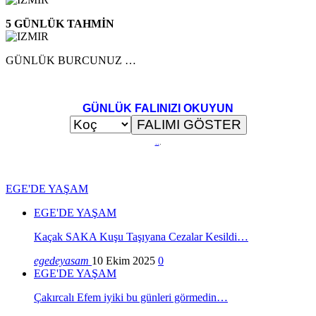
5 GÜNLÜK TAHMİN
GÜNLÜK BURCUNUZ …
GÜNLÜK FALINIZI OKUYUN
..
.
EGE'DE YAŞAM
EGE'DE YAŞAM
Kaçak SAKA Kuşu Taşıyana Cezalar Kesildi…
egedeyasam
10 Ekim 2025
0
EGE'DE YAŞAM
Çakırcalı Efem iyiki bu günleri görmedin…