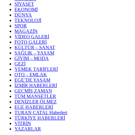
SİYASET
EKONOMİ
DÜNYA
TEKNOLOJİ
SPOR
MAGAZİN
VİDEO GALERİ
FOTO GALERİ
KÜLTÜR – SANAT
SAĞLIK – YAŞAM
GİYİM – MODA
GEZİ
YEMEK TARİFLERİ
OTO – EMLAK
EGE’DE YAŞAM
İZMİR HABERLERİ
GEÇMİŞ ZAMAN
TÜM MANŞETLER
DENİZLER ÖLMEZ
EGE HABERLERİ
TURAN ÇATAL Haberleri
TÜRKİYE HABERLERİ
VİTRİN
YAZARLAR