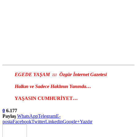
EGEDE YAŞAM ::: Özgür İnternet Gazetesi
Halkın ve Sadece Haklının Yanında…
YAŞASIN CUMHURİYET…
0
6.177
Paylaş
WhatsApp
Telegram
E-
posta
Facebook
Twitter
Linkedin
Google+
Yazdır