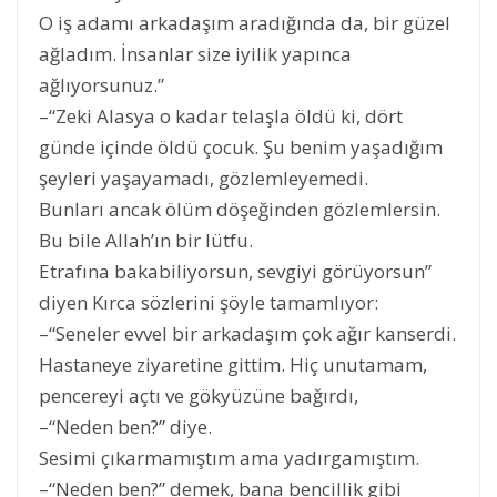
O iş adamı arkadaşım aradığında da, bir güzel
ağladım. İnsanlar size iyilik yapınca
ağlıyorsunuz.”
–“Zeki Alasya o kadar telaşla öldü ki, dört
günde içinde öldü çocuk. Şu benim yaşadığım
şeyleri yaşayamadı, gözlemleyemedi.
Bunları ancak ölüm döşeğinden gözlemlersin.
Bu bile Allah’ın bir lütfu.
Etrafına bakabiliyorsun, sevgiyi görüyorsun”
diyen Kırca sözlerini şöyle tamamlıyor:
–“Seneler evvel bir arkadaşım çok ağır kanserdi.
Hastaneye ziyaretine gittim. Hiç unutamam,
pencereyi açtı ve gökyüzüne bağırdı,
–“Neden ben?” diye.
Sesimi çıkarmamıştım ama yadırgamıştım.
–“Neden ben?” demek, bana bencillik gibi