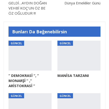
GELDİ…AYDIN DOĞAN
Dünya Emekliler Günü
VEHBİ KOÇ’UN ÖZ BE
ÖZ OĞLUDUR !!!
Bunları Da Beğenebilirsin
GÜNCEL
GÜNCEL
” DEMOKRASİ “, ”
MANİSA TARZANI
MONARŞİ ” ,”
ARİSTOKRASİ “
GÜNCEL
GÜNCEL