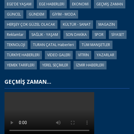
EGE'DE YAŞAM
EGE HABERLERİ
EKONOMİ
GEÇMİŞ ZAMAN
GÜNCEL
GÜNDEM
GİYİM - MODA
HERŞEY ÇOK GÜZEL OLACAK
KÜLTÜR - SANAT
MAGAZİN
Reklamlar
SAĞLIK - YAŞAM
SON DAKİKA
SPOR
SİYASET
TEKNOLOJİ
TURAN ÇATAL Haberleri
TÜM MANŞETLER
TÜRKİYE HABERLERİ
VİDEO GALERİ
VİTRİN
YAZARLAR
YEMEK TARİFLERİ
YEREL SEÇİMLER
İZMİR HABERLERİ
GEÇMİŞ ZAMAN…