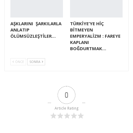
AŞKLARINI ŞARKILARLA
TÜRKİYE’YE HİÇ
ANLATIP
BİTMEYEN
ÖLÜMSÜZLEŞTİLER…
EMPERYALİZM : FAREYE
KAPLANI
BOĞDURTMAK…
ÖNCE
SONRA
0
Article Rating