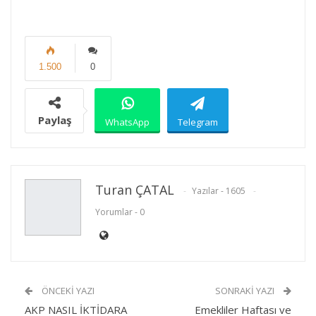
1.500
0
Paylaş
WhatsApp
Telegram
E-posta
Facebook
Twitter
Turan ÇATAL
Yazılar - 1605
Yorumlar - 0
Linkedin
Google+
Yazdır
ÖNCEKI YAZI
SONRAKI YAZI
AKP NASIL İKTİDARA
Emekliler Haftası ve