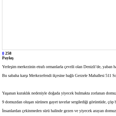
0
258
Paylaş
Yerleşim merkezinin etrafı ormanlarla çevrili olan Denizli’de, yaban
Bu sabaha karşı Merkezefendi ilçesine bağlı Gerzele Mahallesi 511 So
Yaşanan kuraklık nedeniyle doğada yiyecek bulmakta zorlanan domuz sü
9 domuzdan oluşan sürünen gayet tavırlar sergilediği görüntüde, çöp bid
İnsanlardan çekinmeden sürü halinde gezen ve yiyecek arayan domuzla