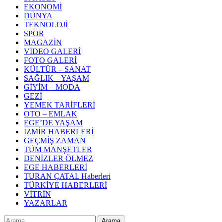
EKONOMİ
DÜNYA
TEKNOLOJİ
SPOR
MAGAZİN
VİDEO GALERİ
FOTO GALERİ
KÜLTÜR – SANAT
SAĞLIK – YAŞAM
GİYİM – MODA
GEZİ
YEMEK TARİFLERİ
OTO – EMLAK
EGE’DE YAŞAM
İZMİR HABERLERİ
GEÇMİŞ ZAMAN
TÜM MANŞETLER
DENİZLER ÖLMEZ
EGE HABERLERİ
TURAN ÇATAL Haberleri
TÜRKİYE HABERLERİ
VİTRİN
YAZARLAR