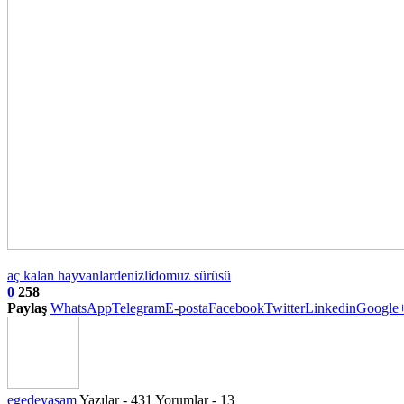
aç kalan hayvanlar
denizli
domuz sürüsü
0
258
Paylaş
WhatsApp
Telegram
E-posta
Facebook
Twitter
Linkedin
Google
egedeyasam
Yazılar - 431
Yorumlar - 13