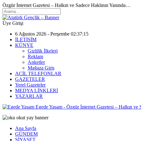
Özgür İnternet Gazetesi – Halkın ve Sadece Haklının Yanında…
Üye Girişi
6 Ağustos 2026 - Perşembe 02:37:15
İLETİŞİM
KÜNYE
Gizlilik İlkeleri
Reklam
Anketler
Mağaza Giriş
ACİL TELEFONLAR
GAZETELER
Yerel Gazeteler
MEDYA LİNKLERİ
YAZARLAR
Egede Yaşam - Özgür İnternet Gazetesi – Halkın ve
Ana Sayfa
GÜNDEM
SİYASET