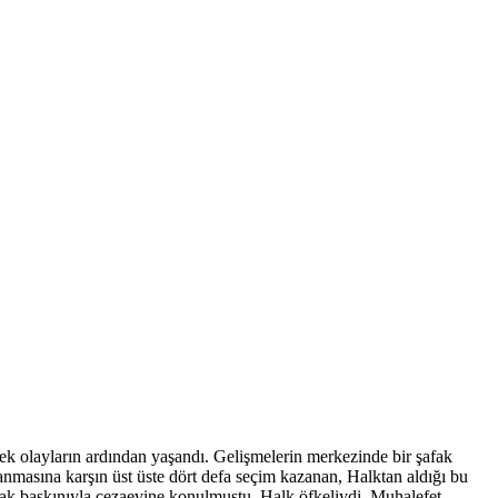
ek olayların ardından yaşandı. Gelişmelerin merkezinde bir şafak
anmasına karşın üst üste dört defa seçim kazanan, Halktan aldığı bu
fak baskınıyla cezaevine konulmuştu. Halk öfkeliydi. Muhalefet