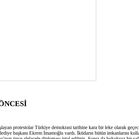
ÖNCESİ
layan protestolar Türkiye demokrasi tarihine kara bir leke olarak geçec
 belediye başkanı Ekrem İmamoğlu vardı. İktidarın bütün imkanlarını kull
’nun önce alelacele diploması iptal edilmiş. Sonra da hukuksuz bir şa