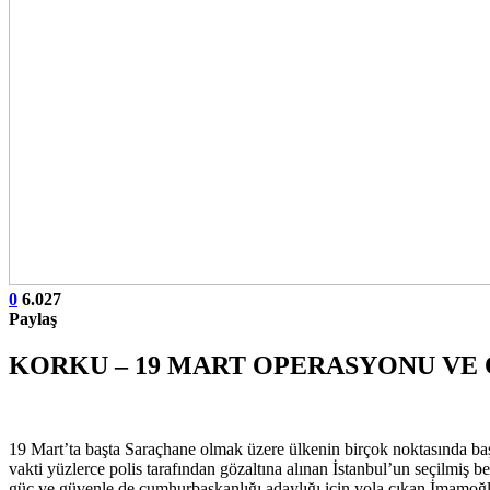
0
6.027
Paylaş
KORKU – 19 MART OPERASYONU VE 
19 Mart’ta başta Saraçhane olmak üzere ülkenin birçok noktasında baş
vakti yüzlerce polis tarafından gözaltına alınan İstanbul’un seçilmiş
güç ve güvenle de cumhurbaşkanlığı adaylığı için yola çıkan İmamoğlu