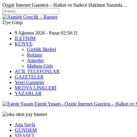
Özgür İnternet Gazetesi – Halkın ve Sadece Haklının Yanında…
Üye Girişi
9 Ağustos 2026 - Pazar 02:58:31
İLETİŞİM
KÜNYE
Gizlilik İlkeleri
Reklam
Anketler
Mağaza Giriş
ACİL TELEFONLAR
GAZETELER
Yerel Gazeteler
MEDYA LİNKLERİ
YAZARLAR
Egede Yaşam - Özgür İnternet Gazetesi – Halkın ve
Ana Sayfa
GÜNDEM
SİYASET