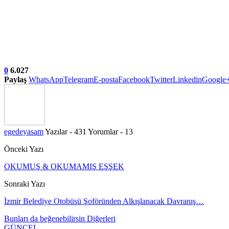
0
6.027
Paylaş
WhatsApp
Telegram
E-posta
Facebook
Twitter
Linkedin
Google
egedeyasam
Yazılar - 431
Yorumlar - 13
Önceki Yazı
OKUMUŞ & OKUMAMIŞ EŞŞEK
Sonraki Yazı
İzmir Belediye Otobüsü Şoföründen Alkışlanacak Davranış…
Bunları da beğenebilirsin
Diğerleri
GÜNCEL