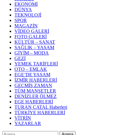
EKONOMİ
DÜNYA
TEKNOLOJİ
SPOR
MAGAZİN
VİDEO GALERİ
FOTO GALERİ
KÜLTÜR – SANAT
SAĞLIK – YAŞAM
GİYİM – MODA
GEZİ
YEMEK TARİFLERİ
OTO – EMLAK
EGE’DE YAŞAM
İZMİR HABERLERİ
GEÇMİŞ ZAMAN
TÜM MANŞETLER
DENİZLER ÖLMEZ
EGE HABERLERİ
TURAN ÇATAL Haberleri
TÜRKİYE HABERLERİ
VİTRİN
YAZARLAR