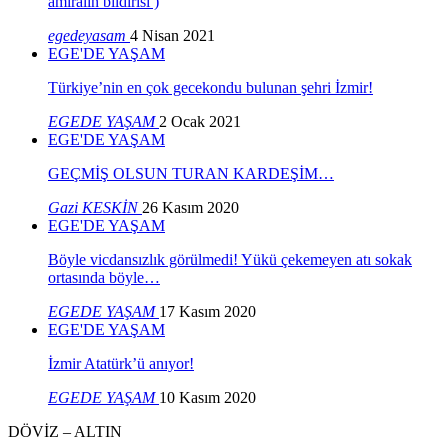
amiralin bildirisi )
egedeyasam
4 Nisan 2021
EGE'DE YAŞAM
Türkiye’nin en çok gecekondu bulunan şehri İzmir!
EGEDE YAŞAM
2 Ocak 2021
EGE'DE YAŞAM
GEÇMİŞ OLSUN TURAN KARDEŞİM…
Gazi KESKİN
26 Kasım 2020
EGE'DE YAŞAM
Böyle vicdansızlık görülmedi! Yükü çekemeyen atı sokak
ortasında böyle…
EGEDE YAŞAM
17 Kasım 2020
EGE'DE YAŞAM
İzmir Atatürk’ü anıyor!
EGEDE YAŞAM
10 Kasım 2020
DÖVİZ – ALTIN