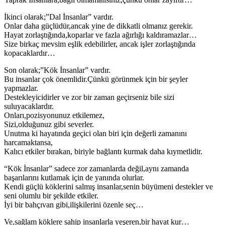
İkinci olarak;”Dal İnsanlar” vardır.
Onlar daha güçlüdür,ancak yine de dikkatli olmanız gerekir.
Hayat zorlaştığında,koparlar ve fazla ağırlığı kaldıramazlar…
Size birkaç mevsim eşlik edebilirler, ancak işler zorlaştığında
kopacaklardır…
Son olarak;”Kök İnsanlar” vardır.
Bu insanlar çok önemlidir.Çünkü görünmek için bir şeyler
yapmazlar.
Destekleyicidirler ve zor bir zaman geçirseniz bile sizi
suluyacaklardır.
Onları,pozisyonunuz etkilemez,
Sizi,olduğunuz gibi severler.
Unutma ki hayatında geçici olan biri için değerli zamanını
harcamaktansa,
Kalıcı etkiler bırakan, biriyle bağlantı kurmak daha kıymetlidir.
“Kök İnsanlar” sadece zor zamanlarda değil,aynı zamanda
başarılarını kutlamak için de yanında olurlar.
Kendi güçlü köklerini salmış insanlar,senin büyümeni destekler ve
seni olumlu bir şekilde etkiler.
İyi bir bahçıvan gibi,ilişkilerini özenle seç…
Ve,sağlam köklere sahip insanlarla yeşeren,bir hayat kur…