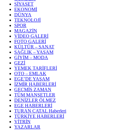
SİYASET
EKONOMİ
DÜNYA
TEKNOLOJİ
SPOR
MAGAZİN
VİDEO GALERİ
FOTO GALERİ
KÜLTÜR – SANAT
SAĞLIK – YAŞAM
GİYİM – MODA
GEZİ
YEMEK TARİFLERİ
OTO – EMLAK
EGE’DE YAŞAM
İZMİR HABERLERİ
GEÇMİŞ ZAMAN
TÜM MANŞETLER
DENİZLER ÖLMEZ
EGE HABERLERİ
TURAN ÇATAL Haberleri
TÜRKİYE HABERLERİ
VİTRİN
YAZARLAR