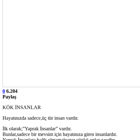
0
6.204
Paylaş
KÖK İNSANLAR
Hayatınızda sadece,üç tür insan vardır.
İlk olarak;”Yaprak İnsanlar” vardır.
Bunlar,sadece bir mevsim için hayatınıza giren insanlardır.
Yaprak İnsanlara,bağlı olmamalısınız,çünkü onlar zayıftır…