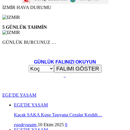
İZMİR HAVA DURUMU
5 GÜNLÜK TAHMİN
GÜNLÜK BURCUNUZ …
GÜNLÜK FALINIZI OKUYUN
..
.
EGE'DE YAŞAM
EGE'DE YAŞAM
Kaçak SAKA Kuşu Taşıyana Cezalar Kesildi…
egedeyasam
10 Ekim 2025
0
EGE'DE YAŞAM