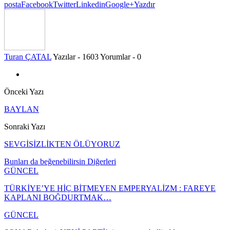
posta
Facebook
Twitter
Linkedin
Google+
Yazdır
Turan ÇATAL
Yazılar - 1603
Yorumlar - 0
Önceki Yazı
BAYLAN
Sonraki Yazı
SEVGİSİZLİKTEN ÖLÜYORUZ
Bunları da beğenebilirsin
Diğerleri
GÜNCEL
TÜRKİYE’YE HİÇ BİTMEYEN EMPERYALİZM : FAREYE
KAPLANI BOĞDURTMAK…
GÜNCEL