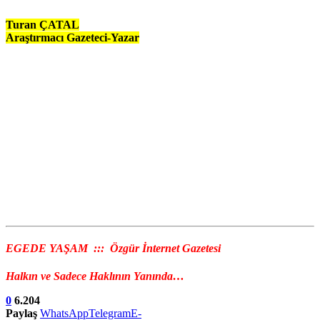
Turan ÇATAL
Araştırmacı Gazeteci-Yazar
EGEDE YAŞAM ::: Özgür İnternet Gazetesi
Halkın ve Sadece Haklının Yanında…
0
6.204
Paylaş
WhatsApp
Telegram
E-