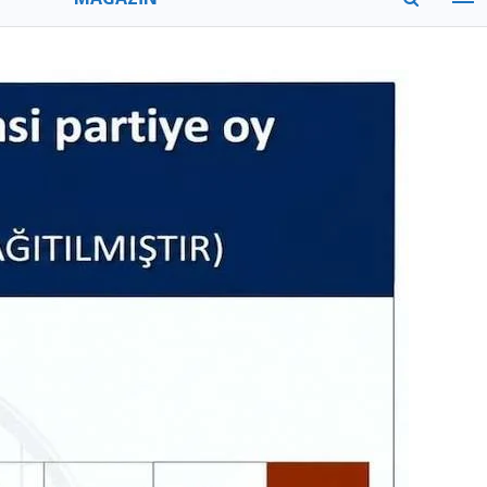
MODA
GEZİ
ZAMAN
TÜM MANŞETLER
VİTRİN
YAZARLAR