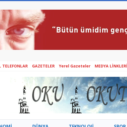
L TELEFONLAR
GAZETELER
Yerel Gazeteler
MEDYA LİNKLER
NOMİ
DÜNYA
TEKNOLOJİ
SPOR