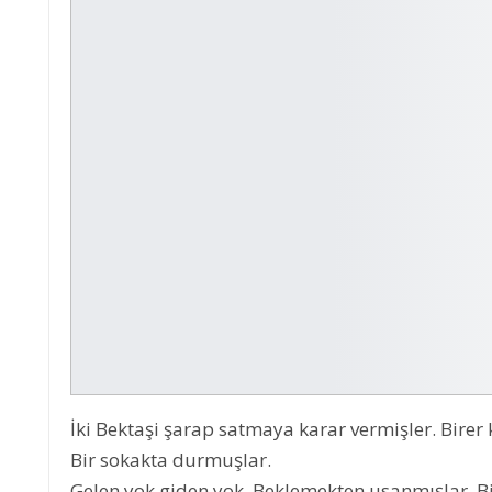
İki Bektaşi şarap satmaya karar vermişler. Birer
Bir sokakta durmuşlar.
Gelen yok giden yok. Beklemekten usanmışlar. Bir