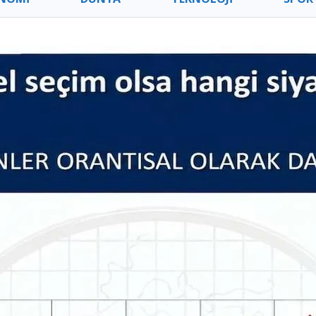
ÜR – SANAT
SAĞLIK – YAŞAM
GİYİM – 
GE’DE YAŞAM
İZMİR HABERLERİ
GEÇMİŞ 
TURAN ÇATAL HABERLERI
TÜRKİYE HABERLERİ