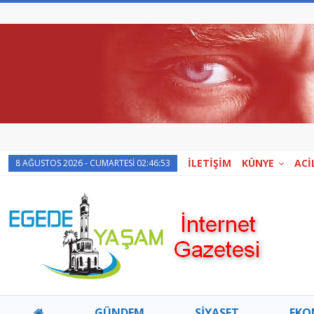
İLETİŞİM
KÜNYE
ACİ
8 AĞUSTOS 2026 - CUMARTESI 02:46:53
GÜNDEM
SİYASET
EKO