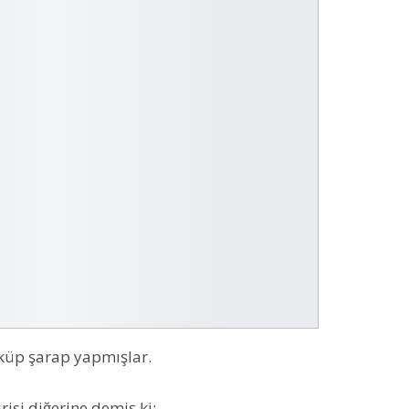
 küp şarap yapmışlar.
isi diğerine demiş ki: