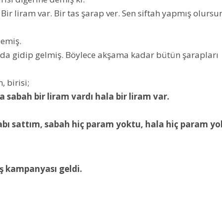
r liram var. Bir tas şarap ver. Sen siftah yapmış olursu
demiş.
sında gidip gelmiş. Böylece akşama kadar bütün şarapları
 birisi;
a sabah bir liram vardı hala bir liram var.
arabı sattım, sabah hiç param yoktu, hala hiç param yo
ış kampanyası geldi.