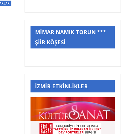
ARLAR
MİMAR NAMIK TORUN ***
ŞİİR KÖŞESİ
İZMİR ETKİNLİKLER