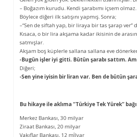
– Boğazım kurudu. Kendi şarabımı içsem olmaz. Bi
Böylece diğeri ilk satışını yapmış. Sonra;
–“Sen de siftah yap, bir liraya bir tas şarap ver” 
Kısaca, o bir lira akşama kadar ikisinin de ara
satmışlar.
Akşam boş küplerle sallana sallana eve dönerken,
-Bugün işler iyi gitti. Bütün şarabı sattım. Am
Diğeri;
-Sen yine iyisin bir liran var. Ben de bütün ş
Bu hikaye ile aklıma “Türkiye Tek Yürek” bağ
Merkez Bankası, 30 milyar
Ziraat Bankası, 20 milyar
Vakıflar Bankası, 12 mİlyar