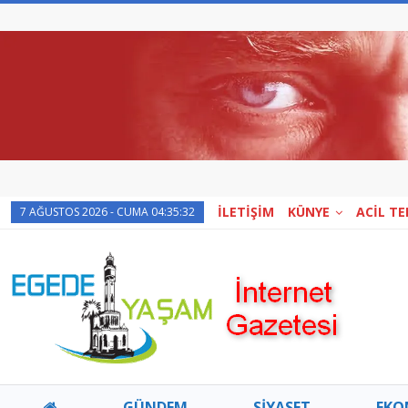
İLETİŞİM
KÜNYE
ACİL T
7 AĞUSTOS 2026 - CUMA 04:35:32
GÜNDEM
SİYASET
EKO