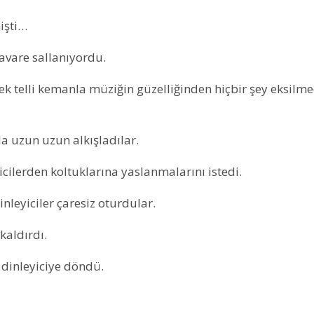
işti…
avare sallanıyordu.
tek telli kemanla müziğin güzelliğinden hiçbir şey eksilm
a uzun uzun alkışladılar.
icilerden koltuklarına yaslanmalarını istedi.
nleyiciler çaresiz oturdular.
kaldırdı.
r dinleyiciye döndü.