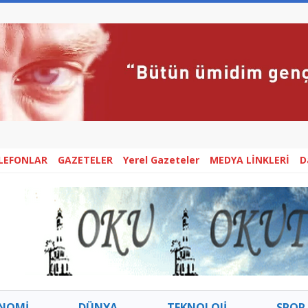
ELEFONLAR
GAZETELER
Yerel Gazeteler
MEDYA LİNKLERİ
D
NOMİ
DÜNYA
TEKNOLOJİ
SPOR