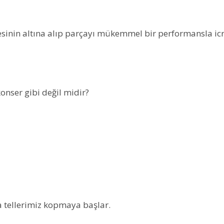
nesinin altına alıp parçayı mükemmel bir performansla ic
konser gibi değil midir?
DENİZLER ÖLMEZ
DENİZLER ÖLM
 tellerimiz kopmaya başlar.