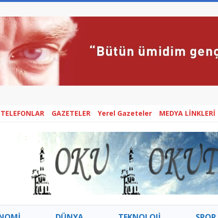
 TELEFONLAR
GAZETELER
Yerel Gazeteler
MEDYA LİNKLERİ
NOMİ
DÜNYA
TEKNOLOJİ
SPOR