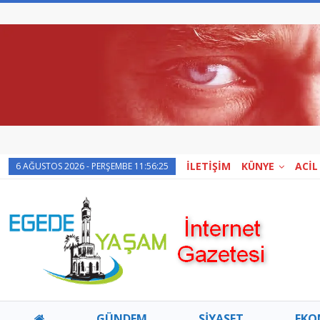
İLETİŞİM
KÜNYE
ACİL
6 AĞUSTOS 2026 - PERŞEMBE 11:56:25
GÜNDEM
SİYASET
EKO