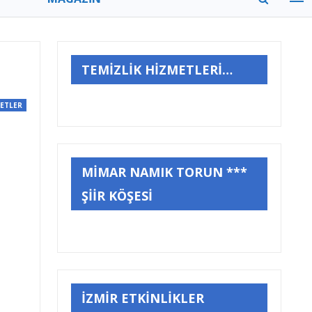
MODA
GEZİ
ZAMAN
TÜM MANŞETLER
TEMİZLİK HİZMETLERİ…
VİTRİN
YAZARLAR
ETLER
MİMAR NAMIK TORUN ***
ŞİİR KÖŞESİ
İZMİR ETKİNLİKLER