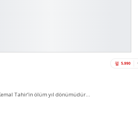
5.990
z Kemal Tahir’in ölüm yıl dönümüdür…