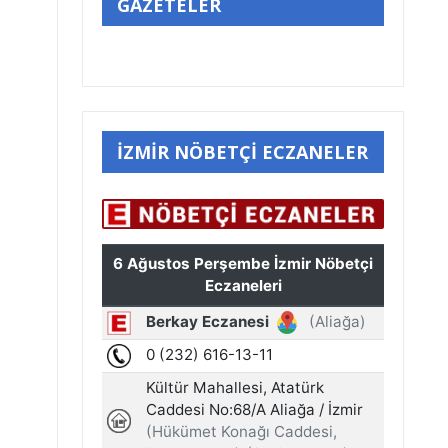
GAZETELER
İZMİR NÖBETÇİ ECZANELER