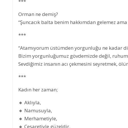
***
Orman ne demiş?
“Şuncacık balta benim hakkımdan gelemez ama n
***
“Atamıyorum üstümden yorgunluğu ne kadar di
Bizim yorgunluğumuz gövdemizde değil, ruhumu
Sevdiğimiz insanın acı çekmesini seyretmek, ölü
***
Kadın her zaman;
🔸 Aklıyla,
🔸 Namusuyla,
🔸 Merhametiyle,
🔸 Cesaretiyle güzeldir.