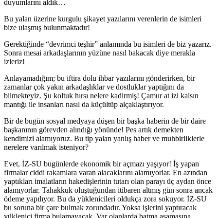
duyumlarını aldık…
Bu yalan üzerine kurgulu şikayet yazılarını verenlerin de isimleri
bize ulaşmış bulunmaktadır!
Gerektiğinde “devrimci teşhir” anlamında bu isimleri de biz yazarız.
Sonra mesai arkadaşlarının yüzüne nasıl bakacak diye merakla
izleriz!
Anlayamadığım; bu iftira dolu ihbar yazılarını gönderirken, bir
zamanlar çok yakın arkadaşlıklar ve dostluklar yaptığını da
bilmekteyiz. Şu koltuk hırsı nelere kadirmiş! Çamur at izi kalsın
mantığı ile insanları nasıl da küçültüp alçaklaştırıyor.
Bir de bugün sosyal medyaya düşen bir başka haberin de bir daire
başkanının görevden alındığı yönünde! Pes artık demekten
kendimizi alamıyoruz. Bu tip yalan yanlış haber ve muhbirliklerle
nerelere varılmak isteniyor?
Evet, İZ-SU bugünlerde ekonomik bir açmazı yaşıyor! İş yapan
firmalar ciddi rakamlara varan alacaklarını alamıyorlar. En azından
yaptıkları imalatların hakedişlerinin tutarı olan parayı üç aydan önce
alamıyorlar. Tahakkuk oluştuğundan itibaren altmış gün sonra ancak
ödeme yapılıyor. Bu da yüklenicileri oldukça zora sokuyor. İZ-SU
bu soruna bir çare bulmak zorundadır. Yoksa işlerini yaptıracak
yüklenici firma bulamayacak. Var olanlarda batma aşamasına