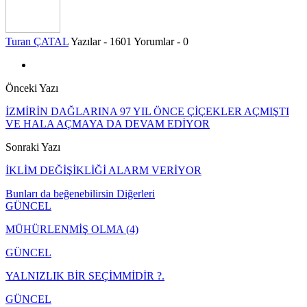
Turan ÇATAL
Yazılar - 1601
Yorumlar - 0
Önceki Yazı
İZMİRİN DAĞLARINA 97 YIL ÖNCE ÇİÇEKLER AÇMIŞTI
VE HALA AÇMAYA DA DEVAM EDİYOR
Sonraki Yazı
İKLİM DEĞİŞİKLİĞİ ALARM VERİYOR
Bunları da beğenebilirsin
Diğerleri
GÜNCEL
MÜHÜRLENMİŞ OLMA (4)
GÜNCEL
YALNIZLIK BİR SEÇİMMİDİR ?.
GÜNCEL