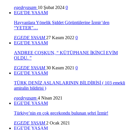
egedeyasam
10 Şubat 2024
0
EGE'DE YAŞAM
Hayvanlara Yönelik Şiddet Görüntülerine İzmir’den
“YETER”…
EGEDE YAŞAM
27 Kasım 2022
0
EGE'DE YAŞAM
ANDREE COŞKUN, “ KÜTÜPHANE İKİNCİ EVİM
OLDU. ”
EGEDE YAŞAM
30 Kasım 2021
0
EGE'DE YAŞAM
TÜRK DENİZ ASLANLARININ BİLDİRİSİ ( 103 emekli
amiralin bildirisi )
egedeyasam
4 Nisan 2021
EGE'DE YAŞAM
Türkiye’nin en çok gecekondu bulunan şehri İzmir!
EGEDE YAŞAM
2 Ocak 2021
EGE'DE YAŞAM