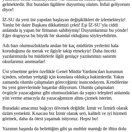
gelmektedir. Biz buradan ilgililere duyurmuş olalım. İnfial geliyorum
diyor!
İZ-SU da yeni üst yapıdan başlayan değişiklikleri de izlemekteyiz!
Yanlız bir daire Başkanı dikkatimizi çekti! Eşi İZ-SU’yla ciddi
anlamda iş yapan bir firmanın sahibiymiş! Duyumlarımız bu yönde!
Eğer dogruysa bu büyük bir skandal olduğunu söyleyebilirim.
Adı bazı olumsuzluklarla anılan bir kaç müdürün yerlerini hala
koruduğunu da merak ve ilgiyle takip etmekyiz! Daha önceki
yazılarımızda bu müdürlerle ilgili genişçe yazılarımızı sanırım
okurlarımız anımsarlar!
Üst yönetime gelen özellikle Genel Müdür Yardımcıları kurumun
içinden, sıfırdan yetiştiği için konulara oldukça hakimlerdir. Yakın
zamanda olumlu çalışmaları göreceğimiz inancındayım. Kendilerine
bu yeni görevlerinde başarılar diliyorum. Olumlu çalışmaları
övgüyle yazacağımız gibi olumsuzlukları da yapıcı leleştirel anlamda
yön verme amacıyla da yazacağımızın altını çizmek isterim.
Buradaki amacımız bağcıyı dövmek değildir. İzmir ve İzmirli olarak
üzüm yemektir. Kısacası biz İzmir olarak seri, kaliteli ve iyi hizmeti
görmek, daha da ötesi yaşamak istiyoruz. Hepsi bu!
Yazımın başında da belirttiğim gibi şu muhbir mantığı ile iftira dolu