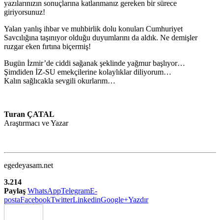
yazılarınızın sonuçlarına katlanmanız gereken bir sürece
giriyorsunuz!
Yalan yanlış ihbar ve muhbirlik dolu konuları Cumhuriyet
Savcılığına taşınıyor olduğu duyumlarını da aldık. Ne demişler
ruzgar eken fırtına biçermiş!
Bugün İzmir’de ciddi sağanak şeklinde yağmur başlıyor…
Şimdiden İZ-SU emekçilerine kolaylıklar diliyorum…
Kalın sağlıcakla sevgili okurlarım…
Turan ÇATAL
Araştırmacı ve Yazar
egedeyasam.net
3.214
Paylaş
WhatsApp
Telegram
E-
posta
Facebook
Twitter
Linkedin
Google+
Yazdır