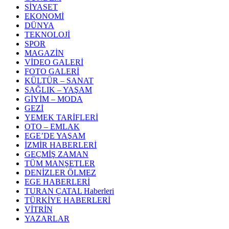
SİYASET
EKONOMİ
DÜNYA
TEKNOLOJİ
SPOR
MAGAZİN
VİDEO GALERİ
FOTO GALERİ
KÜLTÜR – SANAT
SAĞLIK – YAŞAM
GİYİM – MODA
GEZİ
YEMEK TARİFLERİ
OTO – EMLAK
EGE’DE YAŞAM
İZMİR HABERLERİ
GEÇMİŞ ZAMAN
TÜM MANŞETLER
DENİZLER ÖLMEZ
EGE HABERLERİ
TURAN ÇATAL Haberleri
TÜRKİYE HABERLERİ
VİTRİN
YAZARLAR