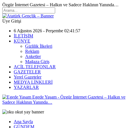
Özgür İnternet Gazetesi – Halkın ve Sadece Haklının Yanında…
Üye Girişi
6 Ağustos 2026 - Perşembe 02:41:57
İLETİŞİM
KÜNYE
Gizlilik İlkeleri
Reklam
Anketler
Mağaza Giriş
ACİL TELEFONLAR
GAZETELER
Yerel Gazeteler
MEDYA LİNKLERİ
YAZARLAR
Egede Yaşam - Özgür İnternet Gazetesi – Halkın ve
Sadece Haklının Yanında…
Ana Sayfa
GÜNDEM