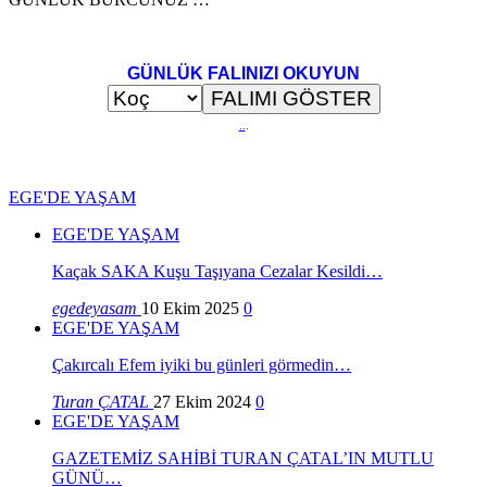
GÜNLÜK FALINIZI OKUYUN
..
.
EGE'DE YAŞAM
EGE'DE YAŞAM
Kaçak SAKA Kuşu Taşıyana Cezalar Kesildi…
egedeyasam
10 Ekim 2025
0
EGE'DE YAŞAM
Çakırcalı Efem iyiki bu günleri görmedin…
Turan ÇATAL
27 Ekim 2024
0
EGE'DE YAŞAM
GAZETEMİZ SAHİBİ TURAN ÇATAL’IN MUTLU
GÜNÜ…