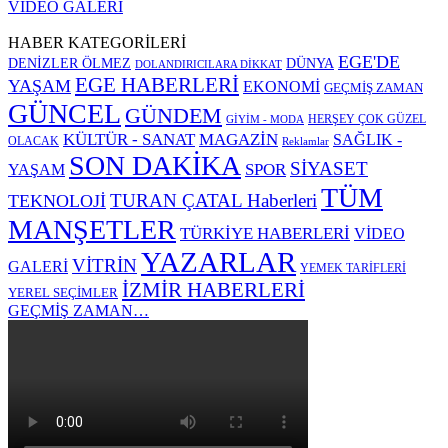
VİDEO GALERİ
HABER KATEGORİLERİ
EGE'DE
DENİZLER ÖLMEZ
DÜNYA
DOLANDIRICILARA DİKKAT
EGE HABERLERİ
YAŞAM
EKONOMİ
GEÇMİŞ ZAMAN
GÜNCEL
GÜNDEM
HERŞEY ÇOK GÜZEL
GİYİM - MODA
KÜLTÜR - SANAT
MAGAZİN
SAĞLIK -
OLACAK
Reklamlar
SON DAKİKA
SİYASET
SPOR
YAŞAM
TÜM
TURAN ÇATAL Haberleri
TEKNOLOJİ
MANŞETLER
TÜRKİYE HABERLERİ
VİDEO
YAZARLAR
VİTRİN
GALERİ
YEMEK TARİFLERİ
İZMİR HABERLERİ
YEREL SEÇİMLER
GEÇMİŞ ZAMAN…