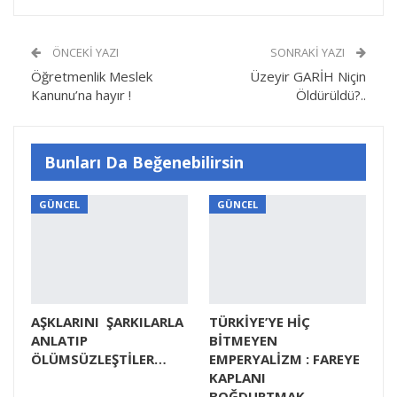
ÖNCEKI YAZI
SONRAKI YAZI
Öğretmenlik Meslek
Üzeyir GARİH Niçin
Kanunu’na hayır !
Öldürüldü?..
Bunları Da Beğenebilirsin
GÜNCEL
GÜNCEL
AŞKLARINI ŞARKILARLA
TÜRKİYE’YE HİÇ
ANLATIP
BİTMEYEN
ÖLÜMSÜZLEŞTİLER…
EMPERYALİZM : FAREYE
KAPLANI
BOĞDURTMAK…