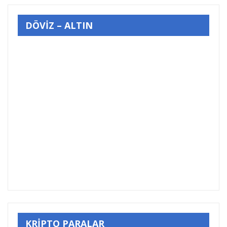
DÖVİZ – ALTIN
KRİPTO PARALAR