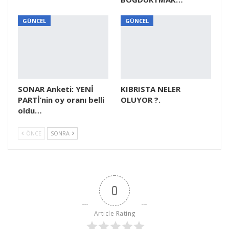
GÜNCEL
GÜNCEL
SONAR Anketi: YENİ
KIBRISTA NELER
PARTİ’nin oy oranı belli
OLUYOR ?.
oldu…
ÖNCE
SONRA
0
Article Rating