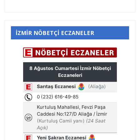
İZMİR NÖBETÇİ ECZANELER