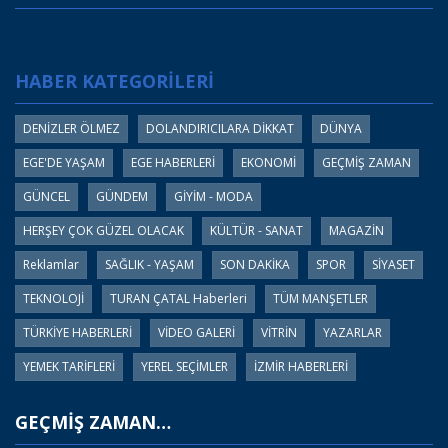
HABER KATEGORİLERİ
DENİZLER ÖLMEZ
DOLANDIRICILARA DİKKAT
DÜNYA
EGE'DE YAŞAM
EGE HABERLERİ
EKONOMİ
GEÇMİŞ ZAMAN
GÜNCEL
GÜNDEM
GİYİM - MODA
HERŞEY ÇOK GÜZEL OLACAK
KÜLTÜR - SANAT
MAGAZİN
Reklamlar
SAĞLIK - YAŞAM
SON DAKİKA
SPOR
SİYASET
TEKNOLOJİ
TURAN ÇATAL Haberleri
TÜM MANŞETLER
TÜRKİYE HABERLERİ
VİDEO GALERİ
VİTRİN
YAZARLAR
YEMEK TARİFLERİ
YEREL SEÇİMLER
İZMİR HABERLERİ
GEÇMİŞ ZAMAN…