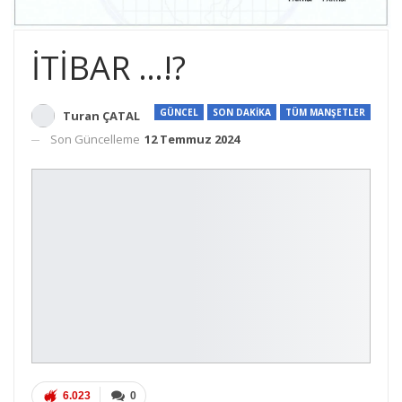
İTİBAR …!?
GÜNCEL
SON DAKİKA
TÜM MANŞETLER
Turan ÇATAL
Son Güncelleme
12 Temmuz 2024
6.023
0