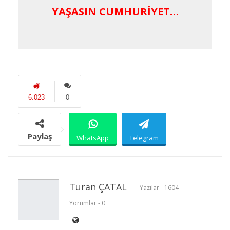
YAŞASIN CUMHURİYET…
6.023
0
Paylaş
WhatsApp
Telegram
E-posta
Facebook
Twitter
Turan ÇATAL
Yazılar - 1604
Yorumlar - 0
Linkedin
Google+
Yazdır