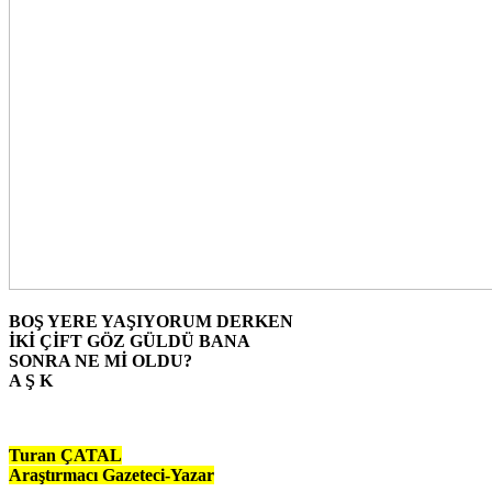
BOŞ YERE YAŞIYORUM DERKEN
İKİ ÇİFT GÖZ GÜLDÜ BANA
SONRA NE Mİ OLDU?
A Ş K
Turan ÇATAL
Araştırmacı Gazeteci-Yazar