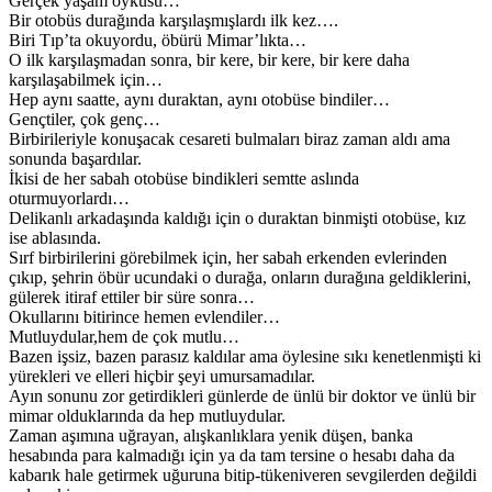
Gerçek yaşam öyküsü…
Bir otobüs durağında karşılaşmışlardı ilk kez….
Biri Tıp’ta okuyordu, öbürü Mimar’lıkta…
O ilk karşılaşmadan sonra, bir kere, bir kere, bir kere daha
karşılaşabilmek için…
Hep aynı saatte, aynı duraktan, aynı otobüse bindiler…
Gençtiler, çok genç…
Birbirileriyle konuşacak cesareti bulmaları biraz zaman aldı ama
sonunda başardılar.
İkisi de her sabah otobüse bindikleri semtte aslında
oturmuyorlardı…
Delikanlı arkadaşında kaldığı için o duraktan binmişti otobüse, kız
ise ablasında.
Sırf birbirilerini görebilmek için, her sabah erkenden evlerinden
çıkıp, şehrin öbür ucundaki o durağa, onların durağına geldiklerini,
gülerek itiraf ettiler bir süre sonra…
Okullarını bitirince hemen evlendiler…
Mutluydular,hem de çok mutlu…
Bazen işsiz, bazen parasız kaldılar ama öylesine sıkı kenetlenmişti ki
yürekleri ve elleri hiçbir şeyi umursamadılar.
Ayın sonunu zor getirdikleri günlerde de ünlü bir doktor ve ünlü bir
mimar olduklarında da hep mutluydular.
Zaman aşımına uğrayan, alışkanlıklara yenik düşen, banka
hesabında para kalmadığı için ya da tam tersine o hesabı daha da
kabarık hale getirmek uğuruna bitip-tükeniveren sevgilerden değildi