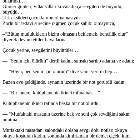
onlarınki…
Günler günleri, yıllar yılları kovaladıkça sevgileri de büyüdü,
büyüdü…
Tek eksikleri çocuklarının olmamasıydı.
Zorlu bir tedavi sürecine rağmen çocuk sahibi olmayınca;
–“Bütün mutlulukların bizim olmasını beklemek, bencillik olur”
diyerek devam ettiler hayatlarına…
Çocuk yerine, sevgilerini büyüttüler…
— “Senin için ölürüm” derdi kadın, sımsıkı sarılıp adama ve adam;
— “Hayır, ben senin için ölürüm” diye yanıt verirdi hep…
Bazen eve geldiğinde, aynanın üzerinde bir not görürdü kadın;
— “Bir tanem, kütüphanenin ikinci rafına bak…”
Kütüphanenin ikinci rafında başka bir not olurdu;
— “Mutfaktaki masanın üzerine bak ve seni çok sevdiğimi sakın
unutma…”
Mutfaktaki masadan, salondaki dolaba sevgi dolu notları okuya
okuya koşturan kadın, sonunda kimi zaman bir demet çiçek, kimi