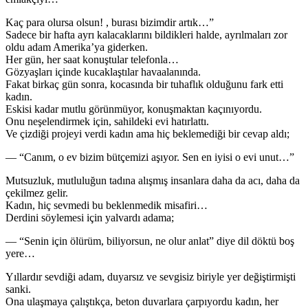
Kaç para olursa olsun! , burası bizimdir artık…”
Sadece bir hafta ayrı kalacaklarını bildikleri halde, ayrılmaları zor
oldu adam Amerika’ya giderken.
Her gün, her saat konuştular telefonla…
Gözyaşları içinde kucaklaştılar havaalanında.
Fakat birkaç gün sonra, kocasında bir tuhaflık olduğunu fark etti
kadın.
Eskisi kadar mutlu görünmüyor, konuşmaktan kaçınıyordu.
Onu neşelendirmek için, sahildeki evi hatırlattı.
Ve çizdiği projeyi verdi kadın ama hiç beklemediği bir cevap aldı;
— “Canım, o ev bizim bütçemizi aşıyor. Sen en iyisi o evi unut…”
Mutsuzluk, mutluluğun tadına alışmış insanlara daha da acı, daha da
çekilmez gelir.
Kadın, hiç sevmedi bu beklenmedik misafiri…
Derdini söylemesi için yalvardı adama;
— “Senin için ölürüm, biliyorsun, ne olur anlat” diye dil döktü boş
yere…
Yıllardır sevdiği adam, duyarsız ve sevgisiz biriyle yer değiştirmişti
sanki.
Ona ulaşmaya çalıştıkça, beton duvarlara çarpıyordu kadın, her