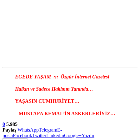
EGEDE YAŞAM ::: Özgür İnternet Gazetesi
Halkın ve Sadece Haklının Yanında…
YAŞASIN CUMHURİYET…
MUSTAFA KEMAL’İN ASKERLERİYİZ…
0
5.985
Paylaş
WhatsApp
Telegram
E-
posta
Facebook
Twitter
Linkedin
Google+
Yazdır