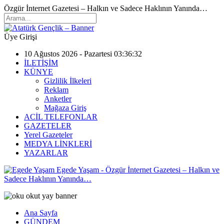
Özgür İnternet Gazetesi – Halkın ve Sadece Haklının Yanında…
Üye Girişi
10 Ağustos 2026 - Pazartesi 03:36:32
İLETİŞİM
KÜNYE
Gizlilik İlkeleri
Reklam
Anketler
Mağaza Giriş
ACİL TELEFONLAR
GAZETELER
Yerel Gazeteler
MEDYA LİNKLERİ
YAZARLAR
Egede Yaşam - Özgür İnternet Gazetesi – Halkın ve
Sadece Haklının Yanında…
Ana Sayfa
GÜNDEM