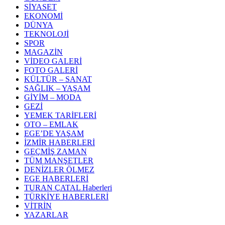
SİYASET
EKONOMİ
DÜNYA
TEKNOLOJİ
SPOR
MAGAZİN
VİDEO GALERİ
FOTO GALERİ
KÜLTÜR – SANAT
SAĞLIK – YAŞAM
GİYİM – MODA
GEZİ
YEMEK TARİFLERİ
OTO – EMLAK
EGE’DE YAŞAM
İZMİR HABERLERİ
GEÇMİŞ ZAMAN
TÜM MANŞETLER
DENİZLER ÖLMEZ
EGE HABERLERİ
TURAN ÇATAL Haberleri
TÜRKİYE HABERLERİ
VİTRİN
YAZARLAR