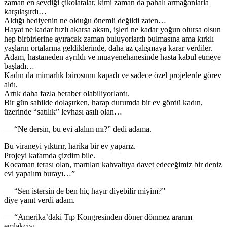
zaman en sevdiği çikolatalar, kimi zaman da pahalı armağanlarla
karşılaşırdı…
Aldığı hediyenin ne olduğu önemli değildi zaten…
Hayat ne kadar hızlı akarsa aksın, işleri ne kadar yoğun olursa olsun
hep birbirlerine ayıracak zaman buluyorlardı bulmasına ama kırklı
yaşların ortalarına geldiklerinde, daha az çalışmaya karar verdiler.
Adam, hastaneden ayrıldı ve muayenehanesinde hasta kabul etmeye
başladı…
Kadın da mimarlık bürosunu kapadı ve sadece özel projelerde görev
aldı.
Artık daha fazla beraber olabiliyorlardı.
Bir gün sahilde dolaşırken, harap durumda bir ev gördü kadın,
üzerinde “satılık” levhası asılı olan…
— “Ne dersin, bu evi alalım mı?” dedi adama.
Bu viraneyi yıktırır, harika bir ev yaparız.
Projeyi kafamda çizdim bile.
Kocaman terası olan, martıları kahvaltıya davet edeceğimiz bir deniz
evi yapalım burayı…”
— “Sen istersin de ben hiç hayır diyebilir miyim?”
diye yanıt verdi adam.
— “Amerika’daki Tıp Kongresinden döner dönmez ararım
emlakçıyı…