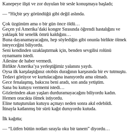
Kanepeye ilişti ve zor duyulan bir sesle konuşmaya başladı;
— “Hiçbir şey göründüğü gibi değil aslında.
Çok üzgünüm ama o bir gün önce öldü…
Geçen yıl Amerika’daki kongre Sırasında öğrendi hastalığını ve
yaklaşık bir senelik ömrü kaldığını…
Buna dayanamayacağını, hep söylediğin gibi onunla birlikte ölmek
isteyeceğini biliyordu.
Seni kendinden uzaklaştırmak için, benden sevgilisi rolünü
oynamamı istedi.
Ailesine de haber vermedi.
Birlikte Amerika’ya yerleştiğimiz yalanını yaydı.
Oysa ilk karşılaştığınız otobüs durağının karşısında bir ev tutmuştu.
Tedavi görüyor ve kurtulacağına inanıyordu ama olmadı.
Gece fenalaşmış, bakıcısı beni aradı, son anda yetiştim.
Sana bu kutuyu vermemi istedi…
Gözlerinden akan yaşları durduramayacağını biliyordu kadın.
Hemen oracıkta ölmek istiyordu.
Eline tutuşturulan kutuyu açmayı neden sonra akıl edebildi.
İtinayla katlanmış bir sürü kağıt duruyordu kutuda.
İlk kağıtta;
— “Lütfen bütün notları sırayla oku bir tanem” diyordu…