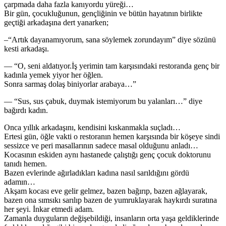
çarpmada daha fazla kanıyordu yüreği…
Bir gün, çocukluğunun, gençliğinin ve bütün hayatının birlikte
geçtiği arkadaşına dert yanarken;
–“Artık dayanamıyorum, sana söylemek zorundayım” diye sözünü
kesti arkadaşı.
— “O, seni aldatıyor.İş yerimin tam karşısındaki restoranda genç bir
kadınla yemek yiyor her öğlen.
Sonra sarmaş dolaş biniyorlar arabaya…”
— “Sus, sus çabuk, duymak istemiyorum bu yalanları…” diye
bağırdı kadın.
Onca yıllık arkadaşını, kendisini kıskanmakla suçladı…
Ertesi gün, öğle vakti o restoranın hemen karşısında bir köşeye sindi
sessizce ve peri masallarının sadece masal olduğunu anladı…
Kocasının eskiden aynı hastanede çalıştığı genç çocuk doktorunu
tanıdı hemen.
Bazen evlerinde ağırladıkları kadına nasıl sarıldığını gördü
adamın…
Akşam kocası eve gelir gelmez, bazen bağırıp, bazen ağlayarak,
bazen ona sımsıkı sarılıp bazen de yumruklayarak haykırdı suratına
her şeyi. İnkar etmedi adam.
Zamanla duyguların değişebildiği, insanların orta yaşa geldiklerinde