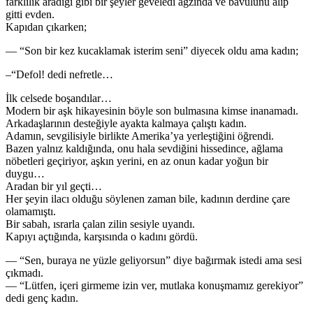
farklılık aradığı gibi bir şeyler geveledi ağzında ve bavulunu alıp
gitti evden.
Kapıdan çıkarken;
— “Son bir kez kucaklamak isterim seni” diyecek oldu ama kadın;
–“Defol! dedi nefretle…
İlk celsede boşandılar…
Modern bir aşk hikayesinin böyle son bulmasına kimse inanamadı.
Arkadaşlarının desteğiyle ayakta kalmaya çalıştı kadın.
Adamın, sevgilisiyle birlikte Amerika’ya yerleştiğini öğrendi.
Bazen yalnız kaldığında, onu hala sevdiğini hissedince, ağlama
nöbetleri geçiriyor, aşkın yerini, en az onun kadar yoğun bir
duygu…
Aradan bir yıl geçti…
Her şeyin ilacı olduğu söylenen zaman bile, kadının derdine çare
olamamıştı.
Bir sabah, ısrarla çalan zilin sesiyle uyandı.
Kapıyı açtığında, karşısında o kadını gördü.
— “Sen, buraya ne yüzle geliyorsun” diye bağırmak istedi ama sesi
çıkmadı.
— “Lütfen, içeri girmeme izin ver, mutlaka konuşmamız gerekiyor”
dedi genç kadın.