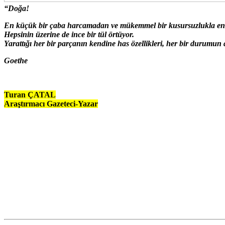
“Doğa!
En küçük bir çaba harcamadan ve mükemmel bir kusursuzlukla en ba
Hepsinin üzerine de ince bir tül örtüyor.
Yarattığı her bir parçanın kendine has özellikleri, her bir durumun 
Goethe
Turan ÇATAL
Araştırmacı Gazeteci-Yazar