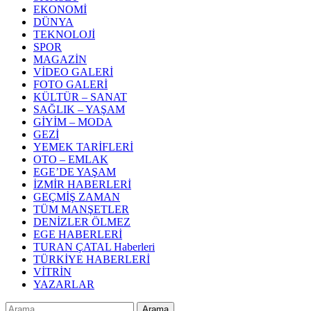
EKONOMİ
DÜNYA
TEKNOLOJİ
SPOR
MAGAZİN
VİDEO GALERİ
FOTO GALERİ
KÜLTÜR – SANAT
SAĞLIK – YAŞAM
GİYİM – MODA
GEZİ
YEMEK TARİFLERİ
OTO – EMLAK
EGE’DE YAŞAM
İZMİR HABERLERİ
GEÇMİŞ ZAMAN
TÜM MANŞETLER
DENİZLER ÖLMEZ
EGE HABERLERİ
TURAN ÇATAL Haberleri
TÜRKİYE HABERLERİ
VİTRİN
YAZARLAR