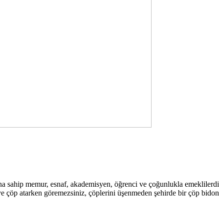
buna sahip memur, esnaf, akademisyen, öğrenci ve çoğunlukla emeklilerdi
ye çöp atarken göremezsiniz, çöplerini üşenmeden şehirde bir çöp bidon