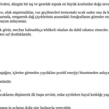
gövdesi, düzgün bir taş ve genelde toprak en büyük konfordur doğa sever
ve, ufak atıştırmalıklar, vaz geçilmezleri termostaki sıcak sudur onu da ke
arında, rengarenk dağ çiçeklerinin arasındaki fotoğraflarını görenler onl
ılmayan anlayamaz.
k görür, mecbur kalmadıkça tehlikeli olanları da dahil rahatsız etmezler.
en saf dostluklarıdır.
ştığını, içlerine girmeden yaydıkları pozitif enerjiyi hissetmeden anlay
nlardır.
.
caklarını düşünerek ilk başta sevinir, onlar ayrılırken hayal kırıklığı yaş
nın ip uçlarını doğa size fazlasıyla verecektir.