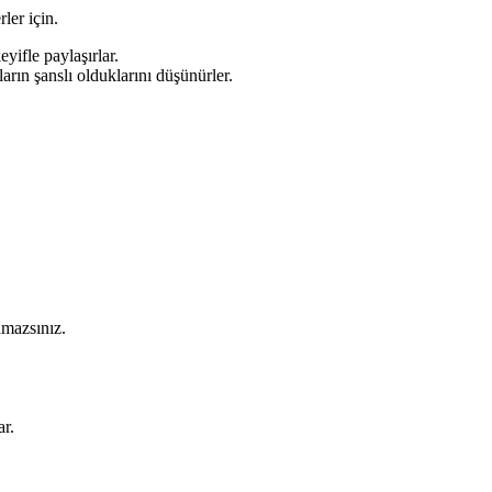
ler için.
yifle paylaşırlar.
arın şanslı olduklarını düşünürler.
amazsınız.
ar.