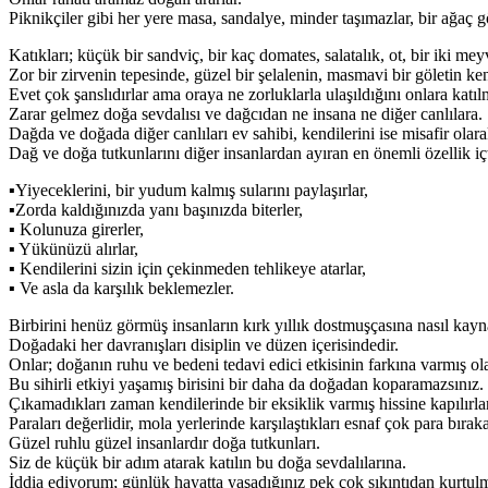
Piknikçiler gibi her yere masa, sandalye, minder taşımazlar, bir ağaç 
Katıkları; küçük bir sandviç, bir kaç domates, salatalık, ot, bir iki mey
Zor bir zirvenin tepesinde, güzel bir şelalenin, masmavi bir göletin ken
Evet çok şanslıdırlar ama oraya ne zorluklarla ulaşıldığını onlara kat
Zarar gelmez doğa sevdalısı ve dağcıdan ne insana ne diğer canlılara.
Dağda ve doğada diğer canlıları ev sahibi, kendilerini ise misafir olara
Dağ ve doğa tutkunlarını diğer insanlardan ayıran en önemli özellik içt
▪Yiyeceklerini, bir yudum kalmış sularını paylaşırlar,
▪Zorda kaldığınızda yanı başınızda biterler,
▪ Kolunuza girerler,
▪ Yükünüzü alırlar,
▪ Kendilerini sizin için çekinmeden tehlikeye atarlar,
▪ Ve asla da karşılık beklemezler.
Birbirini henüz görmüş insanların kırk yıllık dostmuşçasına nasıl kayna
Doğadaki her davranışları disiplin ve düzen içerisindedir.
Onlar; doğanın ruhu ve bedeni tedavi edici etkisinin farkına varmış ola
Bu sihirli etkiyi yaşamış birisini bir daha da doğadan koparamazsınız.
Çıkamadıkları zaman kendilerinde bir eksiklik varmış hissine kapılırlar
Paraları değerlidir, mola yerlerinde karşılaştıkları esnaf çok para bıraka
Güzel ruhlu güzel insanlardır doğa tutkunları.
Siz de küçük bir adım atarak katılın bu doğa sevdalılarına.
İddia ediyorum; günlük hayatta yaşadığınız pek çok sıkıntıdan kurtulma