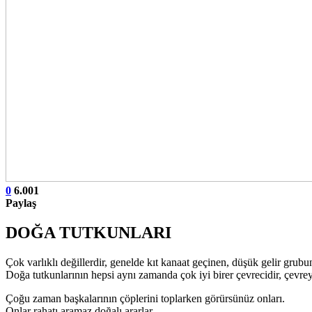
0
6.001
Paylaş
DOĞA TUTKUNLARI
Çok varlıklı değillerdir, genelde kıt kanaat geçinen, düşük gelir gru
Doğa tutkunlarının hepsi aynı zamanda çok iyi birer çevrecidir, çevre
Çoğu zaman başkalarının çöplerini toplarken görürsünüz onları.
Onlar rahatı aramaz doğalı ararlar.