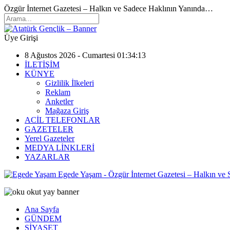
Özgür İnternet Gazetesi – Halkın ve Sadece Haklının Yanında…
Üye Girişi
8 Ağustos 2026 - Cumartesi 01:34:13
İLETİŞİM
KÜNYE
Gizlilik İlkeleri
Reklam
Anketler
Mağaza Giriş
ACİL TELEFONLAR
GAZETELER
Yerel Gazeteler
MEDYA LİNKLERİ
YAZARLAR
Egede Yaşam - Özgür İnternet Gazetesi – Halkın ve
Ana Sayfa
GÜNDEM
SİYASET