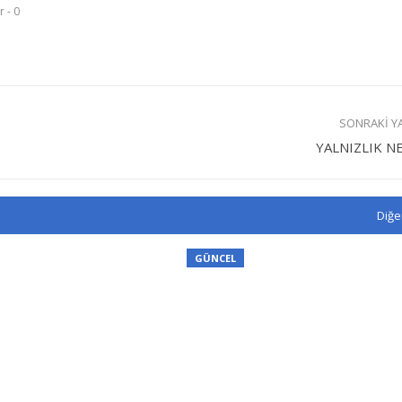
 - 0
SONRAKI Y
YALNIZLIK NE
Diğe
GÜNCEL