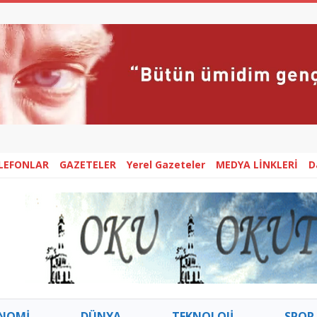
ELEFONLAR
GAZETELER
Yerel Gazeteler
MEDYA LİNKLERİ
D
NOMİ
DÜNYA
TEKNOLOJİ
SPOR