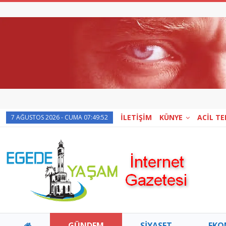
İLETİŞİM
KÜNYE
ACİL T
7 AĞUSTOS 2026 - CUMA 07:49:52
GÜNDEM
SİYASET
EKO