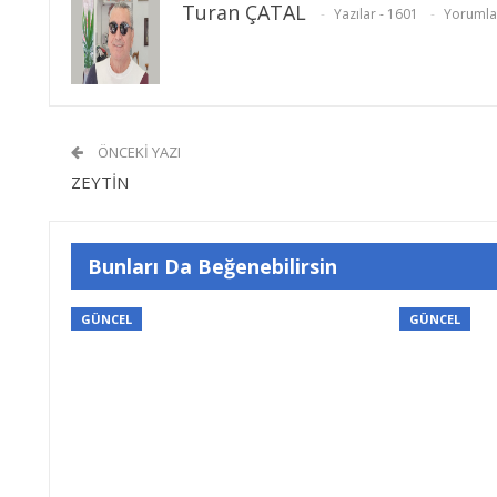
Turan ÇATAL
Yazılar - 1601
Yorumlar
ÖNCEKI YAZI
ZEYTİN
Bunları Da Beğenebilirsin
GÜNCEL
GÜNCEL