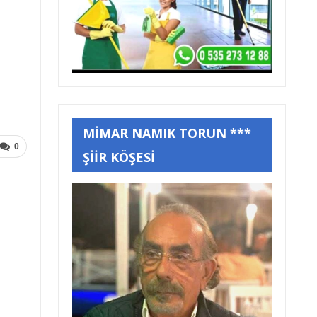
MİMAR NAMIK TORUN ***
0
ŞİİR KÖŞESİ