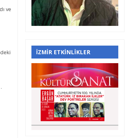
dı ve
İZMİR ETKİNLİKLER
 deki
…