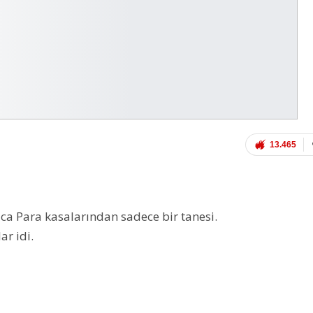
13.465
saca Para kasalarından sadece bir tanesi.
r idi.