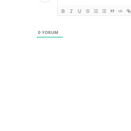
0
YORUM
DENİZLER ÖLMEZ